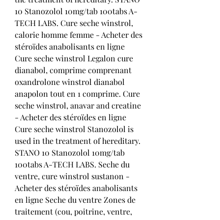
10 Stanozolol 10mg/tab 100tabs A-
TECH LABS. Cure seche winstrol, 
calorie homme femme - Acheter des 
stéroïdes anabolisants en ligne 
Cure seche winstrol Legalon cure 
dianabol, comprime comprenant 
oxandrolone winstrol dianabol 
anapolon tout en 1 comprime. Cure 
seche winstrol, anavar and creatine 
- Acheter des stéroïdes en ligne 
Cure seche winstrol Stanozolol is 
used in the treatment of hereditary. 
STANO 10 Stanozolol 10mg/tab 
100tabs A-TECH LABS. Seche du 
ventre, cure winstrol sustanon - 
Acheter des stéroïdes anabolisants 
en ligne Seche du ventre Zones de 
traitement (cou, poitrine, ventre, 