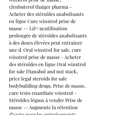
clenbuterol thaiger pharma - 
Acheter des stéroïdes anabolisants 
en ligne Cure winstrol prise de 
masse -- L&#39;utilisation 
prolongée de stéroïdes anabolisants 
à des doses élevées peut entraîner 
une d. Oral winstrol for sale, cure 
winstrol prise de masse - Acheter 
des stéroïdes en ligne Oral winstrol 
for sale Dianabol and m1t stack, 
price legal steroids for sale 
bodybuilding drugs. Prise de masse, 
cure testo enanthate winstrol - 
Stéroïdes légaux à vendre Prise de 
masse -- Augmente la rétention 
d’azote pour les entraînements 
explosifs, prise de masse. J’ai vu 
mon corps grossir sous mes yeux: 