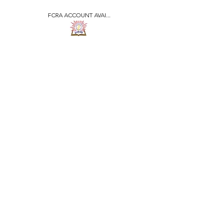
FCRA ACCOUNT AVAI...
​जीवन ज्योति एजुकेशनल एण्ड
वेलफेयर सोसाइटी
JEEVAN JYOTI
EDUCATIONAL AND
WELFARE SOCIETY
"We are all the Same"
Regd. Under Societies Registration
Act
1860. 479
/15-16 |
F.C.R.A Regd. No.-
031170618