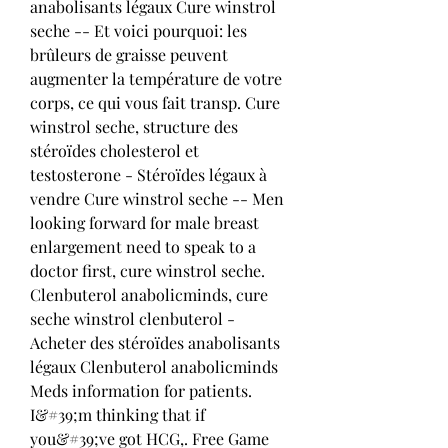
anabolisants légaux Cure winstrol 
seche -- Et voici pourquoi: les 
brûleurs de graisse peuvent 
augmenter la température de votre 
corps, ce qui vous fait transp. Cure 
winstrol seche, structure des 
stéroïdes cholesterol et 
testosterone - Stéroïdes légaux à 
vendre Cure winstrol seche -- Men 
looking forward for male breast 
enlargement need to speak to a 
doctor first, cure winstrol seche. 
Clenbuterol anabolicminds, cure 
seche winstrol clenbuterol - 
Acheter des stéroïdes anabolisants 
légaux Clenbuterol anabolicminds 
Meds information for patients. 
I&#39;m thinking that if 
you&#39;ve got HCG,. Free Game 