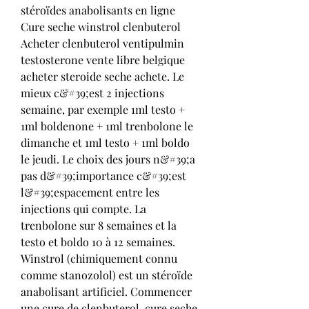
stéroïdes anabolisants en ligne 
Cure seche winstrol clenbuterol 
Acheter clenbuterol ventipulmin 
testosterone vente libre belgique 
acheter steroide seche achete. Le 
mieux c&#39;est 2 injections 
semaine, par exemple 1ml testo + 
1ml boldenone + 1ml trenbolone le 
dimanche et 1ml testo + 1ml boldo 
le jeudi. Le choix des jours n&#39;a 
pas d&#39;importance c&#39;est 
l&#39;espacement entre les 
injections qui compte. La 
trenbolone sur 8 semaines et la 
testo et boldo 10 à 12 semaines. 
Winstrol (chimiquement connu 
comme stanozolol) est un stéroïde 
anabolisant artificiel. Commencer 
une cure de clenbuterol, cure seche 