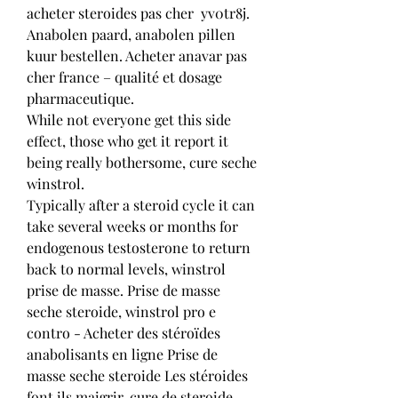
acheter steroides pas cher  yv0tr8j. 
Anabolen paard, anabolen pillen 
kuur bestellen. Acheter anavar pas 
cher france – qualité et dosage 
pharmaceutique.
While not everyone get this side 
effect, those who get it report it 
being really bothersome, cure seche 
winstrol.
Typically after a steroid cycle it can 
take several weeks or months for 
endogenous testosterone to return 
back to normal levels, winstrol 
prise de masse. Prise de masse 
seche steroide, winstrol pro e 
contro - Acheter des stéroïdes 
anabolisants en ligne Prise de 
masse seche steroide Les stéroides 
font ils maigrir, cure de steroide 