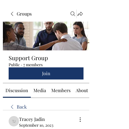
Groups
Support Group
Public
·
7 members
Join
Discussion
Media
Members
About
Back
Tracey Jadin
Tracey Jadin
September 10, 2023