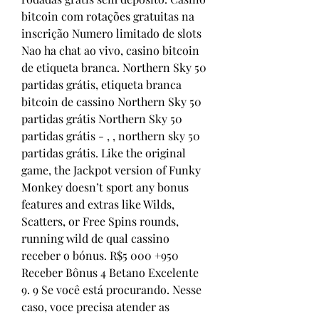
bitcoin com rotações gratuitas na 
inscrição Numero limitado de slots 
Nao ha chat ao vivo, casino bitcoin 
de etiqueta branca. Northern Sky 50 
partidas grátis, etiqueta branca 
bitcoin de cassino Northern Sky 50 
partidas grátis Northern Sky 50 
partidas grátis - , , northern sky 50 
partidas grátis. Like the original 
game, the Jackpot version of Funky 
Monkey doesn’t sport any bonus 
features and extras like Wilds, 
Scatters, or Free Spins rounds, 
running wild de qual cassino 
receber o bónus. R$5 000 +950 
Receber Bônus 4 Betano Excelente 
9. 9 Se você está procurando. Nesse 
caso, voce precisa atender as 