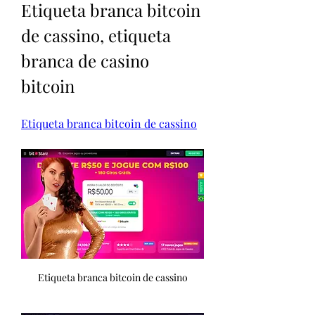
Etiqueta branca bitcoin 
de cassino, etiqueta 
branca de casino 
bitcoin
Etiqueta branca bitcoin de cassino
Etiqueta branca bitcoin de cassino