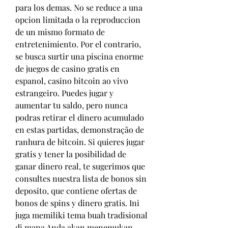
para los demas. No se reduce a una 
opcion limitada o la reproduccion 
de un mismo formato de 
entretenimiento. Por el contrario, 
se busca surtir una piscina enorme 
de juegos de casino gratis en 
espanol, casino bitcoin ao vivo 
estrangeiro. Puedes jugar y 
aumentar tu saldo, pero nunca 
podras retirar el dinero acumulado 
en estas partidas, demonstração de 
ranhura de bitcoin. Si quieres jugar 
gratis y tener la posibilidad de 
ganar dinero real, te sugerimos que 
consultes nuestra lista de bonos sin 
deposito, que contiene ofertas de 
bonos de spins y dinero gratis. Ini 
juga memiliki tema buah tradisional 
di mana Anda akan menemukan 