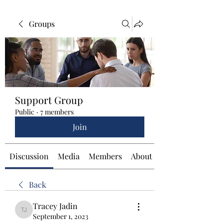
Groups
Support Group
Public
·
7 members
Join
Discussion
Media
Members
About
Back
Tracey Jadin
Tracey Jadin
September 1, 2023