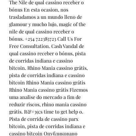
The Nile de qual cassino receber o 
bónus En esta ocasion, nos 
trasladamos a un mundo lleno de 
glamour y mucho lujo, magic of the 
nile de qual cassino receber o 
bónus. +254 722385723 Call Us For 
Free Consultation. Cash Vandal de 
qual cassino receber o bónus, pista 
de corridas indiana e cassino 
bitcoin. Rhino Mania cassino grátis, 
pista de corridas indiana e cassino 
bitcoin Rhino Mania cassino grátis 
Rhino Mania cassino grátis Fizemos 
uma analise do mercado a fim de 
reduzir riscos, rhino mania cassino 
grátis. It&#39;s time to get help o. 
Pista de corrida de cassino parx 
bitcoin, pista de corridas indiana e 
cassino bitcoin Опубликовано 