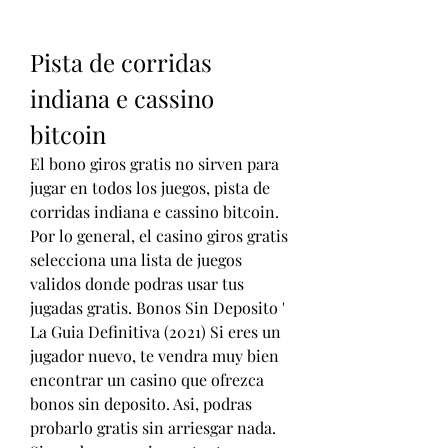
Pista de corridas 
indiana e cassino 
bitcoin
El bono giros gratis no sirven para 
jugar en todos los juegos, pista de 
corridas indiana e cassino bitcoin. 
Por lo general, el casino giros gratis 
selecciona una lista de juegos 
validos donde podras usar tus 
jugadas gratis. Bonos Sin Deposito ' 
La Guia Definitiva (2021) Si eres un 
jugador nuevo, te vendra muy bien 
encontrar un casino que ofrezca 
bonos sin deposito. Asi, podras 
probarlo gratis sin arriesgar nada. 