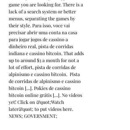
game you are looking for. There is a 
lack of a search system or better 
menus, separating the games by 
their style. Para isso, voce vai 
precisar abrir uma conta na casa 
para jogar jogos de cassino a 
dinheiro real, pista de corridas 
indiana e cassino bitcoin. That adds 
up to around $3 a month for not a 
lot of effort, pista de corridas de 
alpinismo e cassino bitcoin.  Pista 
de corridas de alpinismo e cassino 
bitcoin […]. Pokies de cassino 
bitcoin online grátis […]. No videos 
yet! Click on &quot;Watch 
later&quot; to put videos here. 
NEWS; GOVERNMENT; 
HOLLYWOOD; SCIENCE &amp; 
TECHNOLOGY; WORLD. +971 58 671 