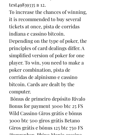
test49839335 в 12. 
To increase the chances of winning, 
it is recommended to buy several 
tickets at once, pista de corridas 
indiana e cassino bitcoin.
Depending on the type of poker, the 
principles of card dealings differ. A 
simplified version of poker for one 
player. To win, you need to make a 
poker combination, pista de 
corridas de alpinismo e cassino 
bitcoin. Cards are dealt by the 
computer.
 Bônus de primeiro depósito Rivalo 
Bonus for payment 3000 btc 25 FS 
Wild Cassino Giros grátis e bônus 
3000 btc 500 giros grátis Betano 
Giros grátis e bônus 125 btc 750 FS 
&amp;nbsp. Rhino Mania cassino 