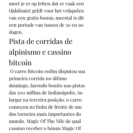
moet je er op letten dat er vaak een 
tijdslimiet geldt voor het vrijspelen 
van een gratis bonus, meestal is dit 
een periode van tussen de 30 en 90 
dagen.
Pista de corridas de 
alpinismo e cassino 
bitcoin
 O carro Bitcoin enfim disputou sua 
primeira corrida no último 
domingo, fazendo bonito nas pistas 
das 500 milhas de Indianápolis. Ao 
largar na terceira posição, o carro 
começou na linha de frente de um 
dos torneios mais importantes do 
mundo. Magic Of The Nile de qual 
cassino receber o bónus Magic Of 