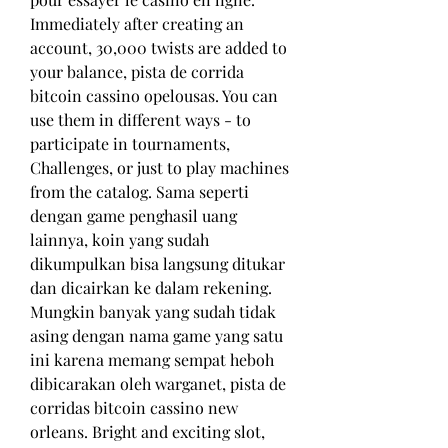
Immediately after creating an 
account, 30,000 twists are added to 
your balance, pista de corrida 
bitcoin cassino opelousas. You can 
use them in different ways - to 
participate in tournaments, 
Challenges, or just to play machines 
from the catalog. Sama seperti 
dengan game penghasil uang 
lainnya, koin yang sudah 
dikumpulkan bisa langsung ditukar 
dan dicairkan ke dalam rekening. 
Mungkin banyak yang sudah tidak 
asing dengan nama game yang satu 
ini karena memang sempat heboh 
dibicarakan oleh warganet, pista de 
corridas bitcoin cassino new 
orleans. Bright and exciting slot, 