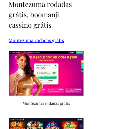
Montezuma rodadas 
grátis, boomanji 
cassino grátis
Montezuma rodadas grátis
Montezuma rodadas grátis