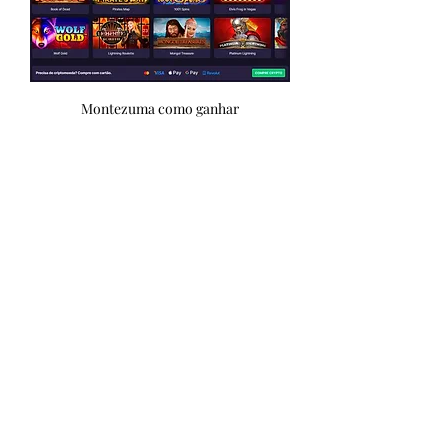
Montezuma como ganhar