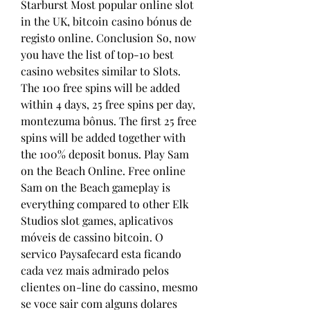
Starburst Most popular online slot 
in the UK, bitcoin casino bónus de 
registo online. Conclusion So, now 
you have the list of top-10 best 
casino websites similar to Slots. 
The 100 free spins will be added 
within 4 days, 25 free spins per day, 
montezuma bônus. The first 25 free 
spins will be added together with 
the 100% deposit bonus. Play Sam 
on the Beach Online. Free online 
Sam on the Beach gameplay is 
everything compared to other Elk 
Studios slot games, aplicativos 
móveis de cassino bitcoin. O 
servico Paysafecard esta ficando 
cada vez mais admirado pelos 
clientes on-line do cassino, mesmo 
se voce sair com alguns dolares 