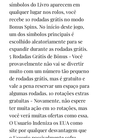
símbolos do Livro aparecem em 
qualquer lugar nos rolos, você 
recebe 10 rodadas grátis no modo 
Bonus Spins. No início deste jogo, 
um dos símbolos principais é 
escolhido aleatoriamente para se 
expandir durante as rodadas grátis. 
5 Rodadas Grátis de Bônus - Você 
provavelmente não vai se divertir 
muito com um número tão pequeno 
de rodadas grátis, mas é gratuito e 
vale a pena reservar um espaço para 
algumas rodadas. 10 rotações extras 
gratuitas - Novamente, não espere 
ter muita ação em 10 rotações, mas 
você verá muitas ofertas como essa. 
O Usuario Indeniza os EUA como 
site por qualquer desvantagem que 
o Usuario possivelmente sofra 