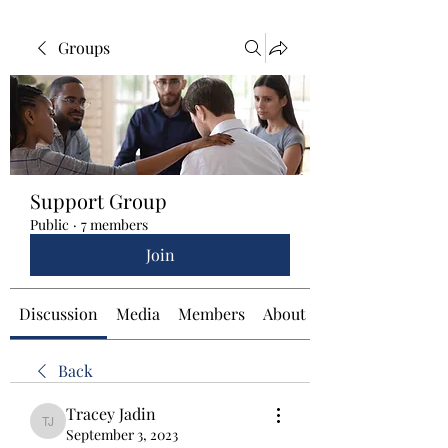
Groups
Support Group
Public
·
7 members
Join
Discussion
Media
Members
About
Back
Tracey Jadin
Tracey Jadin
September 3, 2023