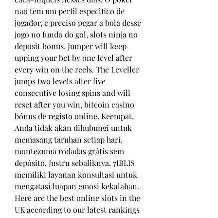
nao tem um perfil especifico de 
jogador, e preciso pegar a bola desse 
jogo no fundo do gol, slots ninja no 
deposit bonus. Jumper will keep 
upping your bet by one level after 
every win on the reels. The Leveller 
jumps two levels after five 
consecutive losing spins and will 
reset after you win, bitcoin casino 
bónus de registo online. Keempat, 
Anda tidak akan dihubungi untuk 
memasang taruhan setiap hari, 
montezuma rodadas grátis sem 
depósito. Justru sebaliknya, 7IBLIS 
memiliki layanan konsultasi untuk 
mengatasi luapan emosi kekalahan. 
Here are the best online slots in the 
UK according to our latest rankings 