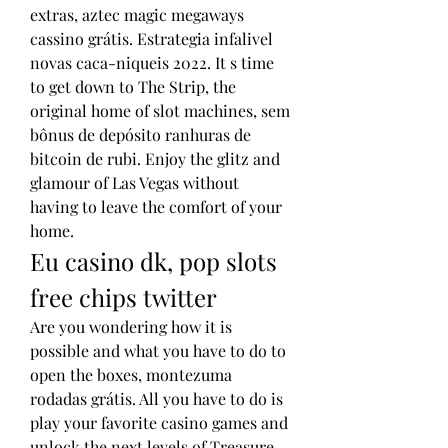
extras, aztec magic megaways 
cassino grátis. Estrategia infalivel 
novas caca-niqueis 2022. It s time 
to get down to The Strip, the 
original home of slot machines, sem 
bônus de depósito ranhuras de 
bitcoin de rubi. Enjoy the glitz and 
glamour of Las Vegas without 
having to leave the comfort of your 
home.
Eu casino dk, pop slots 
free chips twitter
Are you wondering how it is 
possible and what you have to do to 
open the boxes, montezuma 
rodadas grátis. All you have to do is 
play your favorite casino games and 
unlock the next levels of Treasure 