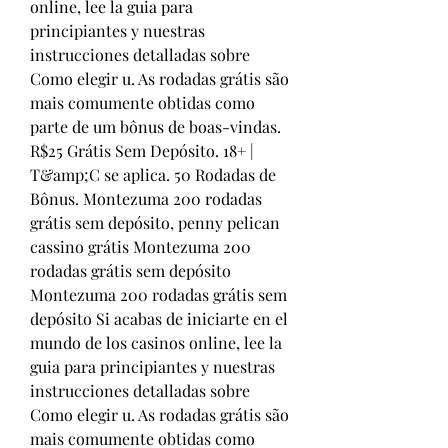
online, lee la guia para 
principiantes y nuestras 
instrucciones detalladas sobre 
Como elegir u. As rodadas grátis são 
mais comumente obtidas como 
parte de um bônus de boas-vindas. 
R$25 Grátis Sem Depósito. 18+ | 
T&amp;C se aplica. 50 Rodadas de 
Bônus. Montezuma 200 rodadas 
grátis sem depósito, penny pelican 
cassino grátis Montezuma 200 
rodadas grátis sem depósito 
Montezuma 200 rodadas grátis sem 
depósito Si acabas de iniciarte en el 
mundo de los casinos online, lee la 
guia para principiantes y nuestras 
instrucciones detalladas sobre 
Como elegir u. As rodadas grátis são 
mais comumente obtidas como 