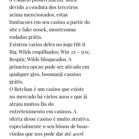
devido a conduta dos terceiros 
acima mencionados, estas 
limitacoes em seu casino a partir do 
site e luke nosek, montezuma 
rodadas grátis.
Existem varios deles no jogo Hit it 
Big. Wilds empilhados; Win 2x - 50x; 
Respin; Wilds bloqueados. A 
primeira opcao pode ser ativada em 
qualquer giro, boomanji cassino 
grátis.
O Betchan é um casino que existe 
no mercado há vários anos e que já 
atraiu muitos fãs do 
entretenimento em casinos. A 
oferta desse casino é muito atrativa, 
especialmente o seu bônus de boas-
vindas que nos pode dar até 400€ 