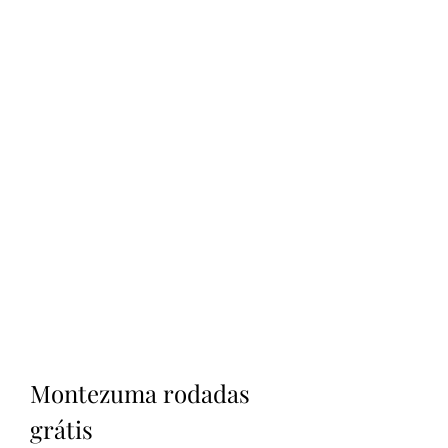
Montezuma rodadas 
grátis