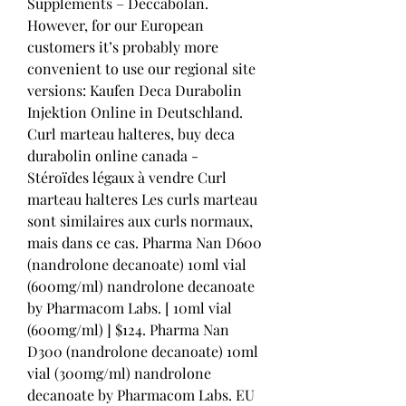
Supplements – Deccabolan. 
However, for our European 
customers it’s probably more 
convenient to use our regional site 
versions: Kaufen Deca Durabolin 
Injektion Online in Deutschland. 
Curl marteau halteres, buy deca 
durabolin online canada - 
Stéroïdes légaux à vendre Curl 
marteau halteres Les curls marteau 
sont similaires aux curls normaux, 
mais dans ce cas. Pharma Nan D600 
(nandrolone decanoate) 10ml vial 
(600mg/ml) nandrolone decanoate 
by Pharmacom Labs. [ 10ml vial 
(600mg/ml) ] $124. Pharma Nan 
D300 (nandrolone decanoate) 10ml 
vial (300mg/ml) nandrolone 
decanoate by Pharmacom Labs. EU 