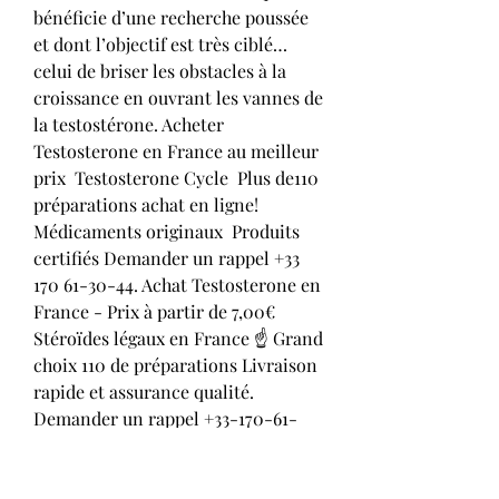
bénéficie d’une recherche poussée 
et dont l’objectif est très ciblé…
celui de briser les obstacles à la 
croissance en ouvrant les vannes de 
la testostérone. Acheter 
Testosterone en France au meilleur 
prix  Testosterone Cycle  Plus de110 
préparations achat en ligne! ️ 
Médicaments originaux  Produits 
certifiés Demander un rappel +33 
170 61-30-44. Achat Testosterone en 
France - Prix à partir de 7,00€  
Stéroïdes légaux en France ☝ Grand 
choix 110 de préparations Livraison 
rapide et assurance qualité. 
Demander un rappel +33-170-61-
30-75. Attention quand vous achetez 
de la testostérone: Un taux trop bas 
de testostérone peut causer de 