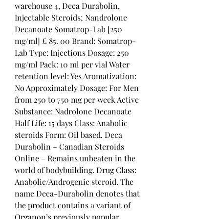
warehouse 4, Deca Durabolin, 
Injectable Steroids; Nandrolone 
Decanoate Somatrop-Lab [250 
mg/ml] £ 85. 00 Brand: Somatrop-
Lab Type: Injections Dosage: 250 
mg/ml Pack: 10 ml per vial Water 
retention level: Yes Aromatization: 
No Approximately Dosage: For Men 
from 250 to 750 mg per week Active 
Substance: Nadrolone Decanoate 
Half Life: 15 days Class: Anabolic 
steroids Form: Oil based. Deca 
Durabolin – Canadian Steroids 
Online – Remains unbeaten in the 
world of bodybuilding. Drug Class: 
Anabolic/Androgenic steroid. The 
name Deca-Durabolin denotes that 
the product contains a variant of 
Organon’s previously popular 