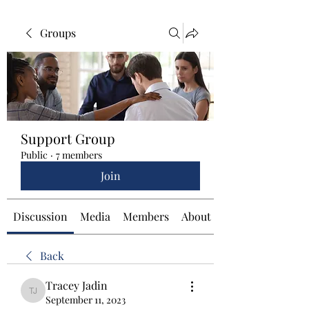
Groups
Support Group
Public
·
7 members
Join
Discussion
Media
Members
About
Back
Tracey Jadin
Tracey Jadin
September 11, 2023