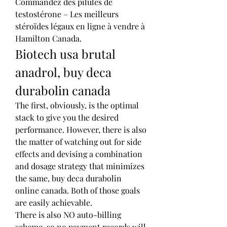
Commandez des pilules de 
testostérone – Les meilleurs 
stéroïdes légaux en ligne à vendre à 
Hamilton Canada. 
Biotech usa brutal 
anadrol, buy deca 
durabolin canada
The first, obviously, is the optimal 
stack to give you the desired 
performance. However, there is also 
the matter of watching out for side 
effects and devising a combination 
and dosage strategy that minimizes 
the same, buy deca durabolin 
online canada. Both of those goals 
are easily achievable.
There is also NO auto-billing 
scheme, so no payment records will 