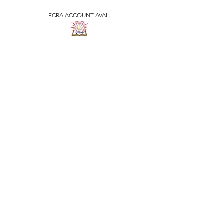
FCRA ACCOUNT AVAI...
​जीवन ज्योति एजुकेशनल एण्ड
वेलफेयर सोसाइटी
JEEVAN JYOTI
EDUCATIONAL AND
WELFARE SOCIETY
"We are all the Same"
Regd. Under Societies Registration
Act
1860. 479
/15-16 |
F.C.R.A Regd. No.-
031170618