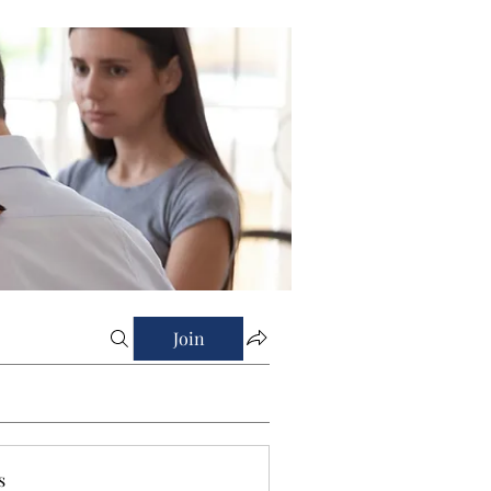
Join
s