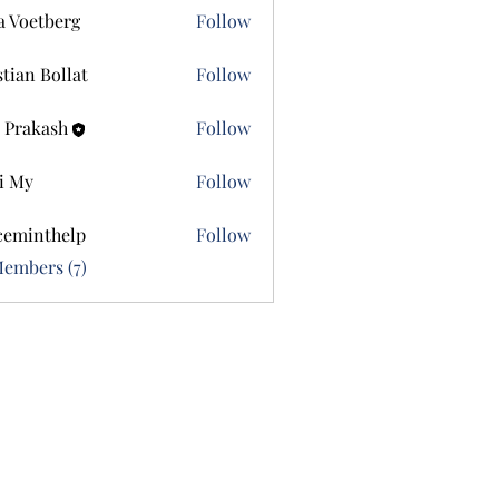
a Voetberg
Follow
etberg
stian Bollat
Follow
 Prakash
Follow
i My
Follow
ceminthelp
Follow
nthelp
Members (7)