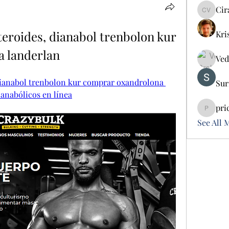
Cir
Cira Vo
eroides, dianabol trenbolon kur 
Kri
 landerlan
Ved
dianabol trenbolon kur comprar oxandrolona 
Sur
anabólicos en línea
pri
pricemi
See All 