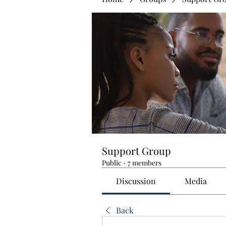
Support Group
Public
·
7 members
Discussion
Media
Back