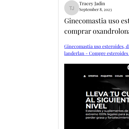
Tracey Jadin
September 8, 2023
Tracey Jadin
Ginecomastia uso est
comprar oxandrolona
Ginecomastia uso esteroides, 
landerlan - Compre esteroides 