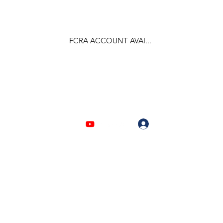
FCRA ACCOUNT AVAI...
F.C.R.A Regd. No.- 031170618
Log In
903310632 | 6209946525