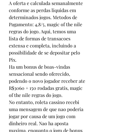
A oferta e calculada semanalmente 
conforme as perdas liquidas em 
determinados jogos. Metodos de 
Pagamento: 4,8/5, magic of the nile 
regras do jogo. Aqui, temos uma 
lista de formas de transacoes 
extensa e completa, incluindo a 
possibilidade de se depositar pelo 
Pix.
Ha um bonus de boas-vindas 
sensacional sendo oferecido, 
podendo o novo jogador receber ate 
R$3060 + 150 rodadas gratis, magic 
of the nile regras do jogo.
No entanto, roleta cassino recebi 
uma mensagem de que nao poderia 
jogar por causa de um jogo com 
dinheiro real. Nao ha aposta 
maxima, enquanto o jogo de bonus 