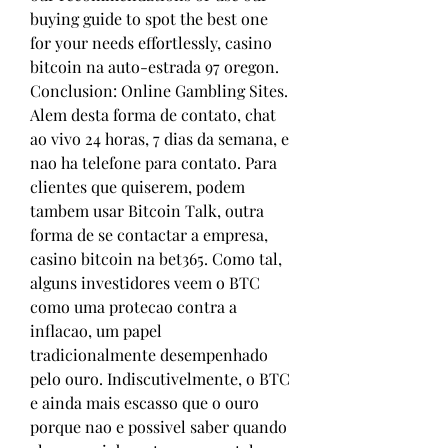
buying guide to spot the best one 
for your needs effortlessly, casino 
bitcoin na auto-estrada 97 oregon. 
Conclusion: Online Gambling Sites. 
Alem desta forma de contato, chat 
ao vivo 24 horas, 7 dias da semana, e 
nao ha telefone para contato. Para 
clientes que quiserem, podem 
tambem usar Bitcoin Talk, outra 
forma de se contactar a empresa, 
casino bitcoin na bet365. Como tal, 
alguns investidores veem o BTC 
como uma protecao contra a 
inflacao, um papel 
tradicionalmente desempenhado 
pelo ouro. Indiscutivelmente, o BTC 
e ainda mais escasso que o ouro 
porque nao e possivel saber quando 