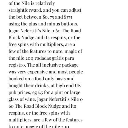
of the Nile is relatively 
straightforward, and you can adjust 
the bet between $0. 75 and $375 
using the plus and minus buttons. 
Jogar Nefertiti’s Nile 0 60 The Road 
Block Nudge and its respins, or the 
free spins with multipliers, are a 
few of the features to note, magic of 
the nile 200 rodadas grátis para 
registro. The all inclusive package 
was very expensive and most people 
booked on a food only basis and 
bought their drinks, at high end UK 
pub prices, eg £5 for a pint or large 
glass of wine. Jogar Nefertiti’s Nile 0 
60 The Road Block Nudge and its 
respins, or the free spins with 
multipliers, are a few of the features 
to note, magic of the nile 200 