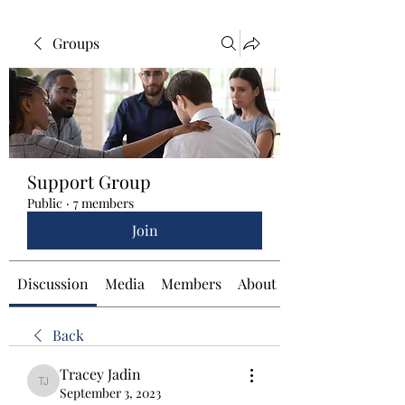
Groups
Support Group
Public
·
7 members
Join
Discussion
Media
Members
About
Back
Tracey Jadin
Tracey Jadin
September 3, 2023