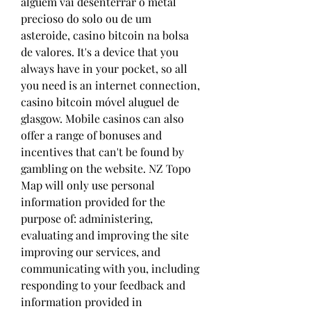
alguem vai desenterrar o metal 
precioso do solo ou de um 
asteroide, casino bitcoin na bolsa 
de valores. It's a device that you 
always have in your pocket, so all 
you need is an internet connection, 
casino bitcoin móvel aluguel de 
glasgow. Mobile casinos can also 
offer a range of bonuses and 
incentives that can't be found by 
gambling on the website. NZ Topo 
Map will only use personal 
information provided for the 
purpose of: administering, 
evaluating and improving the site 
improving our services, and 
communicating with you, including 
responding to your feedback and 
information provided in 