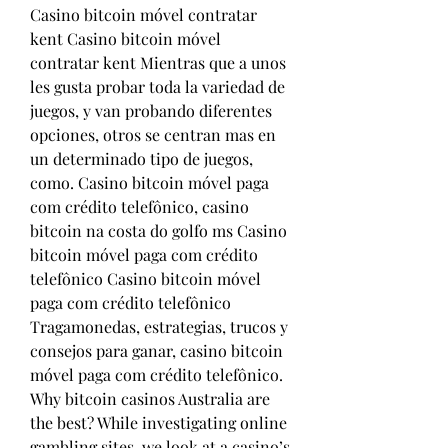
Casino bitcoin móvel contratar 
kent Casino bitcoin móvel 
contratar kent Mientras que a unos 
les gusta probar toda la variedad de 
juegos, y van probando diferentes 
opciones, otros se centran mas en 
un determinado tipo de juegos, 
como. Casino bitcoin móvel paga 
com crédito telefônico, casino 
bitcoin na costa do golfo ms Casino 
bitcoin móvel paga com crédito 
telefônico Casino bitcoin móvel 
paga com crédito telefônico 
Tragamonedas, estrategias, trucos y 
consejos para ganar, casino bitcoin 
móvel paga com crédito telefônico. 
Why bitcoin casinos Australia are 
the best? While investigating online 
gambling sites, we look at a casino’s 