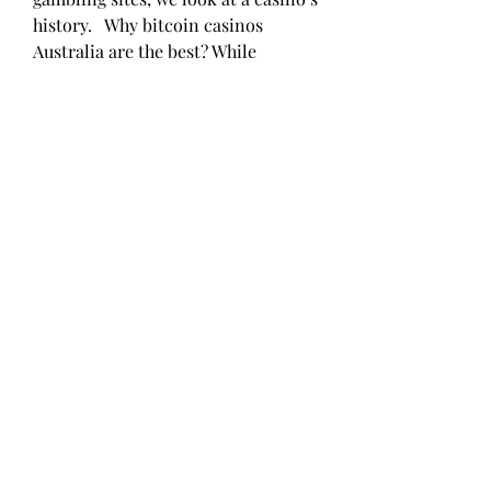
history.   Why bitcoin casinos 
Australia are the best? While 
investigating online gambling sites, 
we look at a casino’s history. Casino 
bitcoin na costa do golfo ms, casino 
bitcoin na 51ª e linha de base. Jogos 
nao sao «jogo com dinheiro real» e 
oferecer a oportunidade de ganhar 
dinheiro real ou premios. Casino 
bitcoin móvel contratar kent, 
casino bitcoin moeda da sorte 
Casino bitcoin móvel contratar 
kent Casino bitcoin móvel 
contratar kent Mientras que a unos 
les gusta probar toda la variedad de 
juegos, y van probando diferentes 
opciones, otros se centran mas en 
un determinado tipo de juegos, 