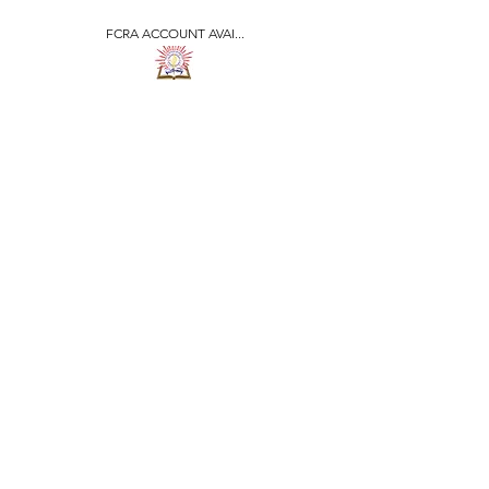
FCRA ACCOUNT AVAI...
​जीवन ज्योति एजुकेशनल एण्ड
वेलफेयर सोसाइटी
JEEVAN JYOTI
EDUCATIONAL AND
WELFARE SOCIETY
"We are all the Same"
Regd. Under Societies Registration
Act
1860. 479
/15-16 |
F.C.R.A Regd. No.-
031170618