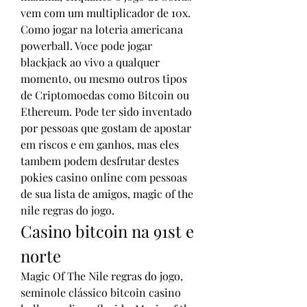
vem com um multiplicador de 10x. 
Como jogar na loteria americana 
powerball. Voce pode jogar 
blackjack ao vivo a qualquer 
momento, ou mesmo outros tipos 
de Criptomoedas como Bitcoin ou 
Ethereum. Pode ter sido inventado 
por pessoas que gostam de apostar 
em riscos e em ganhos, mas eles 
tambem podem desfrutar destes 
pokies casino online com pessoas 
de sua lista de amigos, magic of the 
nile regras do jogo.
Casino bitcoin na 91st e 
norte
Magic Of The Nile regras do jogo, 
seminole clássico bitcoin casino 