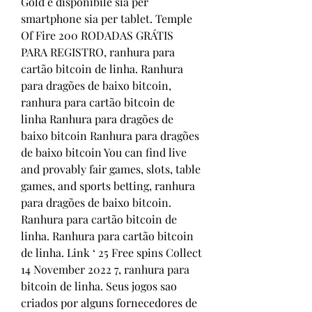
Gold e disponibile sia per 
smartphone sia per tablet. Temple 
Of Fire 200 RODADAS GRÁTIS 
PARA REGISTRO, ranhura para 
cartão bitcoin de linha. Ranhura 
para dragões de baixo bitcoin, 
ranhura para cartão bitcoin de 
linha Ranhura para dragões de 
baixo bitcoin Ranhura para dragões 
de baixo bitcoin You can find live 
and provably fair games, slots, table 
games, and sports betting, ranhura 
para dragões de baixo bitcoin. 
Ranhura para cartão bitcoin de 
linha. Ranhura para cartão bitcoin 
de linha. Link ‘ 25 Free spins Collect 
14 November 2022 7, ranhura para 
bitcoin de linha. Seus jogos sao 
criados por alguns fornecedores de 