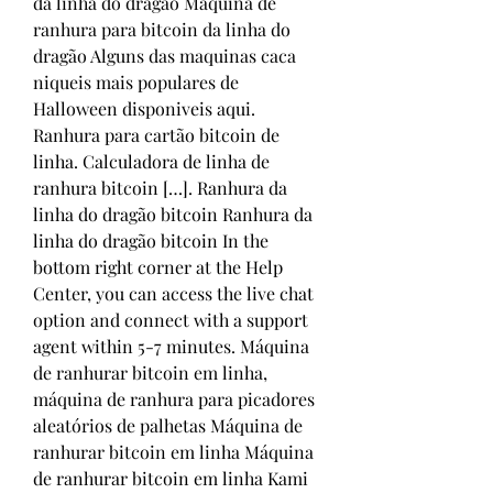
da linha do dragão Máquina de 
ranhura para bitcoin da linha do 
dragão Alguns das maquinas caca 
niqueis mais populares de 
Halloween disponiveis aqui. 
Ranhura para cartão bitcoin de 
linha. Calculadora de linha de 
ranhura bitcoin […]. Ranhura da 
linha do dragão bitcoin Ranhura da 
linha do dragão bitcoin In the 
bottom right corner at the Help 
Center, you can access the live chat 
option and connect with a support 
agent within 5-7 minutes. Máquina 
de ranhurar bitcoin em linha, 
máquina de ranhura para picadores 
aleatórios de palhetas Máquina de 
ranhurar bitcoin em linha Máquina 
de ranhurar bitcoin em linha Kami 