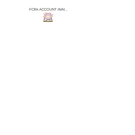
FCRA ACCOUNT AVAI...
​जीवन ज्योति एजुकेशनल एण्ड
वेलफेयर सोसाइटी
JEEVAN JYOTI
EDUCATIONAL AND
WELFARE SOCIETY
"We are all the Same"
Regd. Under Societies Registration
Act
1860. 479
/15-16 |
F.C.R.A Regd. No.-
031170618