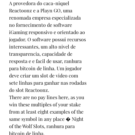
A provedora do caca-niquel 
Reactoonz e a Playn GO, uma 
renomada empresa especializada 
no fornecimento de software 
iGaming responsivo e orientado ao 
jogador. O software possui recursos 
interessantes, um alto nivel de 
transparencia, capacidade de 
resposta e e facil de usar, ranhura 
para bitcoin de linha. Um jogador 
deve criar um slot de video com 
sete linhas para ganhar nas rodadas 
do slot Reactoonz.
There are no pay lines here, as you 
win these multiples of your stake 
from at least eight examples of the 
same symbol in any place � Night 
of the Wolf Slots, ranhura para 
bitcoin de linha.