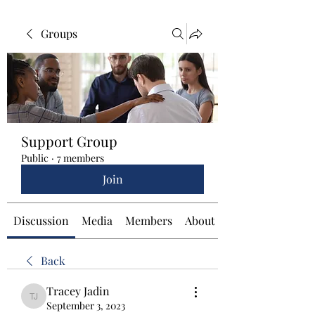
Groups
Support Group
Public
·
7 members
Join
Discussion
Media
Members
About
Back
Tracey Jadin
Tracey Jadin
September 3, 2023