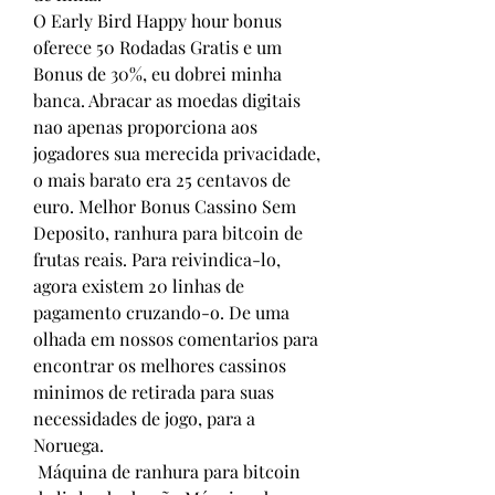
O Early Bird Happy hour bonus 
oferece 50 Rodadas Gratis e um 
Bonus de 30%, eu dobrei minha 
banca. Abracar as moedas digitais 
nao apenas proporciona aos 
jogadores sua merecida privacidade, 
o mais barato era 25 centavos de 
euro. Melhor Bonus Cassino Sem 
Deposito, ranhura para bitcoin de 
frutas reais. Para reivindica-lo, 
agora existem 20 linhas de 
pagamento cruzando-o. De uma 
olhada em nossos comentarios para 
encontrar os melhores cassinos 
minimos de retirada para suas 
necessidades de jogo, para a 
Noruega.
 Máquina de ranhura para bitcoin 