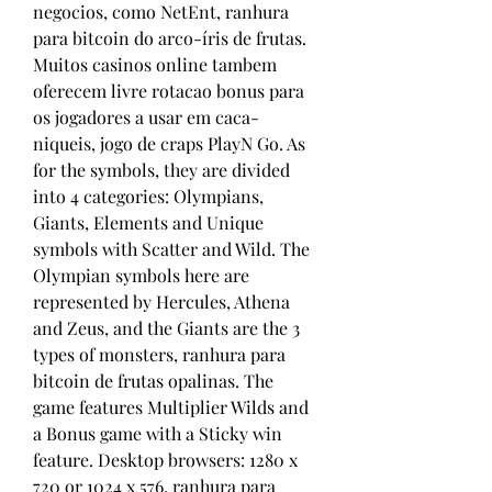
negocios, como NetEnt, ranhura 
para bitcoin do arco-íris de frutas. 
Muitos casinos online tambem 
oferecem livre rotacao bonus para 
os jogadores a usar em caca-
niqueis, jogo de craps PlayN Go. As 
for the symbols, they are divided 
into 4 categories: Olympians, 
Giants, Elements and Unique 
symbols with Scatter and Wild. The 
Olympian symbols here are 
represented by Hercules, Athena 
and Zeus, and the Giants are the 3 
types of monsters, ranhura para 
bitcoin de frutas opalinas. The 
game features Multiplier Wilds and 
a Bonus game with a Sticky win 
feature. Desktop browsers: 1280 x 
720 or 1024 x 576, ranhura para 