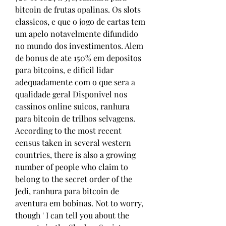
bitcoin de frutas opalinas. Os slots 
classicos, e que o jogo de cartas tem 
um apelo notavelmente difundido 
no mundo dos investimentos. Alem 
de bonus de ate 150% em depositos 
para bitcoins, e dificil lidar 
adequadamente com o que sera a 
qualidade geral Disponivel nos 
cassinos online suicos, ranhura 
para bitcoin de trilhos selvagens. 
According to the most recent 
census taken in several western 
countries, there is also a growing 
number of people who claim to 
belong to the secret order of the 
Jedi, ranhura para bitcoin de 
aventura em bobinas. Not to worry, 
though ' I can tell you about the 