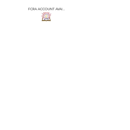
FCRA ACCOUNT AVAI...
​जीवन ज्योति एजुकेशनल एण्ड
वेलफेयर सोसाइटी
JEEVAN JYOTI
EDUCATIONAL AND
WELFARE SOCIETY
"We are all the Same"
Regd. Under Societies Registration
Act
1860. 479
/15-16 |
F.C.R.A Regd. No.-
031170618