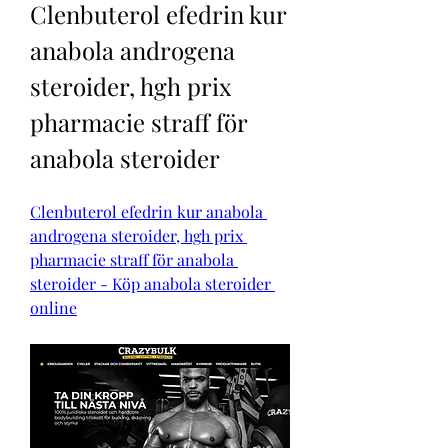
Clenbuterol efedrin kur 
anabola androgena 
steroider, hgh prix 
pharmacie straff för 
anabola steroider
Clenbuterol efedrin kur anabola 
androgena steroider, hgh prix 
pharmacie straff för anabola 
steroider - Köp anabola steroider 
online