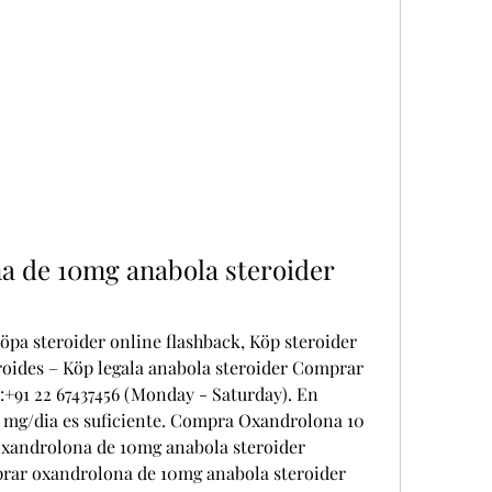
 de 10mg anabola steroider 
a steroider online flashback, Köp steroider 
roides – Köp legala anabola steroider Comprar 
+91 22 67437456 (Monday - Saturday). En 
5 mg/dia es suficiente. Compra Oxandrolona 10 
xandrolona de 10mg anabola steroider 
prar oxandrolona de 10mg anabola steroider 