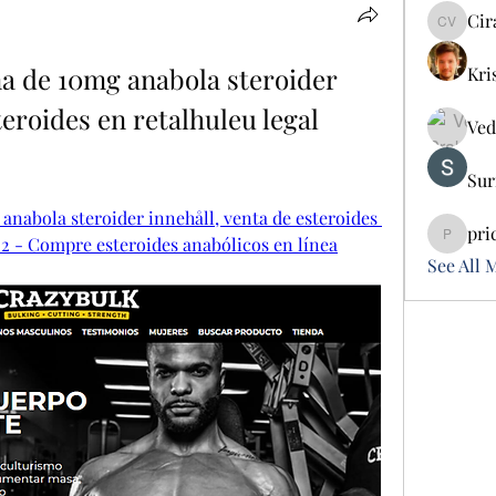
Cir
Cira Vo
 de 10mg anabola steroider 
Kri
teroides en retalhuleu legal 
Ved
Sur
abola steroider innehåll, venta de esteroides 
pri
022 - Compre esteroides anabólicos en línea
pricemi
See All 