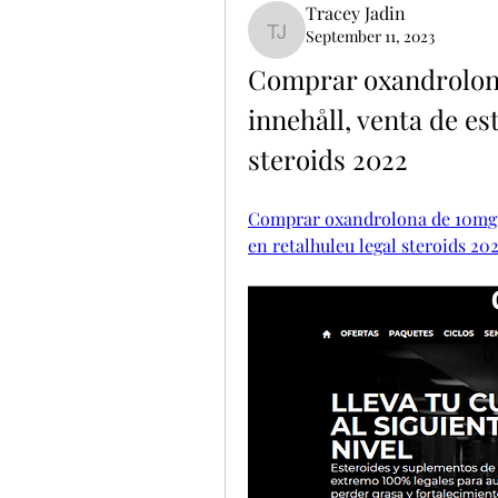
Tracey Jadin
September 11, 2023
Tracey Jadin
Comprar oxandrolona
innehåll, venta de es
steroids 2022
Comprar oxandrolona de 10mg an
en retalhuleu legal steroids 2