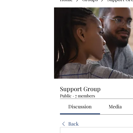
Support Group
Public
·
7 members
Discussion
Media
Back