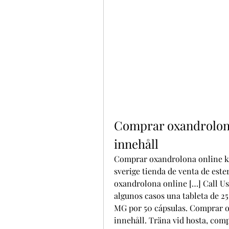
Comprar oxandrolona
innehåll
Comprar oxandrolona online köp
sverige tienda de venta de este
oxandrolona online […] Call Us:
algunos casos una tableta de 2
MG por 50 cápsulas. Comprar o
innehåll. Träna vid hosta, com