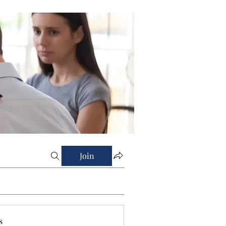
Join
s