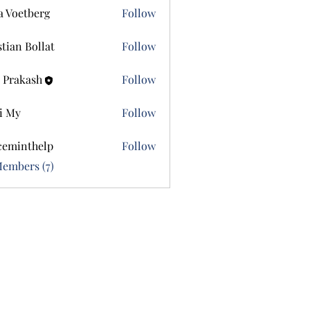
a Voetberg
Follow
etberg
stian Bollat
Follow
 Prakash
Follow
i My
Follow
ceminthelp
Follow
nthelp
Members (7)