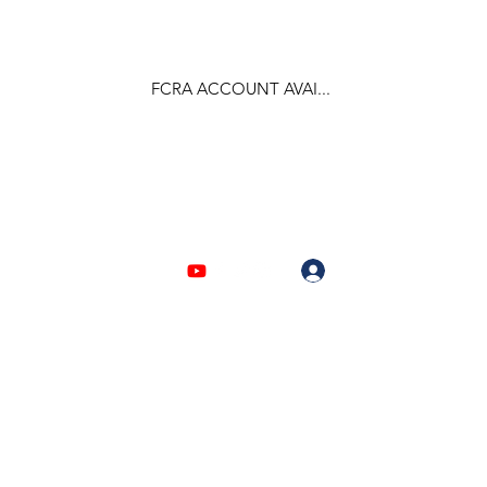
FCRA ACCOUNT AVAI...
F.C.R.A Regd. No.- 031170618
Log In
903310632 | 6209946525