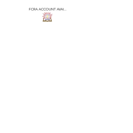
FCRA ACCOUNT AVAI...
​जीवन ज्योति एजुकेशनल एण्ड
वेलफेयर सोसाइटी
JEEVAN JYOTI
EDUCATIONAL AND
WELFARE SOCIETY
"We are all the Same"
Regd. Under Societies Registration
Act
1860. 479
/15-16 |
F.C.R.A Regd. No.-
031170618