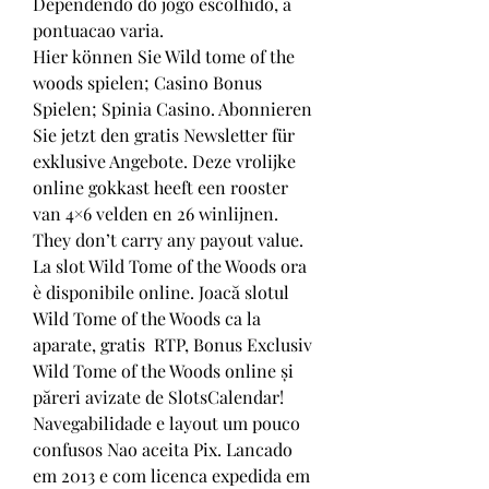
Dependendo do jogo escolhido, a 
pontuacao varia.
Hier können Sie Wild tome of the 
woods spielen; Casino Bonus 
Spielen; Spinia Casino. Abonnieren 
Sie jetzt den gratis Newsletter für 
exklusive Angebote. Deze vrolijke 
online gokkast heeft een rooster 
van 4×6 velden en 26 winlijnen. 
They don’t carry any payout value. 
La slot Wild Tome of the Woods ora 
è disponibile online. Joacă slotul 
Wild Tome of the Woods ca la 
aparate, gratis ️ RTP, Bonus Exclusiv 
Wild Tome of the Woods online și 
păreri avizate de SlotsCalendar! 
Navegabilidade e layout um pouco 
confusos Nao aceita Pix. Lancado 
em 2013 e com licenca expedida em 