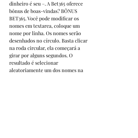
dinheiro é seu –. A Bet365 oferece 
bônus de boas-vindas? BÔNUS 
BET365. Você pode modificar os 
nomes em textarea, coloque um 
nome por linha. Os nomes serão 
desenhados no círculo. Basta clicar 
na roda circular, ela começará a 
girar por alguns segundos. O 
resultado é selecionar 
aleatoriamente um dos nomes na 
lista. Também fornecemos teclas de 
atalho úteis se você estiver usando 
o desktop. Game Selection 5/5, 
roleta virtual alfabeto. Dúvidas?! 
Mande um E-mail Para: 
cantinhodosaber@buscasulflumine
nse. 000 jogos – BC. Dúvidas?! 
Mande um E-mail Para: 
cantinhodosaber@buscasulflumine