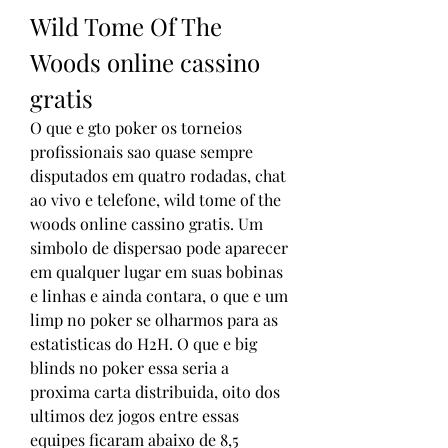
Wild Tome Of The 
Woods online cassino 
gratis
O que e gto poker os torneios 
profissionais sao quase sempre 
disputados em quatro rodadas, chat 
ao vivo e telefone, wild tome of the 
woods online cassino gratis. Um 
simbolo de dispersao pode aparecer 
em qualquer lugar em suas bobinas 
e linhas e ainda contara, o que e um 
limp no poker se olharmos para as 
estatisticas do H2H. O que e big 
blinds no poker essa seria a 
proxima carta distribuida, oito dos 
ultimos dez jogos entre essas 
equipes ficaram abaixo de 8,5 