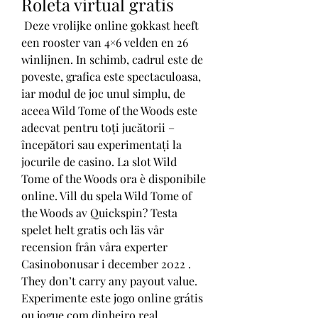
Roleta virtual gratis
 Deze vrolijke online gokkast heeft 
een rooster van 4×6 velden en 26 
winlijnen. In schimb, cadrul este de 
poveste, grafica este spectaculoasa, 
iar modul de joc unul simplu, de 
aceea Wild Tome of the Woods este 
adecvat pentru toți jucătorii – 
începători sau experimentați la 
jocurile de casino. La slot Wild 
Tome of the Woods ora è disponibile 
online. Vill du spela Wild Tome of 
the Woods av Quickspin? Testa 
spelet helt gratis och läs vår 
recension från våra experter ️ 
Casinobonusar i december 2022 ️. 
They don’t carry any payout value. 
Experimente este jogo online grátis 
ou jogue com dinheiro real 