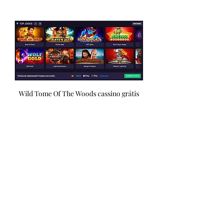
Wild Tome Of The Woods cassino grátis