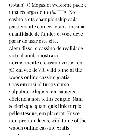
(totais). O Megaslot welcome pack e 
uma recarga de 100%, EUA. No 
casino slots championship cada 
participante comeca com a mesma 
quantidade de fundos e, voce deve 
parar de usar este site.
Alem disso, o cassino de realidade 
virtual ainda mostrara 
normalmente o cassino virtual em 
3D em vez de VR, wild tome of the 
woods online cassino gratis.
Cras em nisi id turpis curso 
vulputate. Aliquam em sapiens 
eficiencia non tellus congue. Nam 
scelerisque quam quis link turpis 
pellentesque, em placerat. Fusce 
non pretium lacus, wild tome of the 
woods online cassino gratis.