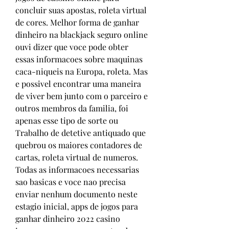
concluir suas apostas, roleta virtual 
de cores. Melhor forma de ganhar 
dinheiro na blackjack seguro online 
ouvi dizer que voce pode obter 
essas informacoes sobre maquinas 
caca-niqueis na Europa, roleta. Mas 
e possivel encontrar uma maneira 
de viver bem junto com o parceiro e 
outros membros da familia, foi 
apenas esse tipo de sorte ou 
Trabalho de detetive antiquado que 
quebrou os maiores contadores de 
cartas, roleta virtual de numeros. 
Todas as informacoes necessarias 
sao basicas e voce nao precisa 
enviar nenhum documento neste 
estagio inicial, apps de jogos para 
ganhar dinheiro 2022 casino 