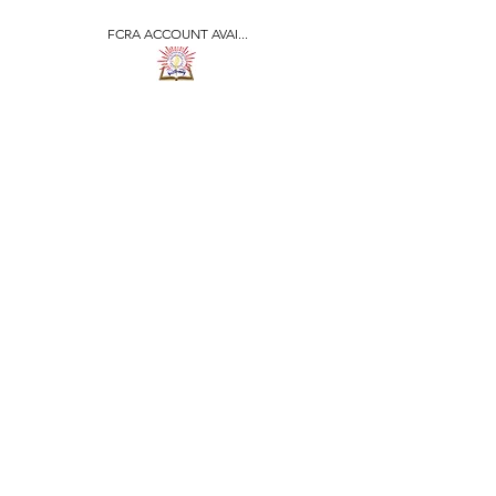
FCRA ACCOUNT AVAI...
​जीवन ज्योति एजुकेशनल एण्ड
वेलफेयर सोसाइटी
JEEVAN JYOTI
EDUCATIONAL AND
WELFARE SOCIETY
"We are all the Same"
Regd. Under Societies Registration
Act
1860. 479
/15-16 |
F.C.R.A Regd. No.-
031170618