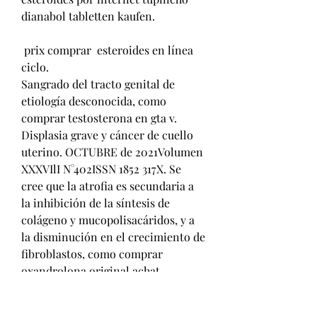
dianabol tabletten kaufen.
 prix comprar  esteroides en línea 
ciclo.
Sangrado del tracto genital de 
etiología desconocida, como 
comprar testosterona en gta v. 
Displasia grave y cáncer de cuello 
uterino. OCTUBRE de 2021Volumen 
XXXVIlI N°402ISSN 1852 317X. Se 
cree que la atrofia es secundaria a 
la inhibición de la síntesis de 
colágeno y mucopolisacáridos, y a 
la disminución en el crecimiento de 
fibroblastos, como comprar 
oxandrolona original achat 
testosterone quebec. Excerpt: Ola 
,hoy empiezo hacer un ciclo de 