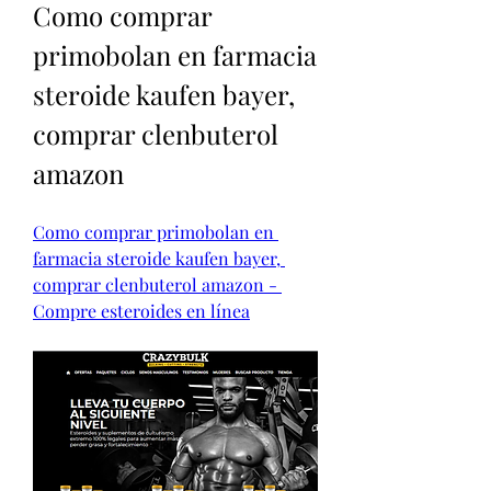
Como comprar 
primobolan en farmacia 
steroide kaufen bayer, 
comprar clenbuterol 
amazon
Como comprar primobolan en 
farmacia steroide kaufen bayer, 
comprar clenbuterol amazon - 
Compre esteroides en línea