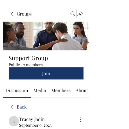
Groups
Support Group
Public
·
7 members
Join
Discussion
Media
Members
About
Back
Tracey Jadin
Tracey Jadin
September 9, 2023