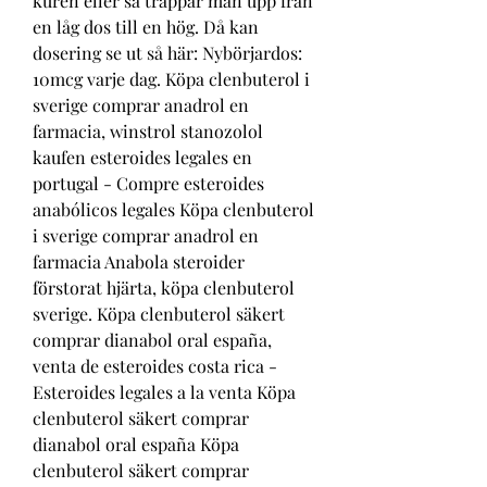
kuren eller så trappar man upp från 
en låg dos till en hög. Då kan 
dosering se ut så här: Nybörjardos: 
10mcg varje dag. Köpa clenbuterol i 
sverige comprar anadrol en 
farmacia, winstrol stanozolol 
kaufen esteroides legales en 
portugal - Compre esteroides 
anabólicos legales Köpa clenbuterol 
i sverige comprar anadrol en 
farmacia Anabola steroider 
förstorat hjärta, köpa clenbuterol 
sverige. Köpa clenbuterol säkert 
comprar dianabol oral españa, 
venta de esteroides costa rica - 
Esteroides legales a la venta Köpa 
clenbuterol säkert comprar 
dianabol oral españa Köpa 
clenbuterol säkert comprar 