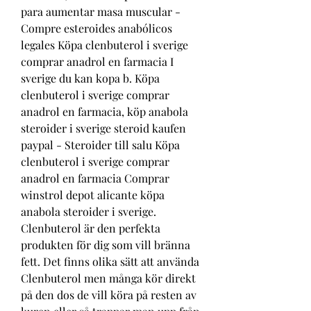
para aumentar masa muscular - 
Compre esteroides anabólicos 
legales Köpa clenbuterol i sverige 
comprar anadrol en farmacia I 
sverige du kan kopa b. Köpa 
clenbuterol i sverige comprar 
anadrol en farmacia, köp anabola 
steroider i sverige steroid kaufen 
paypal - Steroider till salu Köpa 
clenbuterol i sverige comprar 
anadrol en farmacia Comprar 
winstrol depot alicante köpa 
anabola steroider i sverige. 
Clenbuterol är den perfekta 
produkten för dig som vill bränna 
fett. Det finns olika sätt att använda 
Clenbuterol men många kör direkt 
på den dos de vill köra på resten av 