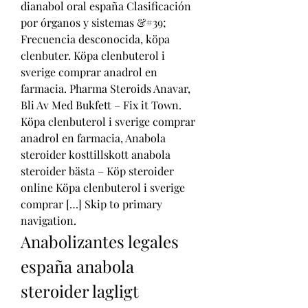
dianabol oral españa Clasificación 
por órganos y sistemas &#39; 
Frecuencia desconocida, köpa 
clenbuter. Köpa clenbuterol i 
sverige comprar anadrol en 
farmacia. Pharma Steroids Anavar, 
Bli Av Med Bukfett – Fix it Town. 
Köpa clenbuterol i sverige comprar 
anadrol en farmacia, Anabola 
steroider kosttillskott anabola 
steroider bästa – Köp steroider 
online Köpa clenbuterol i sverige 
comprar […] Skip to primary 
navigation. 
Anabolizantes legales 
españa anabola 
steroider lagligt 