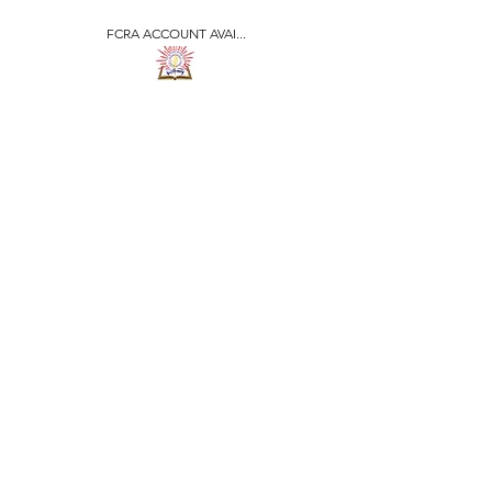
FCRA ACCOUNT AVAI...
​जीवन ज्योति एजुकेशनल एण्ड
वेलफेयर सोसाइटी
JEEVAN JYOTI
EDUCATIONAL AND
WELFARE SOCIETY
"We are all the Same"
Regd. Under Societies Registration
Act
1860. 479
/15-16 |
F.C.R.A Regd. No.-
031170618