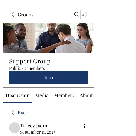
Groups
Support Group
Public
·
7 members
Join
Discussion
Media
Members
About
Back
Tracey Jadin
Tracey Jadin
September 11, 2023