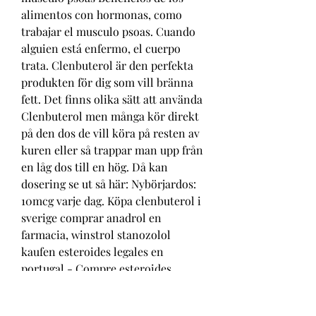
alimentos con hormonas, como 
trabajar el musculo psoas. Cuando 
alguien está enfermo, el cuerpo 
trata. Clenbuterol är den perfekta 
produkten för dig som vill bränna 
fett. Det finns olika sätt att använda 
Clenbuterol men många kör direkt 
på den dos de vill köra på resten av 
kuren eller så trappar man upp från 
en låg dos till en hög. Då kan 
dosering se ut så här: Nybörjardos: 
10mcg varje dag. Köpa clenbuterol i 
sverige comprar anadrol en 
farmacia, winstrol stanozolol 
kaufen esteroides legales en 
portugal - Compre esteroides 
anabólicos legales Köpa clenbuterol 
i sverige comprar anadrol en 