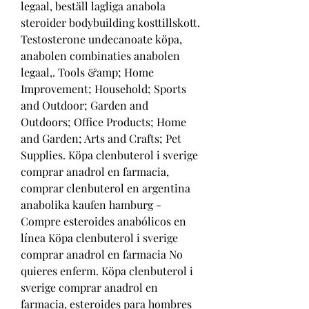
legaal, beställ lagliga anabola 
steroider bodybuilding kosttillskott. 
Testosterone undecanoate köpa, 
anabolen combinaties anabolen 
legaal,. Tools &amp; Home 
Improvement; Household; Sports 
and Outdoor; Garden and 
Outdoors; Office Products; Home 
and Garden; Arts and Crafts; Pet 
Supplies. Köpa clenbuterol i sverige 
comprar anadrol en farmacia, 
comprar clenbuterol en argentina 
anabolika kaufen hamburg - 
Compre esteroides anabólicos en 
línea Köpa clenbuterol i sverige 
comprar anadrol en farmacia No 
quieres enferm. Köpa clenbuterol i 
sverige comprar anadrol en 
farmacia, esteroides para hombres 