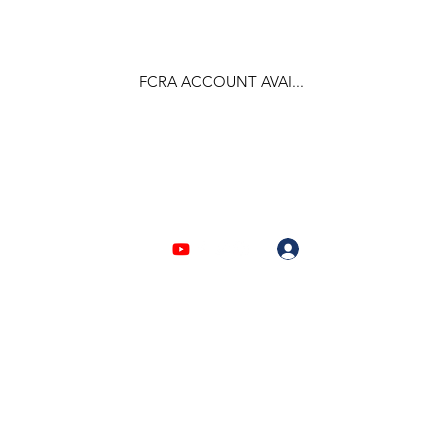
FCRA ACCOUNT AVAI...
F.C.R.A Regd. No.- 031170618
Log In
903310632 | 6209946525