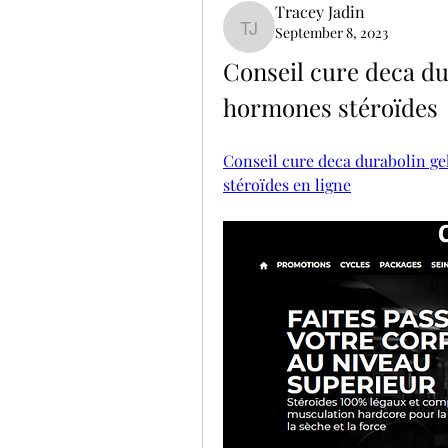
Tracey Jadin
September 8, 2023
Tracey Jadin
Conseil cure deca dur
hormones stéroïdes
Conseil cure deca durabolin gel
stéroïdes en ligne