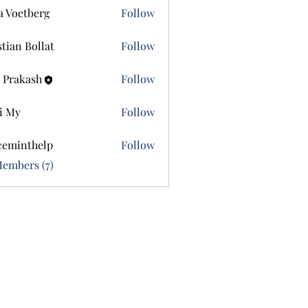
a Voetberg
Follow
etberg
stian Bollat
Follow
 Prakash
Follow
i My
Follow
ceminthelp
Follow
nthelp
Members (7)