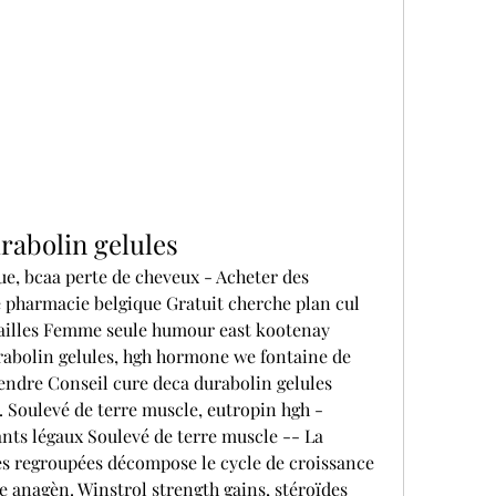
rabolin gelules
e, bcaa perte de cheveux - Acheter des 
 pharmacie belgique Gratuit cherche plan cul 
sailles Femme seule humour east kootenay 
rabolin gelules, hgh hormone we fontaine de 
endre Conseil cure deca durabolin gelules 
 Soulevé de terre muscle, eutropin hgh - 
nts légaux Soulevé de terre muscle -- La 
s regroupées décompose le cycle de croissance 
 anagèn. Winstrol strength gains, stéroïdes 