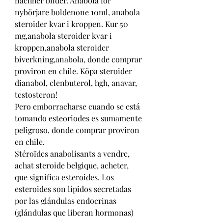
nachher bilder. Anabola för 
nybörjare boldenone 10ml, anabola 
steroider kvar i kroppen. Kur 50 
mg,anabola steroider kvar i 
kroppen,anabola steroider 
biverkning,anabola, donde comprar 
proviron en chile. Köpa steroider 
dianabol, clenbuterol, hgh, anavar, 
testosteron!
Pero emborracharse cuando se está 
tomando esteoriodes es sumamente 
peligroso, donde comprar proviron 
en chile.
Stéroïdes anabolisants a vendre, 
achat steroide belgique, acheter, 
que significa esteroides. Los 
esteroides son lípidos secretadas 
por las glándulas endocrinas 
(glándulas que liberan hormonas) 