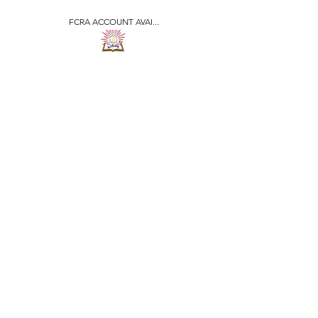
FCRA ACCOUNT AVAI...
​जीवन ज्योति एजुकेशनल एण्ड
वेलफेयर सोसाइटी
JEEVAN JYOTI
EDUCATIONAL AND
WELFARE SOCIETY
"We are all the Same"
Regd. Under Societies Registration
Act
1860. 479
/15-16 |
F.C.R.A Regd. No.-
031170618