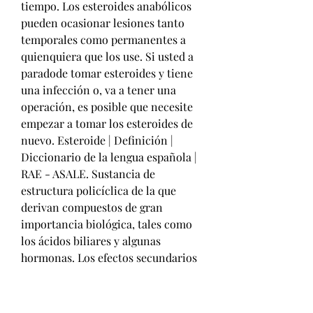
tiempo. Los esteroides anabólicos 
pueden ocasionar lesiones tanto 
temporales como permanentes a 
quienquiera que los use. Si usted a 
paradode tomar esteroides y tiene 
una infección o, va a tener una 
operación, es posible que necesite 
empezar a tomar los esteroides de 
nuevo. Esteroide | Definición | 
Diccionario de la lengua española | 
RAE - ASALE. Sustancia de 
estructura policíclica de la que 
derivan compuestos de gran 
importancia biológica, tales como 
los ácidos biliares y algunas 
hormonas. Los efectos secundarios 
que tiene una persona pueden 
depender de la dosis del esteroide y 
por cuánto tiempo se tome el 