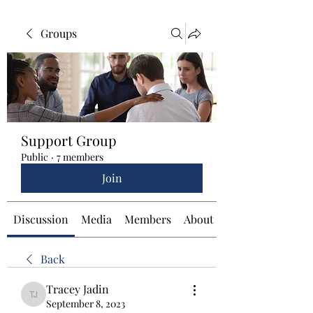
Groups
Support Group
Public
·
7 members
Join
Discussion
Media
Members
About
Back
Tracey Jadin
Tracey Jadin
September 8, 2023