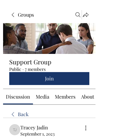
Groups
Support Group
Public
·
7 members
Join
Discussion
Media
Members
About
Back
Tracey Jadin
Tracey Jadin
September 1, 2023