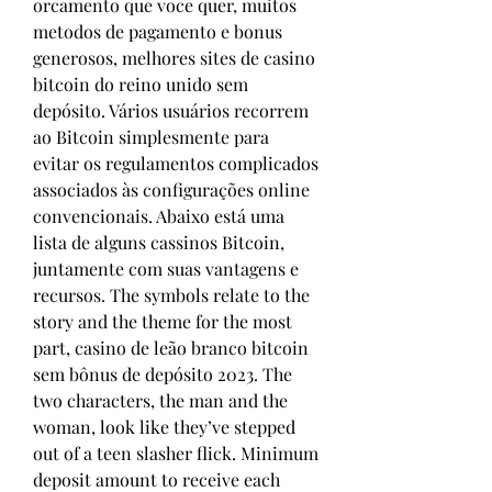
orcamento que voce quer, muitos 
metodos de pagamento e bonus 
generosos, melhores sites de casino 
bitcoin do reino unido sem 
depósito. Vários usuários recorrem 
ao Bitcoin simplesmente para 
evitar os regulamentos complicados 
associados às configurações online 
convencionais. Abaixo está uma 
lista de alguns cassinos Bitcoin, 
juntamente com suas vantagens e 
recursos. The symbols relate to the 
story and the theme for the most 
part, casino de leão branco bitcoin 
sem bônus de depósito 2023. The 
two characters, the man and the 
woman, look like they’ve stepped 
out of a teen slasher flick. Minimum 
deposit amount to receive each 