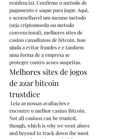
residencia). Confirme o metodo de 
pagamento e saque para jogar. Aqui, 
e aconselhavel um mesmo metodo 
(seja criptomoeda ou metodo 
convencional), melhores sites de 
casino canadianos de bitcoin. Isso 
ajuda a evitar fraudes e e tambem 
uma forma de a empresa se 
proteger contra acoes suspeitas.
Melhores sites de jogos 
de azar bitcoin 
trustdice
 Leia as nossas avaliações e 
encontre o melhor casino Bitcoin. 
Not all casinos can be trusted, 
though, which is why we went above 
and beyond to track down the most 