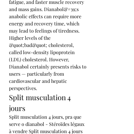
fatigue, and faster muscle recovery 
and mass gains. Dianabol&#39;s 
anabolic effects can require more 
energy and recovery time, which 
may lead to feelings of tiredness. 
Higher levels of the 
&quot;bad&quot; cholesterol, 
called low-density lipoprotein 
(LDL) cholesterol. However, 
Dianabol certainly presents risks to 
users — particularly from 
cardiovascular and hepatic 
perspectives. 
Split musculation 4 
jours
Split musculation 4 jours, pra que 
serve o dianabol - Stéroïdes légaux 
à vendre Split musculation 4 jours 