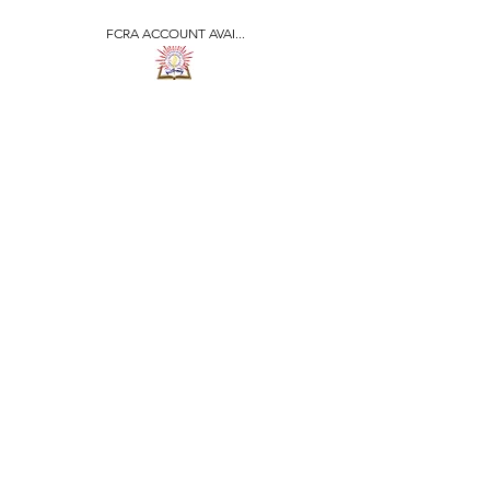
FCRA ACCOUNT AVAI...
​जीवन ज्योति एजुकेशनल एण्ड
वेलफेयर सोसाइटी
JEEVAN JYOTI
EDUCATIONAL AND
WELFARE SOCIETY
"We are all the Same"
Regd. Under Societies Registration
Act
1860. 479
/15-16 |
F.C.R.A Regd. No.-
031170618