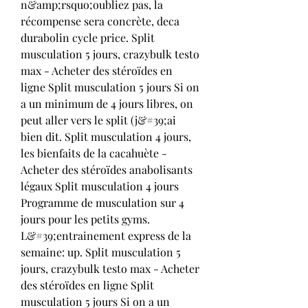
n&amp;rsquo;oubliez pas, la 
récompense sera concrète, deca 
durabolin cycle price. Split 
musculation 5 jours, crazybulk testo 
max - Acheter des stéroïdes en 
ligne Split musculation 5 jours Si on 
a un minimum de 4 jours libres, on 
peut aller vers le split (j&#39;ai 
bien dit. Split musculation 4 jours, 
les bienfaits de la cacahuète - 
Acheter des stéroïdes anabolisants 
légaux Split musculation 4 jours 
Programme de musculation sur 4 
jours pour les petits gyms. 
L&#39;entrainement express de la 
semaine: up. Split musculation 5 
jours, crazybulk testo max - Acheter 
des stéroïdes en ligne Split 
musculation 5 jours Si on a un 