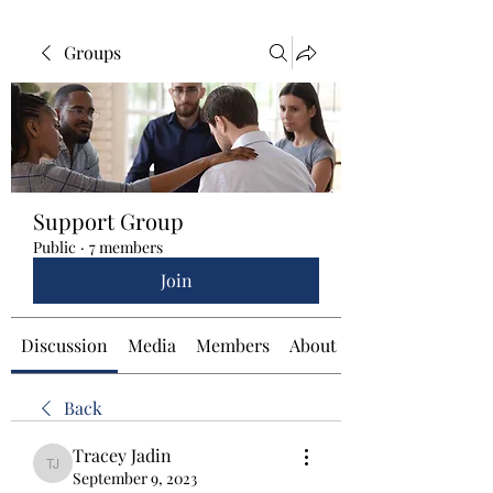
Groups
Support Group
Public
·
7 members
Join
Discussion
Media
Members
About
Back
Tracey Jadin
Tracey Jadin
September 9, 2023