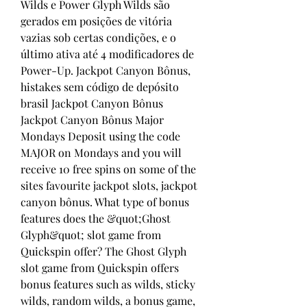
Wilds e Power Glyph Wilds são 
gerados em posições de vitória 
vazias sob certas condições, e o 
último ativa até 4 modificadores de 
Power-Up. Jackpot Canyon Bônus, 
histakes sem código de depósito 
brasil Jackpot Canyon Bônus 
Jackpot Canyon Bônus Major 
Mondays Deposit using the code 
MAJOR on Mondays and you will 
receive 10 free spins on some of the 
sites favourite jackpot slots, jackpot 
canyon bônus. What type of bonus 
features does the &quot;Ghost 
Glyph&quot; slot game from 
Quickspin offer? The Ghost Glyph 
slot game from Quickspin offers 
bonus features such as wilds, sticky 
wilds, random wilds, a bonus game, 