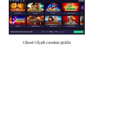
Ghost Glyph cassino grátis