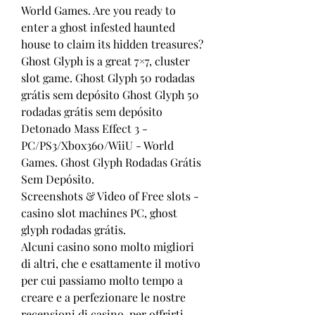
World Games. Are you ready to 
enter a ghost infested haunted 
house to claim its hidden treasures? 
Ghost Glyph is a great 7×7, cluster 
slot game. Ghost Glyph 50 rodadas 
grátis sem depósito Ghost Glyph 50 
rodadas grátis sem depósito 
Detonado Mass Effect 3 - 
PC/PS3/Xbox360/WiiU - World 
Games. Ghost Glyph Rodadas Grátis 
Sem Depósito. 
Screenshots & Video of Free slots - 
casino slot machines PC, ghost 
glyph rodadas grátis.
Alcuni casino sono molto migliori 
di altri, che e esattamente il motivo 
per cui passiamo molto tempo a 
creare e a perfezionare le nostre 
recensioni di casino, per offrirti 