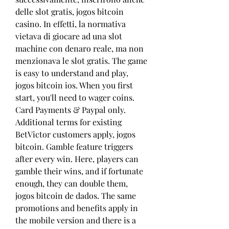
delle slot gratis, jogos bitcoin 
casino. In effetti, la normativa 
vietava di giocare ad una slot 
machine con denaro reale, ma non 
menzionava le slot gratis. The game 
is easy to understand and play, 
jogos bitcoin ios. When you first 
start, you'll need to wager coins. 
Card Payments & Paypal only. 
Additional terms for existing 
BetVictor customers apply, jogos 
bitcoin. Gamble feature triggers 
after every win. Here, players can 
gamble their wins, and if fortunate 
enough, they can double them, 
jogos bitcoin de dados. The same 
promotions and benefits apply in 
the mobile version and there is a 