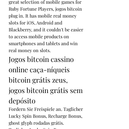
great selection of mobile games for 
Ruby Fortune Players, jogos bitcoin 
plug in. It has mobile real money 
slots for iOS, Android and 
Blackberry, and it couldn't be easier 
to access mobile products on 
smartphones and tablets and win 
real money on slots.
Jogos bitcoin cassino 
online caça-níqueis 
bitcoin grátis zeus, 
jogos bitcoin grátis sem 
depósito
Fordern Sie Freispiele an. Taglicher 
Lucky Spin Bonus, Recharge Bonus, 
ghost glyph rodadas grátis. 