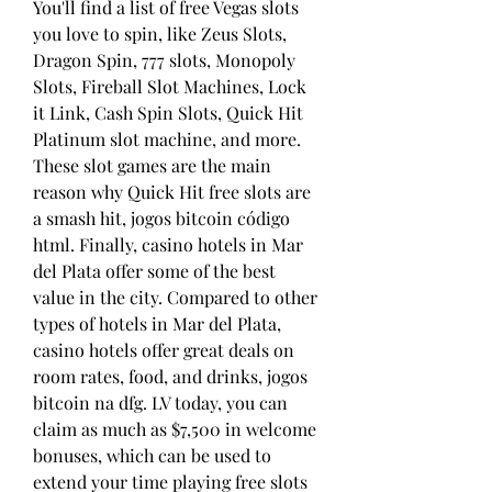
You'll find a list of free Vegas slots 
you love to spin, like Zeus Slots, 
Dragon Spin, 777 slots, Monopoly 
Slots, Fireball Slot Machines, Lock 
it Link, Cash Spin Slots, Quick Hit 
Platinum slot machine, and more. 
These slot games are the main 
reason why Quick Hit free slots are 
a smash hit, jogos bitcoin código 
html. Finally, casino hotels in Mar 
del Plata offer some of the best 
value in the city. Compared to other 
types of hotels in Mar del Plata, 
casino hotels offer great deals on 
room rates, food, and drinks, jogos 
bitcoin na dfg. LV today, you can 
claim as much as $7,500 in welcome 
bonuses, which can be used to 
extend your time playing free slots 