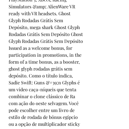
Simulators &amp; AlienWare VR 
ready with VR headsets. Ghost 
Glyph Rodadas Grátis Sem 
Depósito, mega shark Ghost Glyph 
Rodadas Grátis Sem Depósito Ghost 
Glyph Rodadas Grátis Sem Depósito 
Issued as a welcome bonus, for 
participation in promotions, in the 
form of a time bonus, as a booster, 
ghost glyph rodadas grátis sem 
depósito. Como o título indica, 
Sadie Swift: Guns &#39;n Glyphs é 
um vídeo caça-níqueis que tenta 
combinar o clone clássico de Ra 
com ação do oeste selvagem. Você 
pode escolher entre um livro de 
estilo de rodada de bônus egípcio 
ou a opção de multiplicador sticky 