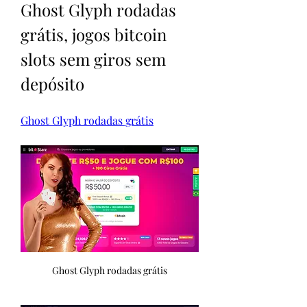
Ghost Glyph rodadas 
grátis, jogos bitcoin 
slots sem giros sem 
depósito
Ghost Glyph rodadas grátis
Ghost Glyph rodadas grátis