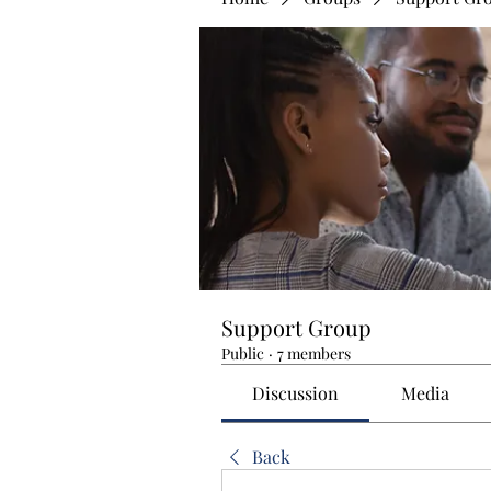
Support Group
Public
·
7 members
Discussion
Media
Back