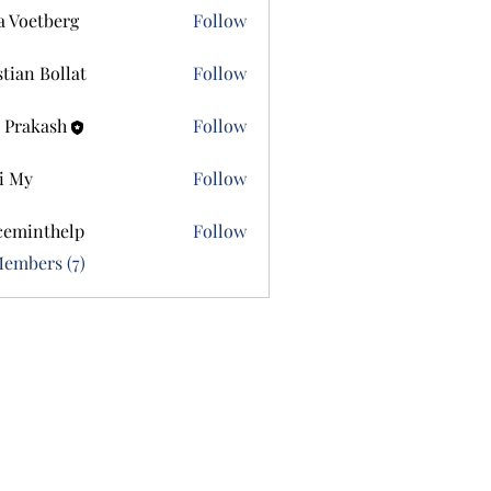
a Voetberg
Follow
etberg
stian Bollat
Follow
 Prakash
Follow
i My
Follow
ceminthelp
Follow
nthelp
Members (7)