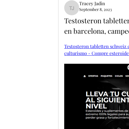
Tracey Jadin
September 8, 2023
Tracey Jadin
Testosteron tablette
en barcelona, campe
Testosteron tabletten schweiz 
culturismo - Compre esteroides