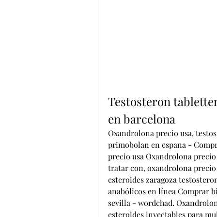
Testosteron tablette
en barcelona
Oxandrolona precio usa, testos
primobolan en espana - Compre
precio usa Oxandrolona precio u
tratar con, oxandrolona precio 
esteroides zaragoza testostero
anabólicos en línea Comprar bil
sevilla - wordchad. Oxandrolon
esteroides inyectables para mu