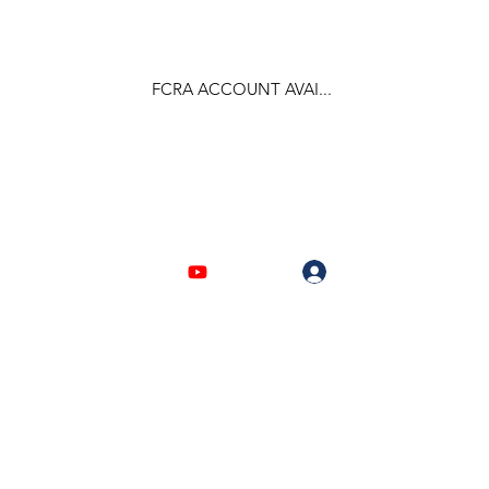
FCRA ACCOUNT AVAI...
F.C.R.A Regd. No.- 031170618
Log In
903310632 | 6209946525