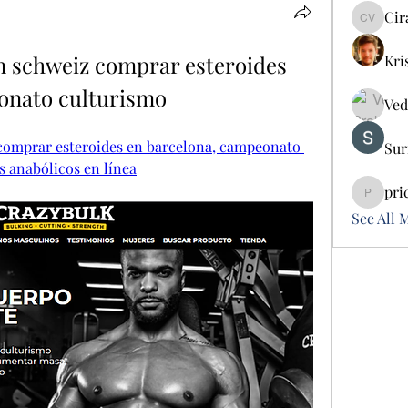
Cir
Cira Vo
n schweiz comprar esteroides 
Kri
onato culturismo
Ved
comprar esteroides en barcelona, campeonato 
Sur
 anabólicos en línea
pri
pricemi
See All 