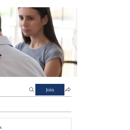
Join
s