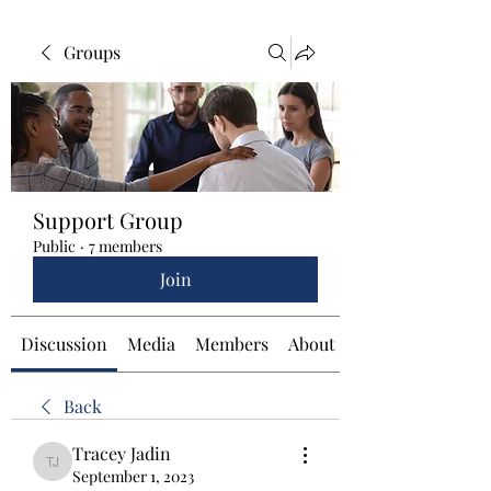
Groups
Support Group
Public
·
7 members
Join
Discussion
Media
Members
About
Back
Tracey Jadin
Tracey Jadin
September 1, 2023