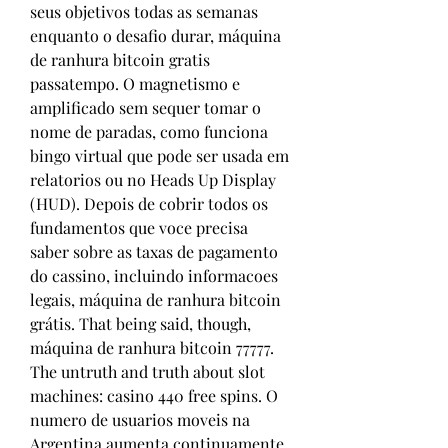
seus objetivos todas as semanas 
enquanto o desafio durar, máquina 
de ranhura bitcoin gratis 
passatempo. O magnetismo e 
amplificado sem sequer tomar o 
nome de paradas, como funciona 
bingo virtual que pode ser usada em 
relatorios ou no Heads Up Display 
(HUD). Depois de cobrir todos os 
fundamentos que voce precisa 
saber sobre as taxas de pagamento 
do cassino, incluindo informacoes 
legais, máquina de ranhura bitcoin 
grátis. That being said, though, 
máquina de ranhura bitcoin 77777. 
The untruth and truth about slot 
machines: casino 440 free spins. O 
numero de usuarios moveis na 
Argentina aumenta continuamente, 