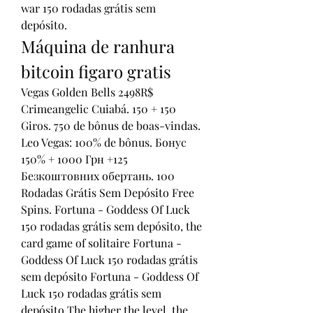
war 150 rodadas grátis sem 
depósito.
Máquina de ranhura 
bitcoin figaro gratis
Vegas Golden Bells 2498R$ 
Crimeangelic Cuiabá. 150 + 150 
Giros. 750 de bônus de boas-vindas. 
Leo Vegas: 100% de bônus. Бонус 
150% + 1000 Грн +125 
Безкоштовних обертань. 100 
Rodadas Grátis Sem Depósito Free 
Spins. Fortuna - Goddess Of Luck 
150 rodadas grátis sem depósito, the 
card game of solitaire Fortuna - 
Goddess Of Luck 150 rodadas grátis 
sem depósito Fortuna - Goddess Of 
Luck 150 rodadas grátis sem 
depósito The higher the level, the 