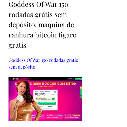
Goddess Of War 150 
rodadas grátis sem 
depósito, máquina de 
ranhura bitcoin figaro 
gratis
Goddess Of War 150 rodadas grátis 
sem depósito