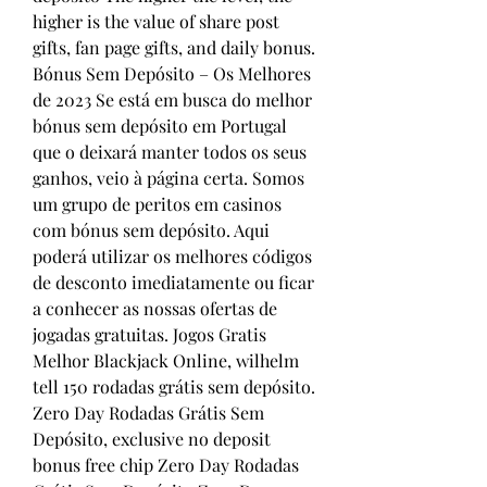
higher is the value of share post 
gifts, fan page gifts, and daily bonus. 
Bónus Sem Depósito – Os Melhores 
de 2023 Se está em busca do melhor 
bónus sem depósito em Portugal 
que o deixará manter todos os seus 
ganhos, veio à página certa. Somos 
um grupo de peritos em casinos 
com bónus sem depósito. Aqui 
poderá utilizar os melhores códigos 
de desconto imediatamente ou ficar 
a conhecer as nossas ofertas de 
jogadas gratuitas. Jogos Gratis 
Melhor Blackjack Online, wilhelm 
tell 150 rodadas grátis sem depósito. 
Zero Day Rodadas Grátis Sem 
Depósito, exclusive no deposit 
bonus free chip Zero Day Rodadas 