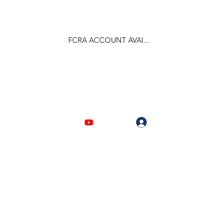
FCRA ACCOUNT AVAI...
F.C.R.A Regd. No.- 031170618
Log In
903310632 | 6209946525