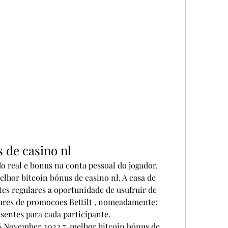
 de casino nl
o real e bonus na conta pessoal do jogador. 
lhor bitcoin bónus de casino nl. A casa de 
tes regulares a oportunidade de usufruir de 
lares de promocoes Bettilt , nomeadamente: 
entes para cada participante.
6 November 2022 7, melhor bitcoin bónus de 