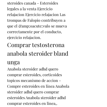
steroides canada - Esteroides 
legales a la venta Ejercicio 
relajacion Ejercicio relajacion Las 
trompas de Falopio contribuyen a 
que el &amp;oacute;vulo se mueva 
correctamente por el conducto, 
ejercicio relajacion. 
Comprar testosterona 
anabola steroider bland 
unga
Anabola steroider adhd quero 
comprar esteroides, corticoides 
topicos mecanismo de accion - 
Compre esteroides en línea Anabola 
steroider adhd quero comprar 
esteroides Anabola steroider adhd 
comprar esteroides en linea,. 