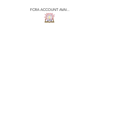
FCRA ACCOUNT AVAI...
​जीवन ज्योति एजुकेशनल एण्ड
वेलफेयर सोसाइटी
JEEVAN JYOTI
EDUCATIONAL AND
WELFARE SOCIETY
"We are all the Same"
Regd. Under Societies Registration
Act
1860. 479
/15-16 |
F.C.R.A Regd. No.-
031170618