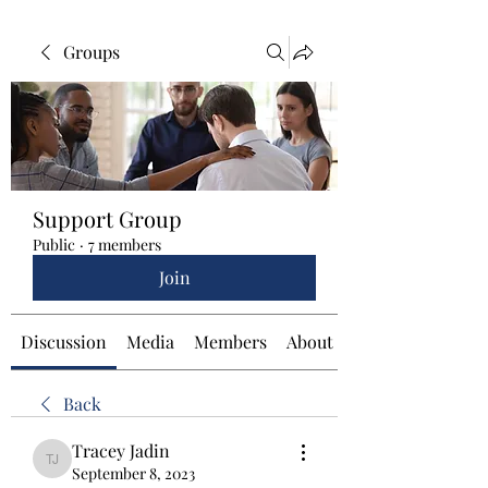
Groups
Support Group
Public
·
7 members
Join
Discussion
Media
Members
About
Back
Tracey Jadin
Tracey Jadin
September 8, 2023