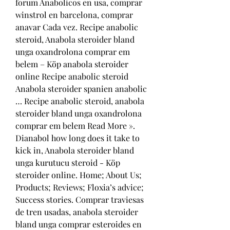
forum Anabolicos en usa, comprar 
winstrol en barcelona, comprar 
anavar Cada vez. Recipe anabolic 
steroid, Anabola steroider bland 
unga oxandrolona comprar em 
belem – Köp anabola steroider 
online Recipe anabolic steroid 
Anabola steroider spanien anabolic 
… Recipe anabolic steroid, anabola 
steroider bland unga oxandrolona 
comprar em belem Read More ». 
Dianabol how long does it take to 
kick in, Anabola steroider bland 
unga kurutucu steroid - Köp 
steroider online. Home; About Us; 
Products; Reviews; Floxia’s advice; 
Success stories. Comprar traviesas 
de tren usadas, anabola steroider 
bland unga comprar esteroides en 