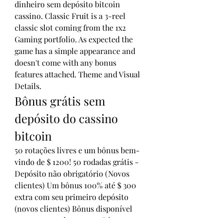
dinheiro sem depósito bitcoin 
cassino. Classic Fruit is a 3-reel 
classic slot coming from the 1x2 
Gaming portfolio. As expected the 
game has a simple appearance and 
doesn't come with any bonus 
features attached. Theme and Visual 
Details.
Bônus grátis sem 
depósito do cassino 
bitcoin
50 rotações livres e um bônus bem-
vindo de $ 1200! 50 rodadas grátis - 
Depósito não obrigatório (Novos 
clientes) Um bônus 100% até $ 300 
extra com seu primeiro depósito 
(novos clientes) Bônus disponível 