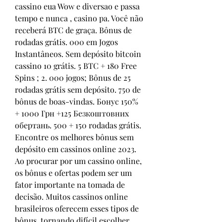
cassino eua Wow e diversao e passa 
tempo e nunca , casino pa. Você não 
receberá BTC de graça. Bônus de 
rodadas grátis. 000 em Jogos 
Instantâneos. Sem depósito bitcoin 
cassino 10 grátis. 5 BTC + 180 Free 
Spins ; 2. 000 jogos; Bônus de 25 
rodadas grátis sem depósito. 750 de 
bônus de boas-vindas. Бонус 150% 
+ 1000 Грн +125 Безкоштовних 
обертань. 500 + 150 rodadas grátis. 
Encontre os melhores bônus sem 
depósito em cassinos online 2023. 
Ao procurar por um cassino online, 
os bônus e ofertas podem ser um 
fator importante na tomada de 
decisão. Muitos cassinos online 
brasileiros oferecem esses tipos de 
bônus, tornando difícil escolher 