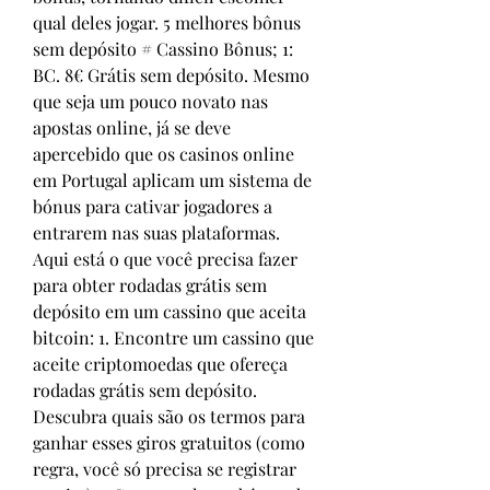
qual deles jogar. 5 melhores bônus 
sem depósito # Cassino Bônus; 1: 
BC. 8€ Grátis sem depósito. Mesmo 
que seja um pouco novato nas 
apostas online, já se deve 
apercebido que os casinos online 
em Portugal aplicam um sistema de 
bónus para cativar jogadores a 
entrarem nas suas plataformas. 
Aqui está o que você precisa fazer 
para obter rodadas grátis sem 
depósito em um cassino que aceita 
bitcoin: 1. Encontre um cassino que 
aceite criptomoedas que ofereça 
rodadas grátis sem depósito. 
Descubra quais são os termos para 
ganhar esses giros gratuitos (como 
regra, você só precisa se registrar 