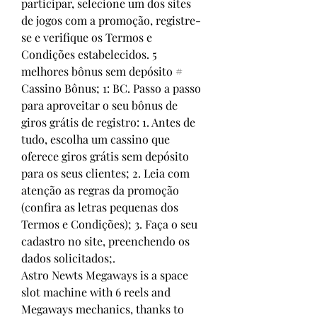
participar, selecione um dos sites 
de jogos com a promoção, registre-
se e verifique os Termos e 
Condições estabelecidos. 5 
melhores bônus sem depósito # 
Cassino Bônus; 1: BC. Passo a passo 
para aproveitar o seu bônus de 
giros grátis de registro: 1. Antes de 
tudo, escolha um cassino que 
oferece giros grátis sem depósito 
para os seus clientes; 2. Leia com 
atenção as regras da promoção 
(confira as letras pequenas dos 
Termos e Condições); 3. Faça o seu 
cadastro no site, preenchendo os 
dados solicitados;. 
Astro Newts Megaways is a space 
slot machine with 6 reels and 
Megaways mechanics, thanks to 