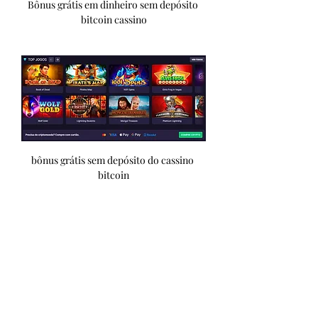
Bônus grátis em dinheiro sem depósito 
bitcoin cassino
bônus grátis sem depósito do cassino 
bitcoin