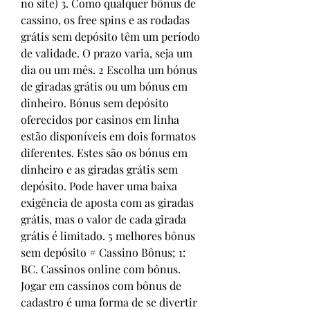
no site) 3. Como qualquer bônus de 
cassino, os free spins e as rodadas 
grátis sem depósito têm um período 
de validade. O prazo varia, seja um 
dia ou um mês. 2 Escolha um bónus 
de giradas grátis ou um bónus em 
dinheiro. Bónus sem depósito 
oferecidos por casinos em linha 
estão disponíveis em dois formatos 
diferentes. Estes são os bónus em 
dinheiro e as giradas grátis sem 
depósito. Pode haver uma baixa 
exigência de aposta com as giradas 
grátis, mas o valor de cada girada 
grátis é limitado. 5 melhores bônus 
sem depósito # Cassino Bônus; 1: 
BC. Cassinos online com bônus. 
Jogar em cassinos com bônus de 
cadastro é uma forma de se divertir 