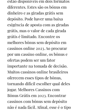
estão disponíveis em dois formatos 
diferentes. Estes são os bónus em 
dinheiro e as giradas grátis sem 
depósito. Pode haver uma baixa 
exigência de aposta com as giradas 
grátis, mas o valor de cada girada 
grátis é limitado. Encontre os 
melhores bônus sem depósito em 
cassinos online 2023. Ao procurar 
por um cassino online, os bônus e 
ofertas podem ser um fator 
importante na tomada de decisão. 
Muitos cassinos online brasileiros 
oferecem esses tipos de bônus, 
tornando difícil escolher qual deles 
jogar. Melhores Cassinos com 
Bônus Grátis em 2023. Encontrar 
cassinos com bônus sem depósito 
não é nada fácil. Afinal, esse é o tipo 