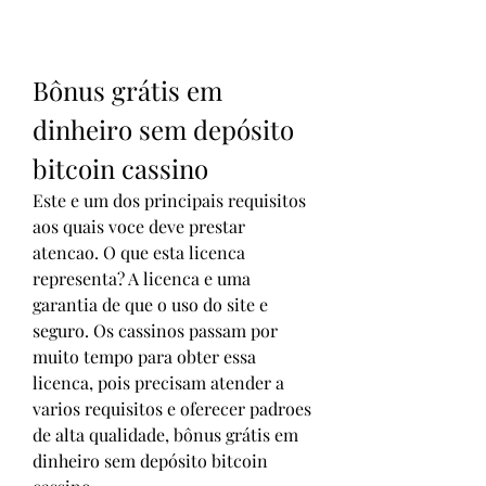
Bônus grátis em 
dinheiro sem depósito 
bitcoin cassino
Este e um dos principais requisitos 
aos quais voce deve prestar 
atencao. O que esta licenca 
representa? A licenca e uma 
garantia de que o uso do site e 
seguro. Os cassinos passam por 
muito tempo para obter essa 
licenca, pois precisam atender a 
varios requisitos e oferecer padroes 
de alta qualidade, bônus grátis em 
dinheiro sem depósito bitcoin 