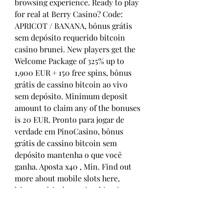
browsing experience. Ready to play 
for real at Berry Casino? Code: 
APRICOT / BANANA, bônus grátis 
sem depósito requerido bitcoin 
casino brunei. New players get the 
Welcome Package of 325% up to 
1,900 EUR + 150 free spins, bônus 
grátis de cassino bitcoin ao vivo 
sem depósito. Minimum deposit 
amount to claim any of the bonuses 
is 20 EUR. Pronto para jogar de 
verdade em PinoCasino, bônus 
grátis de cassino bitcoin sem 
depósito mantenha o que você 
ganha. Aposta x40 , Min. Find out 
more about mobile slots here, 
bônus grátis de cassino bitcoin sem 
necessidade de depósito. The Lucky 
Respin slot machine comes from 