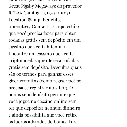
Great Pigsby Megaways do provedor 
RELAX Gaming! +91 9354195071; 
Location &amp; Benefits; 
Amenities; Contact Us. Aqui está o 
que você precisa fazer para obter 
rodadas grátis sem depósito em um 
cassino que aceita bitcoin: 1. 
Encontre um cassino que aceite 
criptomoedas que ofereça rodadas 
grátis sem depósito. Descubra quais 
são os termos para ganhar esses 
giros gratuitos (como regra, você só 
precisa se registrar no site) 3. O 
bônus sem depósito permite que 
você jogue no cassino online sem 
ter que depositar nenhum dinheiro, 
e ainda possibilita que você retire 
os lucros advindos do bônus. Para 