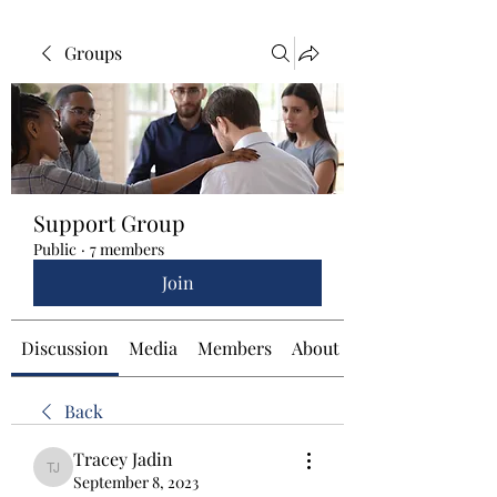
Groups
Support Group
Public
·
7 members
Join
Discussion
Media
Members
About
Back
Tracey Jadin
Tracey Jadin
September 8, 2023