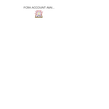
FCRA ACCOUNT AVAI...
​जीवन ज्योति एजुकेशनल एण्ड
वेलफेयर सोसाइटी
JEEVAN JYOTI
EDUCATIONAL AND
WELFARE SOCIETY
"We are all the Same"
Regd. Under Societies Registration
Act
1860. 479
/15-16 |
F.C.R.A Regd. No.-
031170618