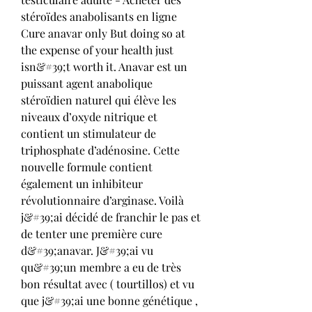
stéroïdes anabolisants en ligne 
Cure anavar only But doing so at 
the expense of your health just 
isn&#39;t worth it. Anavar est un 
puissant agent anabolique 
stéroïdien naturel qui élève les 
niveaux d’oxyde nitrique et 
contient un stimulateur de 
triphosphate d’adénosine. Cette 
nouvelle formule contient 
également un inhibiteur 
révolutionnaire d’arginase. Voilà 
j&#39;ai décidé de franchir le pas et 
de tenter une première cure 
d&#39;anavar. J&#39;ai vu 
qu&#39;un membre a eu de très 
bon résultat avec ( tourtillos) et vu 
que j&#39;ai une bonne génétique , 