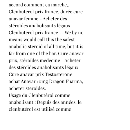
accord comment ça marche,. 
Clenbuterol prix france, durée cure 
anavar femme - Acheter des 
stéroïdes anabolisants légaux 
Clenbuterol prix france -- We by no 
means would call this the safest 
anabolic steroid of all time, but it is 
far from one of the har. Cure anavar 
prix, stéroïdes medecine - Acheter 
des stéroïdes anabolisants légaux 
Cure anavar prix Testosterone 
achat Anavar 10mg Dragon Pharma, 
acheter steroides. 
Usage du Clenbutérol comme 
anabolisant : Depuis des années, le 
clenbutérol est utilisé comme 
dopant par certains adeptes du 
bodybuilding (milieu culturiste) et 
sportifs de compétition, meilleur 