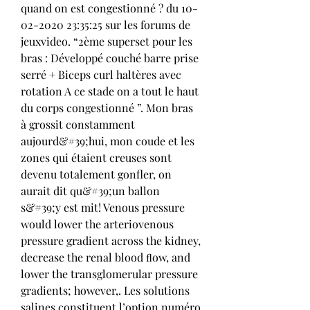
quand on est congestionné ? du 10-
02-2020 23:35:25 sur les forums de 
jeuxvideo. “2ème superset pour les 
bras : Développé couché barre prise 
serré + Biceps curl haltères avec 
rotation A ce stade on a tout le haut 
du corps congestionné ”. Mon bras 
à grossit constamment 
aujourd&#39;hui, mon coude et les 
zones qui étaient creuses sont 
devenu totalement gonfler, on 
aurait dit qu&#39;un ballon 
s&#39;y est mit! Venous pressure 
would lower the arteriovenous 
pressure gradient across the kidney, 
decrease the renal blood ﬂow, and 
lower the transglomerular pressure 
gradients; however,. Les solutions 
salines constituent l’option numéro 