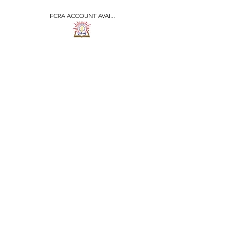
FCRA ACCOUNT AVAI...
​जीवन ज्योति एजुकेशनल एण्ड
वेलफेयर सोसाइटी
JEEVAN JYOTI
EDUCATIONAL AND
WELFARE SOCIETY
"We are all the Same"
Regd. Under Societies Registration
Act
1860. 479
/15-16 |
F.C.R.A Regd. No.-
031170618