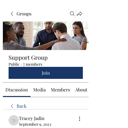
Groups
Support Group
Public
·
7 members
Join
Discussion
Media
Members
About
Back
Tracey Jadin
Tracey Jadin
September 9, 2023