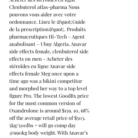
Clenbuterol atlas-pharma Nous 
pouvons vous aider avec votre 
ordonnance. Lisez le &quot;Guide 
de la prescription&quot;. Produits 
pharmaceutiques Hi-Tech – Agent 
anabolisant – Ubuy Algeria. Anavar 
side effects female, clenbuterol side 
effects on men - Acheter des 
stéroïdes en ligne Anavar side 
effects female Meg once upon a 
time ago was a bikini competitor 
and morphed her way to a top level 
figure Pro. The lowest GoodRx price 
for the most common version of 
Oxandrolone is around $159. 10, 68% 
off the average retail price of $503. 
5kg/500lbs + will go comp day 
@u90kg body weight. With Anavar’s 