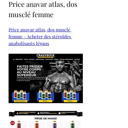
Price anavar atlas, dos 
musclé femme
Price anavar atlas, dos musclé 
femme - Acheter des stéroïdes 
anabolisants légaux