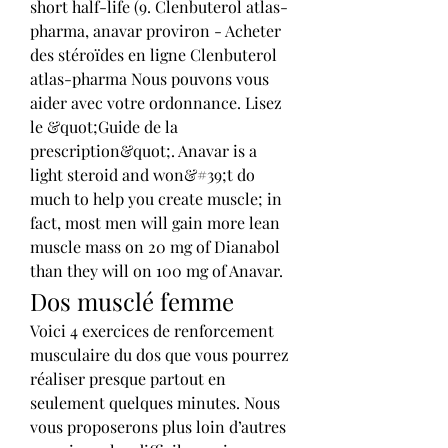
short half-life (9. Clenbuterol atlas-
pharma, anavar proviron - Acheter 
des stéroïdes en ligne Clenbuterol 
atlas-pharma Nous pouvons vous 
aider avec votre ordonnance. Lisez 
le &quot;Guide de la 
prescription&quot;. Anavar is a 
light steroid and won&#39;t do 
much to help you create muscle; in 
fact, most men will gain more lean 
muscle mass on 20 mg of Dianabol 
than they will on 100 mg of Anavar. 
Dos musclé femme
Voici 4 exercices de renforcement 
musculaire du dos que vous pourrez 
réaliser presque partout en 
seulement quelques minutes. Nous 
vous proposerons plus loin d’autres 