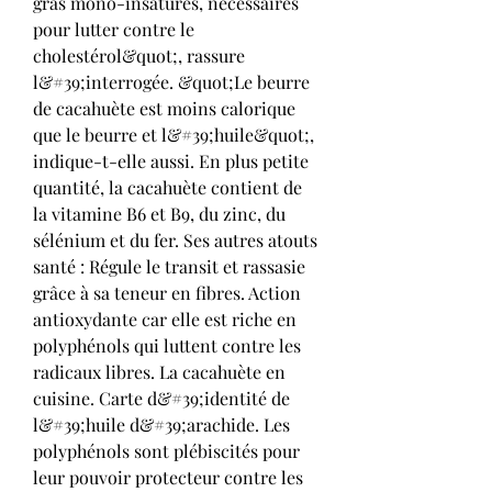
gras mono-insaturés, nécessaires 
pour lutter contre le 
cholestérol&quot;, rassure 
l&#39;interrogée. &quot;Le beurre 
de cacahuète est moins calorique 
que le beurre et l&#39;huile&quot;, 
indique-t-elle aussi. En plus petite 
quantité, la cacahuète contient de 
la vitamine B6 et B9, du zinc, du 
sélénium et du fer. Ses autres atouts 
santé : Régule le transit et rassasie 
grâce à sa teneur en fibres. Action 
antioxydante car elle est riche en 
polyphénols qui luttent contre les 
radicaux libres. La cacahuète en 
cuisine. Carte d&#39;identité de 
l&#39;huile d&#39;arachide. Les 
polyphénols sont plébiscités pour 
leur pouvoir protecteur contre les 