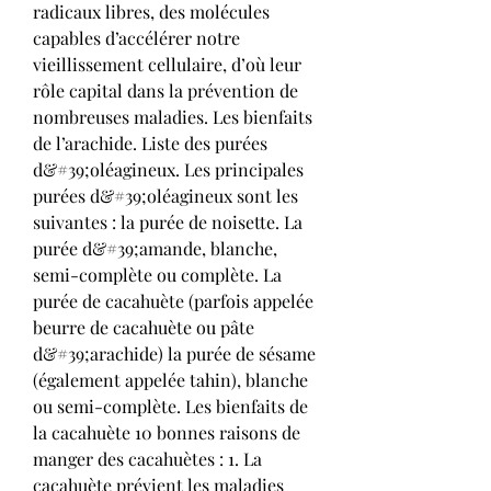
radicaux libres, des molécules 
capables d’accélérer notre 
vieillissement cellulaire, d’où leur 
rôle capital dans la prévention de 
nombreuses maladies. Les bienfaits 
de l’arachide. Liste des purées 
d&#39;oléagineux. Les principales 
purées d&#39;oléagineux sont les 
suivantes : la purée de noisette. La 
purée d&#39;amande, blanche, 
semi-complète ou complète. La 
purée de cacahuète (parfois appelée 
beurre de cacahuète ou pâte 
d&#39;arachide) la purée de sésame 
(également appelée tahin), blanche 
ou semi-complète. Les bienfaits de 
la cacahuète 10 bonnes raisons de 
manger des cacahuètes : 1. La 
cacahuète prévient les maladies 