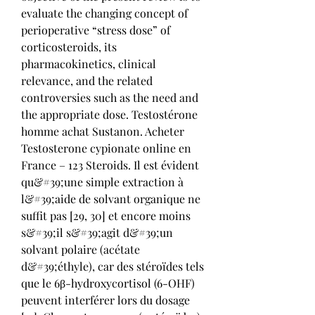
evaluate the changing concept of 
perioperative “stress dose” of 
corticosteroids, its 
pharmacokinetics, clinical 
relevance, and the related 
controversies such as the need and 
the appropriate dose. Testostérone 
homme achat Sustanon. Acheter 
Testosterone cypionate online en 
France – 123 Steroids. Il est évident 
qu&#39;une simple extraction à 
l&#39;aide de solvant organique ne 
suffit pas [29, 30] et encore moins 
s&#39;il s&#39;agit d&#39;un 
solvant polaire (acétate 
d&#39;éthyle), car des stéroïdes tels 
que le 6β-hydroxycortisol (6-OHF) 
peuvent interférer lors du dosage 