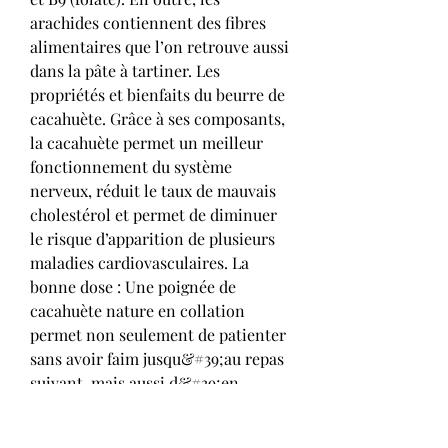
arachides contiennent des fibres 
alimentaires que l’on retrouve aussi 
dans la pâte à tartiner. Les 
propriétés et bienfaits du beurre de 
cacahuète. Grâce à ses composants, 
la cacahuète permet un meilleur 
fonctionnement du système 
nerveux, réduit le taux de mauvais 
cholestérol et permet de diminuer 
le risque d’apparition de plusieurs 
maladies cardiovasculaires. La 
bonne dose : Une poignée de 
cacahuète nature en collation 
permet non seulement de patienter 
sans avoir faim jusqu&#39;au repas 
suivant, mais aussi d&#39;en 
diminuer la valeur calorique. 100 
grammes de cacahuètes (nature) 