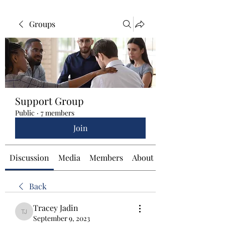
Groups
Support Group
Public
·
7 members
Join
Discussion
Media
Members
About
Back
Tracey Jadin
Tracey Jadin
September 9, 2023