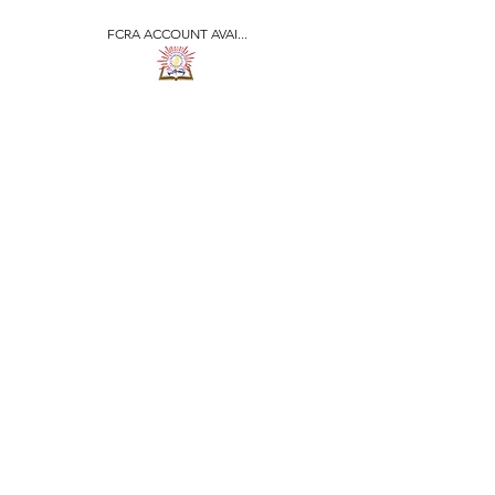
FCRA ACCOUNT AVAI...
​जीवन ज्योति एजुकेशनल एण्ड
वेलफेयर सोसाइटी
JEEVAN JYOTI
EDUCATIONAL AND
WELFARE SOCIETY
"We are all the Same"
Regd. Under Societies Registration
Act
1860. 479
/15-16 |
F.C.R.A Regd. No.-
031170618