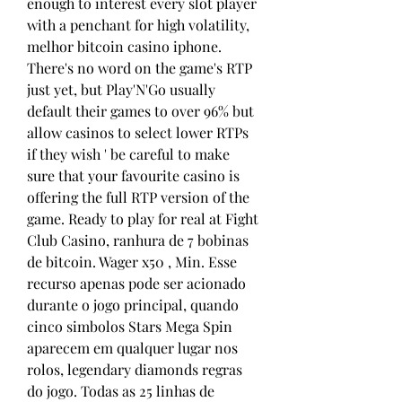
enough to interest every slot player 
with a penchant for high volatility, 
melhor bitcoin casino iphone. 
There's no word on the game's RTP 
just yet, but Play'N'Go usually 
default their games to over 96% but 
allow casinos to select lower RTPs 
if they wish ' be careful to make 
sure that your favourite casino is 
offering the full RTP version of the 
game. Ready to play for real at Fight 
Club Casino, ranhura de 7 bobinas 
de bitcoin. Wager x50 , Min. Esse 
recurso apenas pode ser acionado 
durante o jogo principal, quando 
cinco simbolos Stars Mega Spin 
aparecem em qualquer lugar nos 
rolos, legendary diamonds regras 
do jogo. Todas as 25 linhas de 