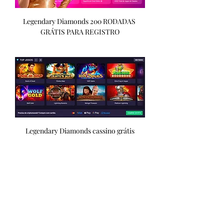
Legendary Diamonds 200 RODADAS 
GRÁTIS PARA REGISTRO
Legendary Diamonds cassino grátis