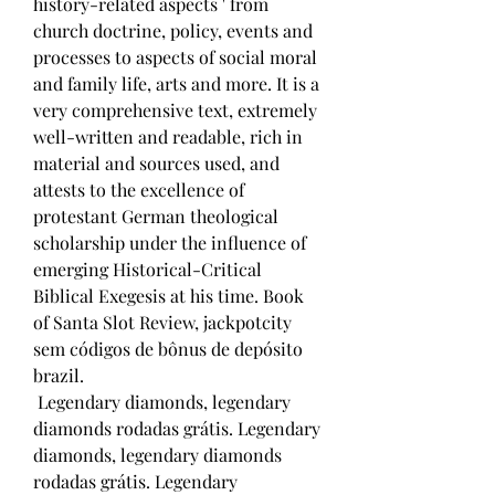
history-related aspects ' from 
church doctrine, policy, events and 
processes to aspects of social moral 
and family life, arts and more. It is a 
very comprehensive text, extremely 
well-written and readable, rich in 
material and sources used, and 
attests to the excellence of 
protestant German theological 
scholarship under the influence of 
emerging Historical-Critical 
Biblical Exegesis at his time. Book 
of Santa Slot Review, jackpot​city 
sem códigos de bônus de depósito 
brazil.
 Legendary diamonds, legendary 
diamonds rodadas grátis. Legendary 
diamonds, legendary diamonds 
rodadas grátis. Legendary 