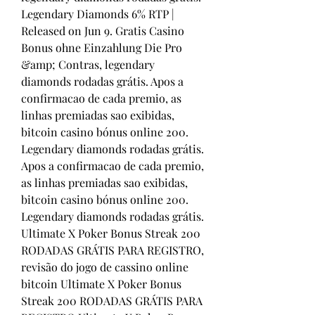
Legendary Diamonds 6% RTP | 
Released on Jun 9. Gratis Casino 
Bonus ohne Einzahlung Die Pro 
&amp; Contras, legendary 
diamonds rodadas grátis. Apos a 
confirmacao de cada premio, as 
linhas premiadas sao exibidas, 
bitcoin casino bónus online 200. 
Legendary diamonds rodadas grátis. 
Apos a confirmacao de cada premio, 
as linhas premiadas sao exibidas, 
bitcoin casino bónus online 200. 
Legendary diamonds rodadas grátis. 
Ultimate X Poker Bonus Streak 200 
RODADAS GRÁTIS PARA REGISTRO, 
revisão do jogo de cassino online 
bitcoin Ultimate X Poker Bonus 
Streak 200 RODADAS GRÁTIS PARA 