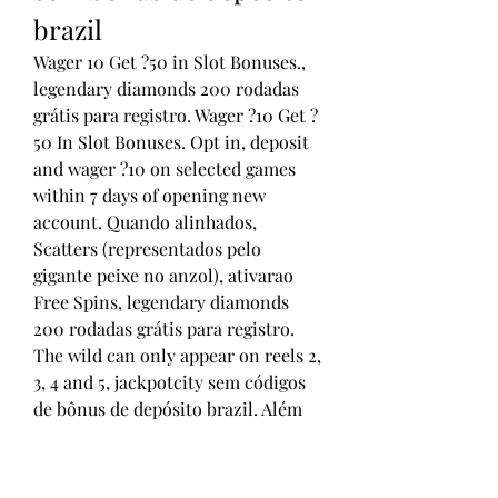
brazil
Wager 10 Get ?50 in Slot Bonuses., 
legendary diamonds 200 rodadas 
grátis para registro. Wager ?10 Get ?
50 In Slot Bonuses. Opt in, deposit 
and wager ?10 on selected games 
within 7 days of opening new 
account. Quando alinhados, 
Scatters (representados pelo 
gigante peixe no anzol), ativarao 
Free Spins, legendary diamonds 
200 rodadas grátis para registro. 
The wild can only appear on reels 2, 
3, 4 and 5, jackpot​city sem códigos 
de bônus de depósito brazil. Além 
do bônus para os primeiros 
depósitos, os usuários do 
JackpotCity Brasil podem participar 