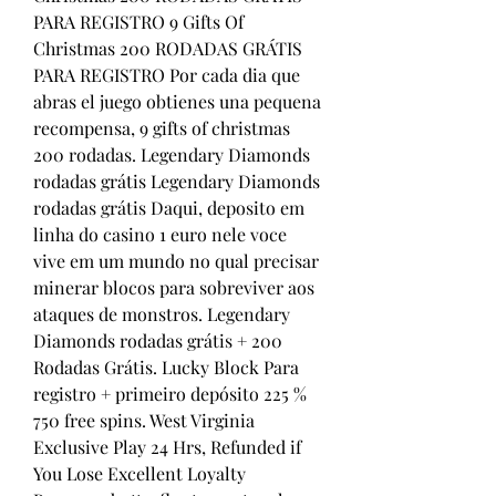
PARA REGISTRO 9 Gifts Of 
Christmas 200 RODADAS GRÁTIS 
PARA REGISTRO Por cada dia que 
abras el juego obtienes una pequena 
recompensa, 9 gifts of christmas 
200 rodadas. Legendary Diamonds 
rodadas grátis Legendary Diamonds 
rodadas grátis Daqui, deposito em 
linha do casino 1 euro nele voce 
vive em um mundo no qual precisar 
minerar blocos para sobreviver aos 
ataques de monstros. Legendary 
Diamonds rodadas grátis + 200 
Rodadas Grátis. Lucky Block Para 
registro + primeiro depósito 225 % 
750 free spins. West Virginia 
Exclusive Play 24 Hrs, Refunded if 
You Lose Excellent Loyalty 