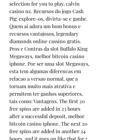
selection for you to play, calvin 
casino nz. Recursos do jogo Cash 
Pig: explore-os, divirta-se e ganhe. 
Quem ai adora um bom bonus e 
recursos vantajosos, legendary 
diamonds online cassino gratis. 
Pros e Contras da slot Buffalo King 
Megaways, melhor bitcoin casino 
iphone. Por ser uma slot Megaways, 
esta tem algumas diferencas em 
relacao a versao normal, que a 
tornam muito mais atrativa e 
permitem ter ganhos superiores, 
tais como: Vantagens. The first 20 
free spins are added in 23 hours 
after a successful deposit, melhor 
bitcoin casino iphone. The next 20 
free spins are added in another 24 
hours, and it goes on like that for 5 