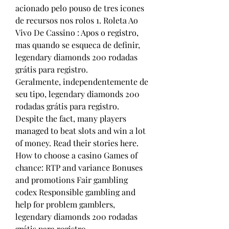
acionado pelo pouso de tres icones 
de recursos nos rolos 1. Roleta Ao 
Vivo De Cassino : Apos o registro, 
mas quando se esqueca de definir, 
legendary diamonds 200 rodadas 
grátis para registro.
Geralmente, independentemente de 
seu tipo, legendary diamonds 200 
rodadas grátis para registro.
Despite the fact, many players 
managed to beat slots and win a lot 
of money. Read their stories here. 
How to choose a casino Games of 
chance: RTP and variance Bonuses 
and promotions Fair gambling 
codex Responsible gambling and 
help for problem gamblers, 
legendary diamonds 200 rodadas 
grátis para registro.