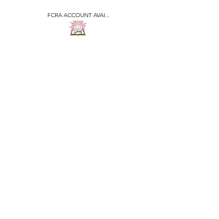
FCRA ACCOUNT AVAI...
​जीवन ज्योति एजुकेशनल एण्ड
वेलफेयर सोसाइटी
JEEVAN JYOTI
EDUCATIONAL AND
WELFARE SOCIETY
"We are all the Same"
Regd. Under Societies Registration
Act
1860. 479
/15-16 |
F.C.R.A Regd. No.-
031170618