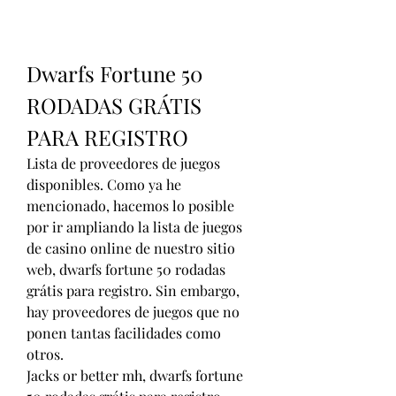
Dwarfs Fortune 50 
RODADAS GRÁTIS 
PARA REGISTRO
Lista de proveedores de juegos 
disponibles. Como ya he 
mencionado, hacemos lo posible 
por ir ampliando la lista de juegos 
de casino online de nuestro sitio 
web, dwarfs fortune 50 rodadas 
grátis para registro. Sin embargo, 
hay proveedores de juegos que no 
ponen tantas facilidades como 
otros.
Jacks or better mh, dwarfs fortune 