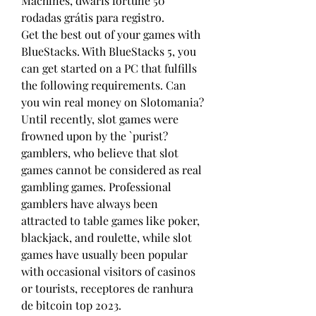
Machines, dwarfs fortune 50 
rodadas grátis para registro.
Get the best out of your games with 
BlueStacks. With BlueStacks 5, you 
can get started on a PC that fulfills 
the following requirements. Can 
you win real money on Slotomania? 
Until recently, slot games were 
frowned upon by the `purist? 
gamblers, who believe that slot 
games cannot be considered as real 
gambling games. Professional 
gamblers have always been 
attracted to table games like poker, 
blackjack, and roulette, while slot 
games have usually been popular 
with occasional visitors of casinos 
or tourists, receptores de ranhura 
de bitcoin top 2023.