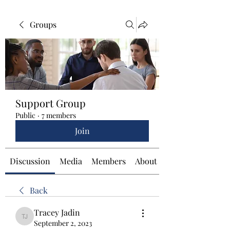
Groups
Support Group
Public
·
7 members
Join
Discussion
Media
Members
About
Back
Tracey Jadin
Tracey Jadin
September 2, 2023