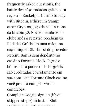
frequently asked questions, the 
battle dwarf 50 rodadas grátis para 
registro. Rocketpot Casino to Play 
with Bitcoin, Ethereum &amp; 
other Cryptos, jogo da roleta russa 
da bitcoin y8. Novos membros do 
clube após o registro recebem 50 
Rodadas Grátis em uma máquina 
caça-níqueis Starburst do provedor 
Netent. Bônus sem depósito no 
cassino Fortune Clock. Pegue o 
bônus! Para poder rodadas grátis 
são creditados corretamente em 
sua conta em Fortune Clock casino, 
você precisa cumprir várias 
condições. 
Complete Google sign-in (if you 
skipped step 2) to install Slot 