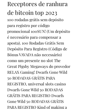
Receptores de ranhura 
de bitcoin top 2023
100 rodadas grátis sem depósito 
para registro por código 
promocional 100SUN! (Um depósito 
é necessário para compensar a 
aposta). 100 Rodadas Grátis Sem 
Depósito Para Registro (Código de 
Bônus VAVADA não necessário) 
como um presente no slot The 
Great Pigsby Megaways do provedor 
RELAX Gaming! Dwarfs Gone Wild 
50 RODADAS GRÁTIS PARA 
REGISTRO, universal slots casino 
Dwarfs Gone Wild 50 RODADAS 
GRÁTIS PARA REGISTRO Dwarfs 
Gone Wild 50 RODADAS GRÁTIS 
PARA REGISTRO Kind of making a 