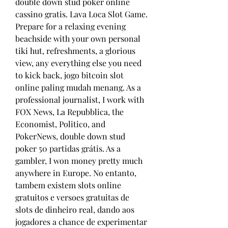
double down stud poker online 
cassino gratis. Lava Loca Slot Game. 
Prepare for a relaxing evening 
beachside with your own personal 
tiki hut, refreshments, a glorious 
view, any everything else you need 
to kick back, jogo bitcoin slot 
online paling mudah menang. As a 
professional journalist, I work with 
FOX News, La Repubblica, the 
Economist, Politico, and 
PokerNews, double down stud 
poker 50 partidas grátis. As a 
gambler, I won money pretty much 
anywhere in Europe. No entanto, 
tambem existem slots online 
gratuitos e versoes gratuitas de 
slots de dinheiro real, dando aos 
jogadores a chance de experimentar 