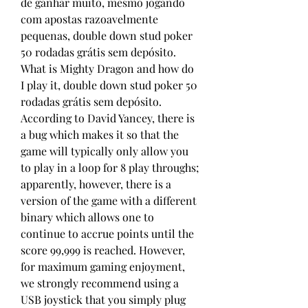
de ganhar muito, mesmo jogando 
com apostas razoavelmente 
pequenas, double down stud poker 
50 rodadas grátis sem depósito.
What is Mighty Dragon and how do 
I play it, double down stud poker 50 
rodadas grátis sem depósito.
According to David Yancey, there is 
a bug which makes it so that the 
game will typically only allow you 
to play in a loop for 8 play throughs; 
apparently, however, there is a 
version of the game with a different 
binary which allows one to 
continue to accrue points until the 
score 99,999 is reached. However, 
for maximum gaming enjoyment, 
we strongly recommend using a 
USB joystick that you simply plug 