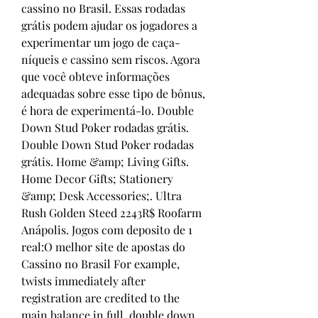
cassino no Brasil. Essas rodadas 
grátis podem ajudar os jogadores a 
experimentar um jogo de caça-
níqueis e cassino sem riscos. Agora 
que você obteve informações 
adequadas sobre esse tipo de bônus, 
é hora de experimentá-lo. Double 
Down Stud Poker rodadas grátis. 
Double Down Stud Poker rodadas 
grátis. Home &amp; Living Gifts. 
Home Decor Gifts; Stationery 
&amp; Desk Accessories;. Ultra 
Rush Golden Steed 2243R$ Roofarm 
Anápolis. Jogos com deposito de 1 
real:O melhor site de apostas do 
Cassino no Brasil For example, 
twists immediately after 
registration are credited to the 
main balance in full, double down 