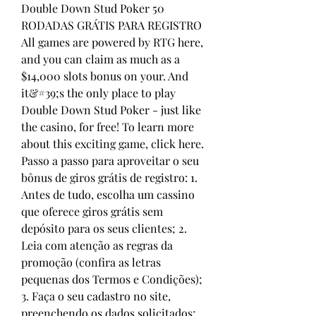
Double Down Stud Poker 50 
RODADAS GRÁTIS PARA REGISTRO 
All games are powered by RTG here, 
and you can claim as much as a 
$14,000 slots bonus on your. And 
it&#39;s the only place to play 
Double Down Stud Poker - just like 
the casino, for free! To learn more 
about this exciting game, click here. 
Passo a passo para aproveitar o seu 
bônus de giros grátis de registro: 1. 
Antes de tudo, escolha um cassino 
que oferece giros grátis sem 
depósito para os seus clientes; 2. 
Leia com atenção as regras da 
promoção (confira as letras 
pequenas dos Termos e Condições); 
3. Faça o seu cadastro no site, 
preenchendo os dados solicitados;. 