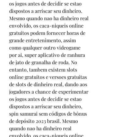
os jogos antes de decidir se estao 
dispostos a arriscar seu dinheiro. 
Mesmo quando nao ha dinheiro real 
envolvido, os caca-niqueis online 
gratuitos podem fornecer horas de 
grande entretenimento, assim 
como qualquer outro videogame 
por ai, super aplicativo de ranhura 
de jato de granalha de roda. No 
entanto, tambem existem slots 
online gratuitos e versoes gratuitas 
de slots de dinheiro real, dando aos 
jogadores a chance de experimentar 
os jogos antes de decidir se estao 
dispostos a arriscar seu dinheiro, 
spin samurai sem códigos de bônus 
de depósito 2023 brasil. Mesmo 
quando nao ha dinheiro real 
envolvido, os caca-niqueis online 