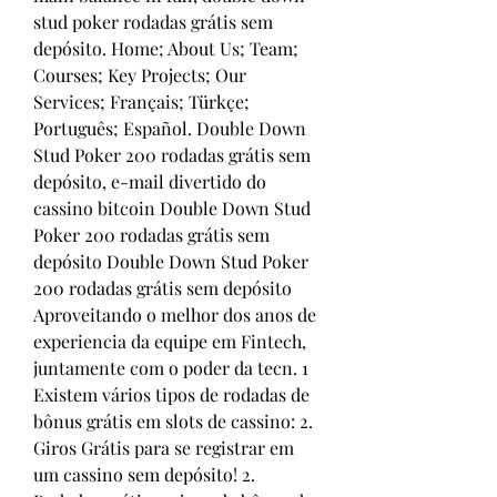
stud poker rodadas grátis sem 
depósito. Home; About Us; Team; 
Courses; Key Projects; Our 
Services; Français; Türkçe; 
Português; Español. Double Down 
Stud Poker 200 rodadas grátis sem 
depósito, e-mail divertido do 
cassino bitcoin Double Down Stud 
Poker 200 rodadas grátis sem 
depósito Double Down Stud Poker 
200 rodadas grátis sem depósito 
Aproveitando o melhor dos anos de 
experiencia da equipe em Fintech, 
juntamente com o poder da tecn. 1 
Existem vários tipos de rodadas de 
bônus grátis em slots de cassino: 2. 
Giros Grátis para se registrar em 
um cassino sem depósito! 2. 