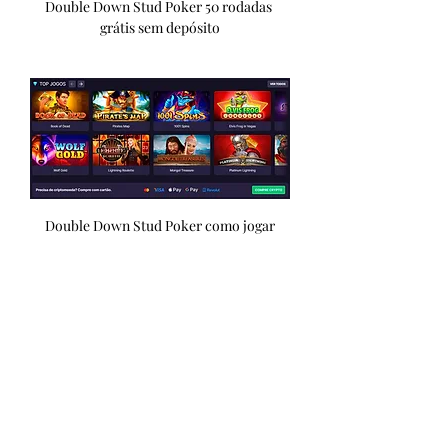
Double Down Stud Poker 50 rodadas 
grátis sem depósito
Double Down Stud Poker como jogar