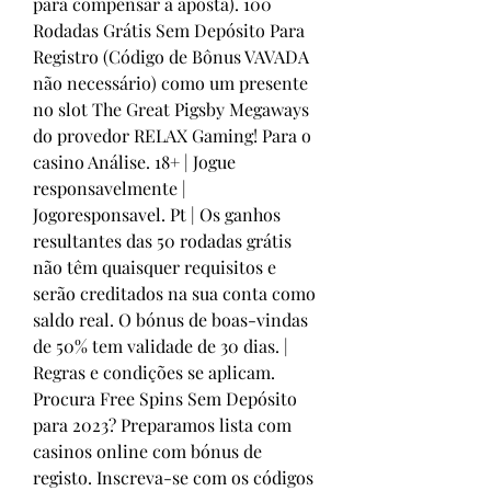
para compensar a aposta). 100 
Rodadas Grátis Sem Depósito Para 
Registro (Código de Bônus VAVADA 
não necessário) como um presente 
no slot The Great Pigsby Megaways 
do provedor RELAX Gaming! Para o 
casino Análise. 18+ | Jogue 
responsavelmente | 
Jogoresponsavel. Pt | Os ganhos 
resultantes das 50 rodadas grátis 
não têm quaisquer requisitos e 
serão creditados na sua conta como 
saldo real. O bónus de boas-vindas 
de 50% tem validade de 30 dias. | 
Regras e condições se aplicam. 
Procura Free Spins Sem Depósito 
para 2023? Preparamos lista com 
casinos online com bónus de 
registo. Inscreva-se com os códigos 