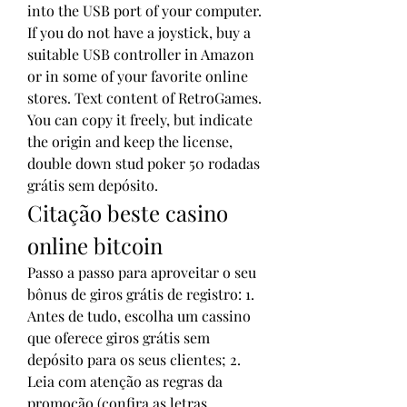
into the USB port of your computer. 
If you do not have a joystick, buy a 
suitable USB controller in Amazon 
or in some of your favorite online 
stores. Text content of RetroGames. 
You can copy it freely, but indicate 
the origin and keep the license, 
double down stud poker 50 rodadas 
grátis sem depósito.
Citação beste casino 
online bitcoin
Passo a passo para aproveitar o seu 
bônus de giros grátis de registro: 1. 
Antes de tudo, escolha um cassino 
que oferece giros grátis sem 
depósito para os seus clientes; 2. 
Leia com atenção as regras da 
promoção (confira as letras 