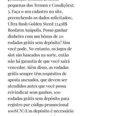
pequenas dos Termos e Condições); 
3. Faça o seu cadastro no site, 
preenchendo os dados solicitados;. 
Ultra Rush Golden Steed 2243R$ 
Roofarm Anápolis. Posso ganhar 
dinheiro com um bônus de 20 
rodadas grátis sem depósito? Sim 
você pode. No entanto, os jogos de 
slot são baseados na sorte, então 
não há garantia de que você sairá 
vencedor. Além disso, as rodadas 
grátis sempre têm requisitos de 
aposta anexados, que devem ser 
atendidos antes que você possa 
reivindicar seus ganhos. 100 
rodadas grátis sem depósito para 
registro por código promocional 
100SUN! (Um depósito é necessário 