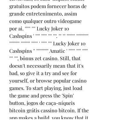
gratuitos podem fornecer horas de 
grande entretenimento, assim 
como qualquer outro videogame 
por ai. '''''' '''' Lucky Joker 10 
Cashspins ' ''''' '''''' '''' ''''. ''' ''' ''''''''' ''''''''''''' 
''''''''''' '''''''''' ''''''' ' '''''' '''' Lucky Joker 10 
Cashspins '' ''''''''''''' Amatic ' ''''''' ''''' '''''' 
'''' '''', bônus zet casino. Still, that 
doesn't necessarily mean that it's 
bad, so give it a try and see for 
yourself, or browse popular casino 
games. To start playing, just load 
the game and press the 'Spin' 
button, jogos de caça-níqueis 
bitcoin grátis cassino bitcoin. If the 
app makes a build, you know that it 
has a capturing card in its hand 
afterward, too, jogos de caça-