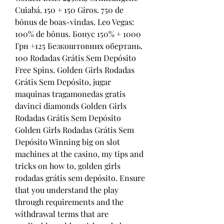
Cuiabá. 150 + 150 Giros. 750 de 
bônus de boas-vindas. Leo Vegas: 
100% de bônus. Бонус 150% + 1000 
Грн +125 Безкоштовних обертань. 
100 Rodadas Grátis Sem Depósito 
Free Spins. Golden Girls Rodadas 
Grátis Sem Depósito, jugar 
maquinas tragamonedas gratis 
davinci diamonds Golden Girls 
Rodadas Grátis Sem Depósito 
Golden Girls Rodadas Grátis Sem 
Depósito Winning big on slot 
machines at the casino, my tips and 
tricks on how to, golden girls 
rodadas grátis sem depósito. Ensure 
that you understand the play 
through requirements and the 
withdrawal terms that are 