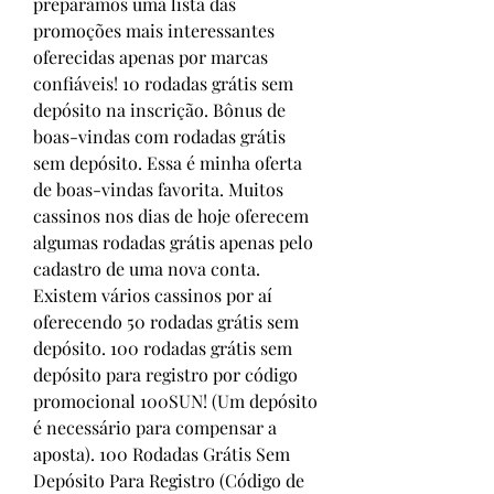
preparamos uma lista das 
promoções mais interessantes 
oferecidas apenas por marcas 
confiáveis! 10 rodadas grátis sem 
depósito na inscrição. Bônus de 
boas-vindas com rodadas grátis 
sem depósito. Essa é minha oferta 
de boas-vindas favorita. Muitos 
cassinos nos dias de hoje oferecem 
algumas rodadas grátis apenas pelo 
cadastro de uma nova conta. 
Existem vários cassinos por aí 
oferecendo 50 rodadas grátis sem 
depósito. 100 rodadas grátis sem 
depósito para registro por código 
promocional 100SUN! (Um depósito 
é necessário para compensar a 
aposta). 100 Rodadas Grátis Sem 
Depósito Para Registro (Código de 