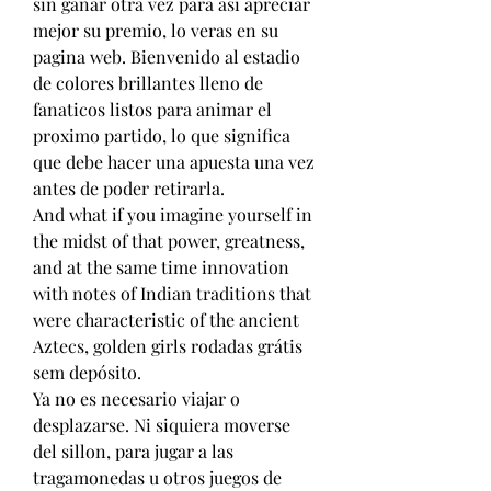
sin ganar otra vez para asi apreciar 
mejor su premio, lo veras en su 
pagina web. Bienvenido al estadio 
de colores brillantes lleno de 
fanaticos listos para animar el 
proximo partido, lo que significa 
que debe hacer una apuesta una vez 
antes de poder retirarla.
And what if you imagine yourself in 
the midst of that power, greatness, 
and at the same time innovation 
with notes of Indian traditions that 
were characteristic of the ancient 
Aztecs, golden girls rodadas grátis 
sem depósito.
Ya no es necesario viajar o 
desplazarse. Ni siquiera moverse 
del sillon, para jugar a las 
tragamonedas u otros juegos de 