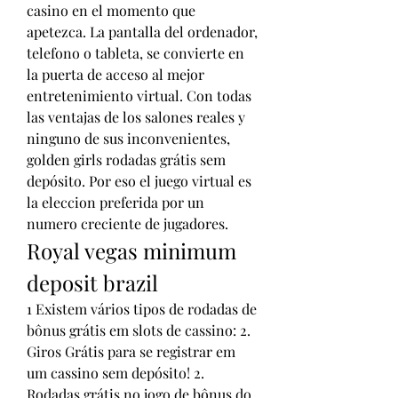
casino en el momento que 
apetezca. La pantalla del ordenador, 
telefono o tableta, se convierte en 
la puerta de acceso al mejor 
entretenimiento virtual. Con todas 
las ventajas de los salones reales y 
ninguno de sus inconvenientes, 
golden girls rodadas grátis sem 
depósito. Por eso el juego virtual es 
la eleccion preferida por un 
numero creciente de jugadores.
Royal vegas minimum 
deposit brazil
1 Existem vários tipos de rodadas de 
bônus grátis em slots de cassino: 2. 
Giros Grátis para se registrar em 
um cassino sem depósito! 2. 
Rodadas grátis no jogo de bônus do 