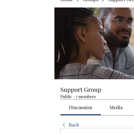
Support Group
Public
·
7 members
Discussion
Media
Back