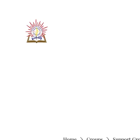
​जीवन ज्योति एजुकेशनल एण्ड वेलफे
JEEVAN JYOTI EDUCATIO
"We are all the Same"
Regd. Under Societies Registration A
Home
About
Contact
More
Home
Groups
Support Gr