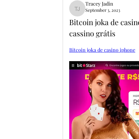
Tracey Jadin
September 3, 2023
Tracey Jadin
Bitcoin joka de casi
cassino grátis
Bitcoin joka de casino iphone