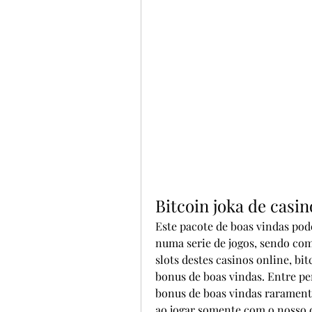
Bitcoin joka de casi
Este pacote de boas vindas pode
numa serie de jogos, sendo com
slots destes casinos online, bi
bonus de boas vindas. Entre per
bonus de boas vindas rarament
ao jogar somente com o nosso 