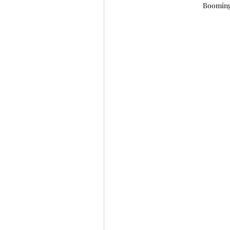
Booming 