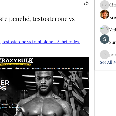
Cir
Cira Vo
ste penché, testosterone vs 
Kri
Ved
, testosterone vs trenbolone - Acheter des 
Sur
pri
pricemi
See All 