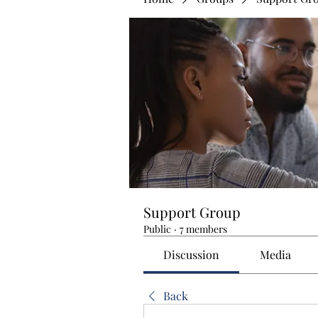
Support Group
Public
·
7 members
Discussion
Media
Back