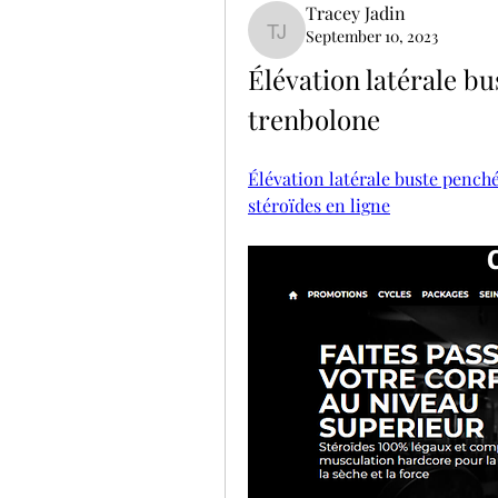
Tracey Jadin
September 10, 2023
Tracey Jadin
Élévation latérale bu
trenbolone
Élévation latérale buste penché
stéroïdes en ligne