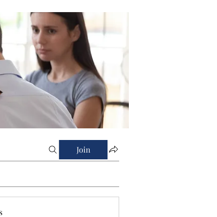
Join
s