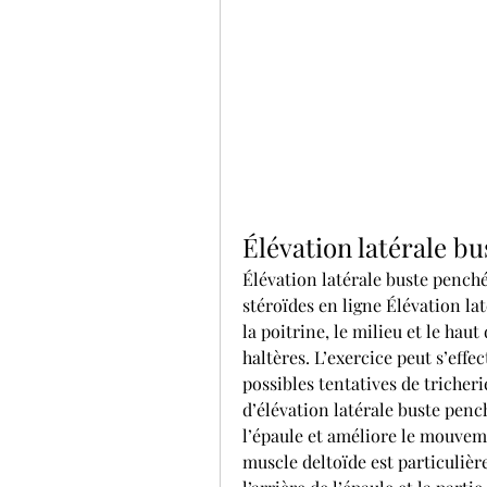
Élévation latérale b
Élévation latérale buste penché
stéroïdes en ligne Élévation lat
la poitrine, le milieu et le haut
haltères. L’exercice peut s’effec
possibles tentatives de tricher
d’élévation latérale buste pench
l’épaule et améliore le mouvemen
muscle deltoïde est particuliè