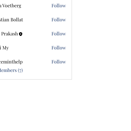
a Voetberg
Follow
etberg
stian Bollat
Follow
 Prakash
Follow
i My
Follow
ceminthelp
Follow
nthelp
Members (7)