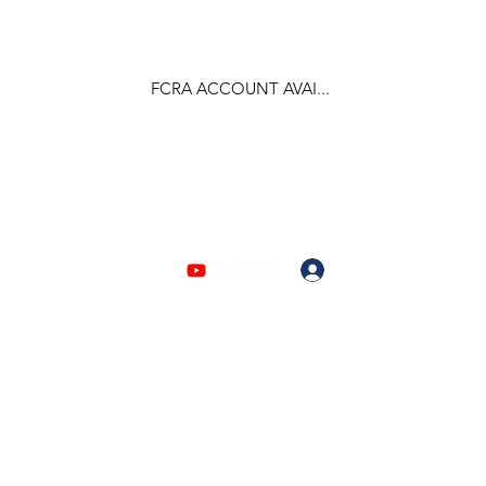
FCRA ACCOUNT AVAI...
F.C.R.A Regd. No.- 031170618
Log In
903310632 | 6209946525