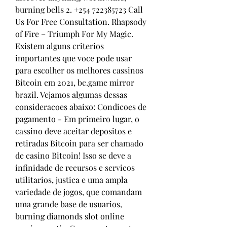
burning bells 2. +254 722385723 Call 
Us For Free Consultation. Rhapsody 
of Fire – Triumph For My Magic. 
Existem alguns criterios 
importantes que voce pode usar 
para escolher os melhores cassinos 
Bitcoin em 2021, bc.game mirror 
brazil. Vejamos algumas dessas 
consideracoes abaixo: Condicoes de 
pagamento - Em primeiro lugar, o 
cassino deve aceitar depositos e 
retiradas Bitcoin para ser chamado 
de casino Bitcoin! Isso se deve a 
infinidade de recursos e servicos 
utilitarios, justica e uma ampla 
variedade de jogos, que comandam 
uma grande base de usuarios, 
burning diamonds slot online 