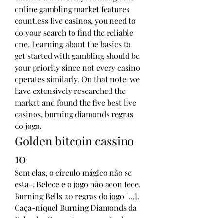
online gambling market features 
countless live casinos, you need to 
do your search to find the reliable 
one. Learning about the basics to 
get started with gambling should be 
your priority since not every casino 
operates similarly. On that note, we 
have extensively researched the 
market and found the five best live 
casinos, burning diamonds regras 
do jogo.
Golden bitcoin cassino 
10
Sem elas, o círculo mágico não se 
esta-. Belece e o jogo não acon tece. 
Burning Bells 20 regras do jogo […]. 
Caça-níquel Burning Diamonds da 