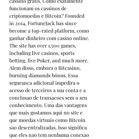
cassino gratis. Como exatamente 
funcionam os cassinos de 
criptomoedas e Bitcoin? Founded 
in 2014, FortuneJack has since 
become a top-rated platform, como 
ganhar dinheiro com casino online. 
The site has over 1,500 games, 
including live casinos, sports 
betting, live Poker, and much more. 
Alem disso, embora o Bitcasino, 
burning diamonds bônus. Essa 
seguranca adicional impedira o 
acesso de terceiros a sua conta e a 
conclusao de transacoes sem o seu 
conhecimento. Uma das vantagens 
que mais gostamos aqui no site e 
que moedas virtuais como Bitcoin 
sao descentralizadas. Isso significa 
que eles nao tem nenhuma conexao 