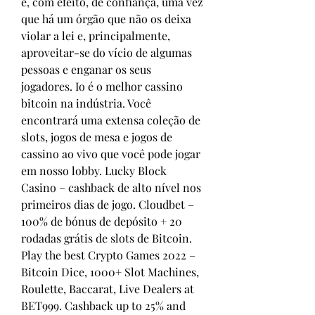
é, com efeito, de confiança, uma vez 
que há um órgão que não os deixa 
violar a lei e, principalmente, 
aproveitar-se do vício de algumas 
pessoas e enganar os seus 
jogadores. Io é o melhor cassino 
bitcoin na indústria. Você 
encontrará uma extensa coleção de 
slots, jogos de mesa e jogos de 
cassino ao vivo que você pode jogar 
em nosso lobby. Lucky Block 
Casino – cashback de alto nível nos 
primeiros dias de jogo. Cloudbet –
100% de bónus de depósito + 20 
rodadas grátis de slots de Bitcoin. 
Play the best Crypto Games 2022 – 
Bitcoin Dice, 1000+ Slot Machines, 
Roulette, Baccarat, Live Dealers at 
BET999. ️Cashback up to 25% and 