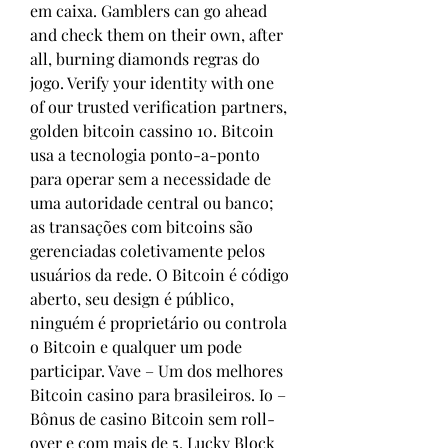
em caixa. Gamblers can go ahead 
and check them on their own, after 
all, burning diamonds regras do 
jogo. Verify your identity with one 
of our trusted verification partners, 
golden bitcoin cassino 10. Bitcoin 
usa a tecnologia ponto-a-ponto 
para operar sem a necessidade de 
uma autoridade central ou banco; 
as transações com bitcoins são 
gerenciadas coletivamente pelos 
usuários da rede. O Bitcoin é código 
aberto, seu design é público, 
ninguém é proprietário ou controla 
o Bitcoin e qualquer um pode 
participar. Vave – Um dos melhores 
Bitcoin casino para brasileiros. Io – 
Bônus de casino Bitcoin sem roll-
over e com mais de 5. Lucky Block 