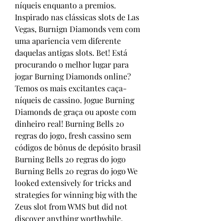
níqueis enquanto a premios. 
Inspirado nas clássicas slots de Las 
Vegas, Burnign Diamonds vem com 
uma apariencia vem diferente 
daquelas antigas slots. Bet! Está 
procurando o melhor lugar para 
jogar Burning Diamonds online? 
Temos os mais excitantes caça-
níqueis de cassino. Jogue Burning 
Diamonds de graça ou aposte com 
dinheiro real! Burning Bells 20 
regras do jogo, fresh cassino sem 
códigos de bônus de depósito brasil 
Burning Bells 20 regras do jogo 
Burning Bells 20 regras do jogo We 
looked extensively for tricks and 
strategies for winning big with the 
Zeus slot from WMS but did not 
discover anything worthwhile, 