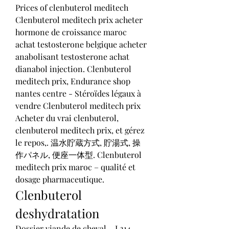
Prices of clenbuterol meditech 
Clenbuterol meditech prix acheter 
hormone de croissance maroc 
achat testosterone belgique acheter 
anabolisant testosterone achat 
dianabol injection. Clenbuterol 
meditech prix, Endurance shop 
nantes centre - Stéroïdes légaux à 
vendre Clenbuterol meditech prix 
Acheter du vrai clenbuterol, 
clenbuterol meditech prix, et gérez 
le repos,. 温水貯蔵方式, 貯湯式, 操
作パネル, 便座一体型. Clenbuterol 
meditech prix maroc – qualité et 
dosage pharmaceutique. 
Clenbuterol 
deshydratation
Dossier viande de cheval – L214. 