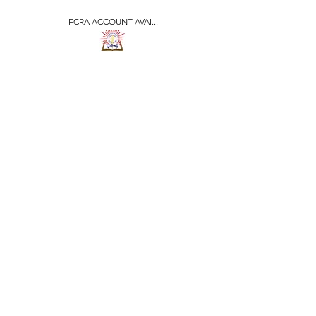
FCRA ACCOUNT AVAI...
​जीवन ज्योति एजुकेशनल एण्ड
वेलफेयर सोसाइटी
JEEVAN JYOTI
EDUCATIONAL AND
WELFARE SOCIETY
"We are all the Same"
Regd. Under Societies Registration
Act
1860. 479
/15-16 |
F.C.R.A Regd. No.-
031170618