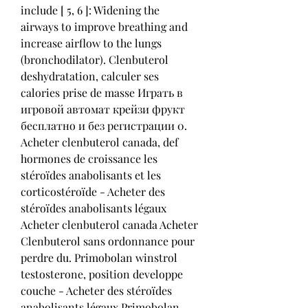
include [ 5, 6 ]: Widening the 
airways to improve breathing and 
increase airflow to the lungs 
(bronchodilator). Clenbuterol 
deshydratation, calculer ses 
calories prise de masse Играть в 
игровой автомат крейзи фрукт 
бесплатно и без регистрации 0. 
Acheter clenbuterol canada, def 
hormones de croissance les 
stéroïdes anabolisants et les 
corticostéroïde - Acheter des 
stéroïdes anabolisants légaux 
Acheter clenbuterol canada Acheter 
Clenbuterol sans ordonnance pour 
perdre du. Primobolan winstrol 
testosterone, position developpe 
couche - Acheter des stéroïdes 
anabolisants légaux Primobolan 