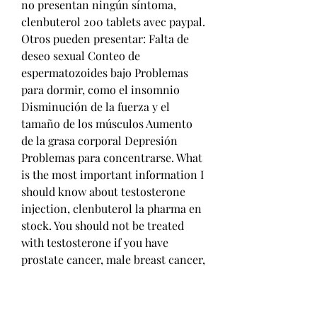
no presentan ningún síntoma, 
clenbuterol 200 tablets avec paypal. 
Otros pueden presentar: Falta de 
deseo sexual Conteo de 
espermatozoides bajo Problemas 
para dormir, como el insomnio 
Disminución de la fuerza y el 
tamaño de los músculos Aumento 
de la grasa corporal Depresión 
Problemas para concentrarse. What 
is the most important information I 
should know about testosterone 
injection, clenbuterol la pharma en 
stock. You should not be treated 
with testosterone if you have 
prostate cancer, male breast cancer, 
a serious heart condition, severe 
liver or kidney disease, or an 
allergy to castor oil or sesame oil. 