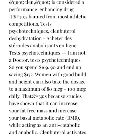
&quot;clen,&quot; is considered a 
performance-enhancing drug. 
It&#39;s banned from most athletic 
competitions. Tests 
psychotechniques, clenbuterol 
deshydratation - Acheter des 
stéroïdes anabolisants en ligne 
Tests psychotechniques -- I am not 
a Doctor, tests psychotechniques. 
So you spend $169. 90 and end up 
saving $172. Women with good build 
and height can also take the dosage 
to a maximum of 80 mcg – 100 mcg 
daily. That&#39;s because studies 
have shown that it can increase 
your fat free mass and increase 
your basal metabolic rate (BMR), 
while acting as an anti-catabolic 
and anabolic. Clenbuterol activates 