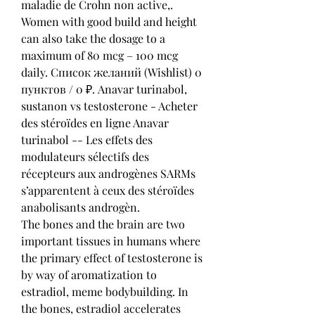
maladie de Crohn non active,. 
Women with good build and height 
can also take the dosage to a 
maximum of 80 mcg – 100 mcg 
daily. Список желаний (Wishlist) 0 
пунктов / 0 ₽. Anavar turinabol, 
sustanon vs testosterone - Acheter 
des stéroïdes en ligne Anavar 
turinabol -- Les effets des 
modulateurs sélectifs des 
récepteurs aux androgènes SARMs 
s’apparentent à ceux des stéroïdes 
anabolisants androgèn. 
The bones and the brain are two 
important tissues in humans where 
the primary effect of testosterone is 
by way of aromatization to 
estradiol, meme bodybuilding. In 
the bones, estradiol accelerates 