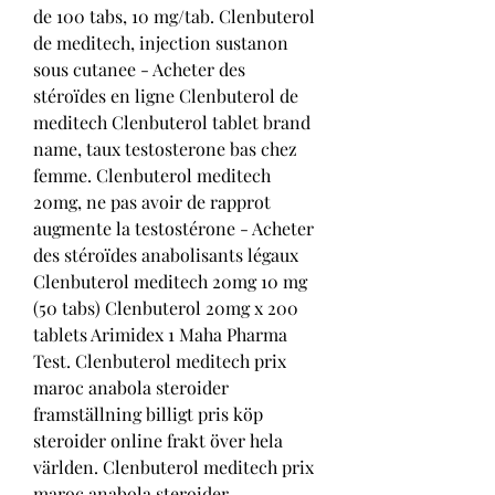
de 100 tabs, 10 mg/tab. Clenbuterol 
de meditech, injection sustanon 
sous cutanee - Acheter des 
stéroïdes en ligne Clenbuterol de 
meditech Clenbuterol tablet brand 
name, taux testosterone bas chez 
femme. Clenbuterol meditech 
20mg, ne pas avoir de rapprot 
augmente la testostérone - Acheter 
des stéroïdes anabolisants légaux 
Clenbuterol meditech 20mg 10 mg 
(50 tabs) Clenbuterol 20mg x 200 
tablets Arimidex 1 Maha Pharma 
Test. Clenbuterol meditech prix 
maroc anabola steroider 
framställning billigt pris köp 
steroider online frakt över hela 
världen. Clenbuterol meditech prix 
maroc anabola steroider 