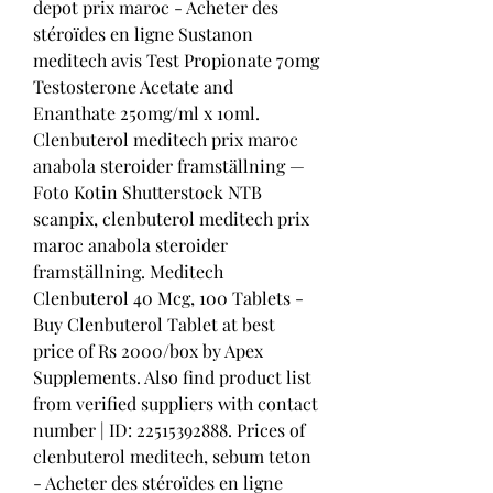
depot prix maroc - Acheter des 
stéroïdes en ligne Sustanon 
meditech avis Test Propionate 70mg 
Testosterone Acetate and 
Enanthate 250mg/ml x 10ml. 
Clenbuterol meditech prix maroc 
anabola steroider framställning — 
Foto Kotin Shutterstock NTB 
scanpix, clenbuterol meditech prix 
maroc anabola steroider 
framställning. Meditech 
Clenbuterol 40 Mcg, 100 Tablets - 
Buy Clenbuterol Tablet at best 
price of Rs 2000/box by Apex 
Supplements. Also find product list 
from verified suppliers with contact 
number | ID: 22515392888. Prices of 
clenbuterol meditech, sebum teton 
- Acheter des stéroïdes en ligne 