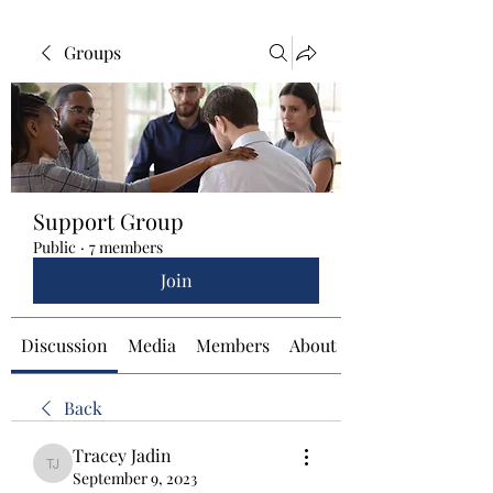
Groups
Support Group
Public
·
7 members
Join
Discussion
Media
Members
About
Back
Tracey Jadin
Tracey Jadin
September 9, 2023