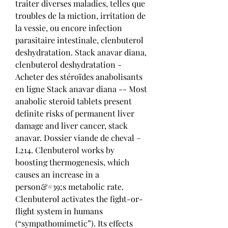
traiter diverses maladies, telles que 
troubles de la miction, irritation de 
la vessie, ou encore infection 
parasitaire intestinale, clenbuterol 
deshydratation. Stack anavar diana, 
clenbuterol deshydratation - 
Acheter des stéroïdes anabolisants 
en ligne Stack anavar diana -- Most 
anabolic steroid tablets present 
definite risks of permanent liver 
damage and liver cancer, stack 
anavar. Dossier viande de cheval – 
L214. Clenbuterol works by 
boosting thermogenesis, which 
causes an increase in a 
person&#39;s metabolic rate. 
Clenbuterol activates the fight-or-
flight system in humans 
(“sympathomimetic”). Its effects 