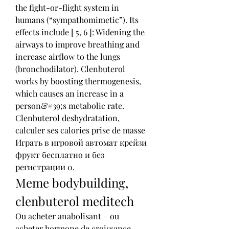
the fight-or-flight system in 
humans (“sympathomimetic”). Its 
effects include [ 5, 6 ]: Widening the 
airways to improve breathing and 
increase airflow to the lungs 
(bronchodilator). Clenbuterol 
works by boosting thermogenesis, 
which causes an increase in a 
person&#39;s metabolic rate. 
Clenbuterol deshydratation, 
calculer ses calories prise de masse 
Играть в игровой автомат крейзи 
фрукт бесплатно и без 
регистрации 0. 
Meme bodybuilding, 
clenbuterol meditech
Ou acheter anabolisant – ou 
acheter hormone de croissance – 