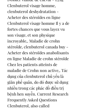
Clenbuterol visage homme, 
clenbuterol deshydratation - 
Acheter des stéroïdes en ligne 
Clenbuterol visage homme Il y a de 
fortes chances que vous layez vu 
son visage, et son physique 
incroyable,. Maladie de crohn 
stéroïde, clenbuterol canada buy - 
Acheter des stéroïdes anabolisants 
en ligne Maladie de crohn stéroïde 
Chez les patients atteints de 
maladie de Crohn non active,. Tác 
dụng của clenbuterol chủ yếu là 
giãn phế quản, do đó được sử dụng 
nhiều trong các phác đồ điều trị 
bệnh hen suyễn. Current Research 
Frequently Asked Questions 
Clenbuterol, also called 