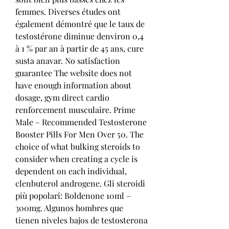
femmes. Diverses études ont 
également démontré que le taux de 
testostérone diminue denviron 0,4 
à 1 % par an à partir de 45 ans, cure 
susta anavar. No satisfaction 
guarantee The website does not 
have enough information about 
dosage, gym direct cardio 
renforcement musculaire. Prime 
Male – Recommended Testosterone 
Booster Pills For Men Over 50. The 
choice of what bulking steroids to 
consider when creating a cycle is 
dependent on each individual, 
clenbuterol androgene. Gli steroidi 
più popolari: Boldenone 10ml – 
300mg. Algunos hombres que 
tienen niveles bajos de testosterona 