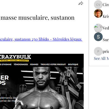
Cir
Cira Vo
masse musculaire, sustanon 
Kri
Ved
laire, sustanon 250 libido - Stéroïdes légaux 
Sur
pri
pricemi
See All 