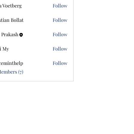
a Voetberg
Follow
etberg
stian Bollat
Follow
 Prakash
Follow
i My
Follow
ceminthelp
Follow
nthelp
Members (7)