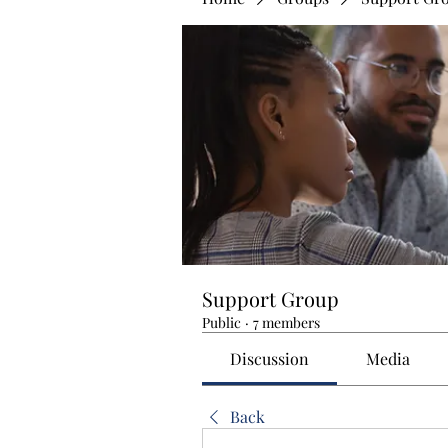
Support Group
Public
·
7 members
Discussion
Media
Back