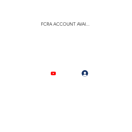
FCRA ACCOUNT AVAI...
F.C.R.A Regd. No.- 031170618
Log In
903310632 | 6209946525