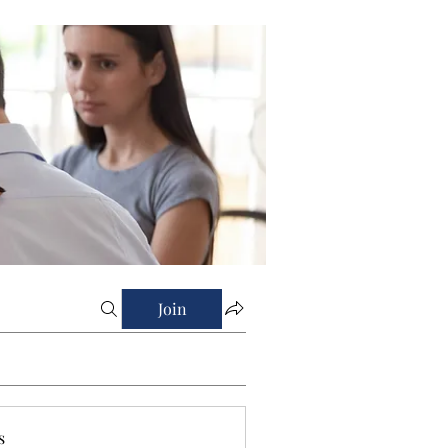
Join
s