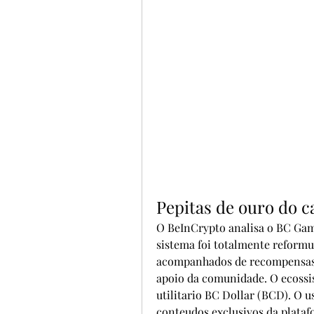
Pepitas de ouro do c
O BeInCrypto analisa o BC Game
sistema foi totalmente reformu
acompanhados de recompensas in
apoio da comunidade. O ecossi
utilitario BC Dollar (BCD). O u
conteudos exclusivos da plataf