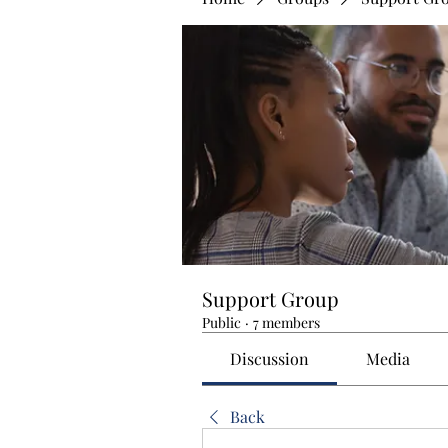
Support Group
Public
·
7 members
Discussion
Media
Back