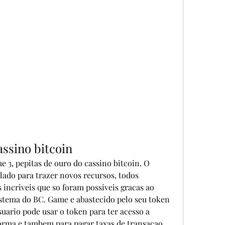
assino bitcoin
 3, pepitas de ouro do cassino bitcoin. O 
lado para trazer novos recursos, todos 
criveis que so foram possiveis gracas ao 
stema do BC. Game e abastecido pelo seu token 
suario pode usar o token para ter acesso a 
orma e tambem para pagar taxas de transacao.