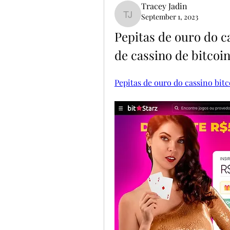
Tracey Jadin
September 1, 2023
Tracey Jadin
Pepitas de ouro do ca
de cassino de bitcoi
Pepitas de ouro do cassino bit