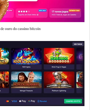
 de ouro do cassino bitcoin