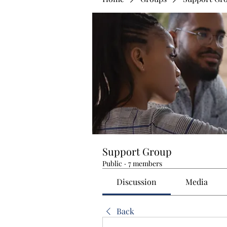
Support Group
Public
·
7 members
Discussion
Media
Back