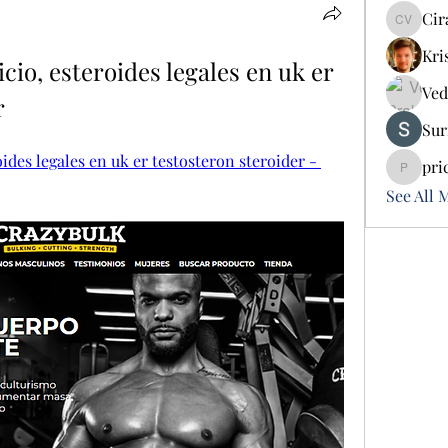
Cir
Cira Vo
Kri
cio, esteroides legales en uk er 
Ved
r
Sur
oides legales en uk er testosteron steroider - 
pri
pricemi
See All 