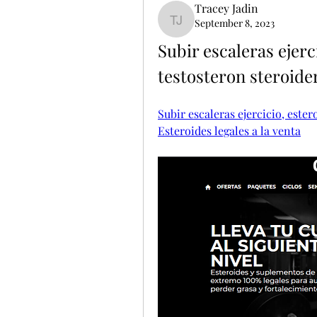
Tracey Jadin
September 8, 2023
Tracey Jadin
Subir escaleras ejerci
testosteron steroide
Subir escaleras ejercicio, ester
Esteroides legales a la venta