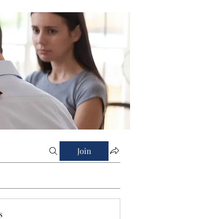
Join
s