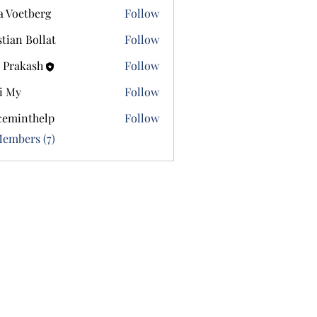
a Voetberg
Follow
etberg
stian Bollat
Follow
 Prakash
Follow
i My
Follow
ceminthelp
Follow
nthelp
Members (7)