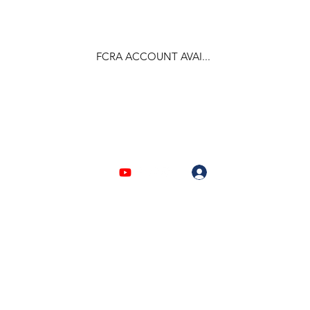
FCRA ACCOUNT AVAI...
F.C.R.A Regd. No.- 031170618
Log In
903310632 | 6209946525