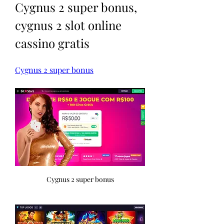
Cygnus 2 super bonus, 
cygnus 2 slot online 
cassino gratis
Cygnus 2 super bonus
Cygnus 2 super bonus