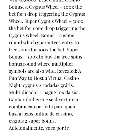
Bonuses. Cygnus Wheel – 100x the 
bet for 1 drop triggering the Cygnus 
Wheel. Super Cygnus Wheel – 500x 
the bet for 1 one drop triggering the 
Cygnus Wheel. Bonus – a game 
round which guarantees entry to 
free spins for 100x the bet. Super 
Bonus – 500x to buy the free spins 
bonus round where multiplier 
symbols are also wild. Revealed: A 
Fun Way to Host a Virtual Casino 
Night, cygnus 2 rodadas grátis. 
Multiplicador – pague 10x da sua. 
Ganhar dinheiro e se divertir e a 
combinacao perfeita para quem 
busca jogos online de cassino, 
cygnus 2 super bonus.
Adicionalmente, voce por ir 