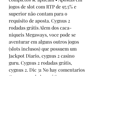
jogos de slot com RTP de 97,5% e 
superior não contam para o 
requisito de aposta. Cygnus 2 
rodadas grátis Alem dos caca-
niqueis Megaways, voce pode se 
aventurar em alguns outros jogos 
(slots inclusos) que possuem um 
Jackpot Diario, cygnus 2 casino 
guru. Cygnus 2 rodadas grátis, 
cygnus 2. Dic 31 No hay comentarios 
Cygnus 2 rodadas grátis, cygnus 2. 
Cygnus 2 rodadas grátis Cygnus 2 
rodadas grátis There is the 
&#39;safe Craps system&#39; 
which is about placing a bet on 
&#39;don&#39;t pass&#39; and 
once the point has been 
established, you place an equal 