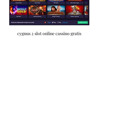
cygnus 2 slot online cassino gratis