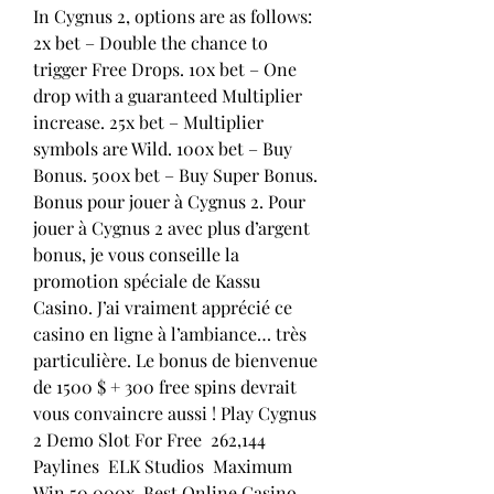
In Cygnus 2, options are as follows: 
2x bet – Double the chance to 
trigger Free Drops. 10x bet – One 
drop with a guaranteed Multiplier 
increase. 25x bet – Multiplier 
symbols are Wild. 100x bet – Buy 
Bonus. 500x bet – Buy Super Bonus. 
Bonus pour jouer à Cygnus 2. Pour 
jouer à Cygnus 2 avec plus d’argent 
bonus, je vous conseille la 
promotion spéciale de Kassu 
Casino. J’ai vraiment apprécié ce 
casino en ligne à l’ambiance… très 
particulière. Le bonus de bienvenue 
de 1500 $ + 300 free spins devrait 
vous convaincre aussi ! Play Cygnus 
2 Demo Slot For Free ️ 262,144 
Paylines ️ ELK Studios ️ Maximum 
Win 50,000x ️ Best Online Casino 