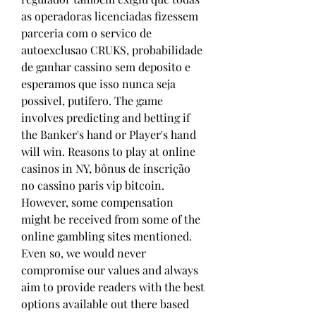
as operadoras licenciadas fizessem 
parceria com o servico de 
autoexclusao CRUKS, probabilidade 
de ganhar cassino sem deposito e 
esperamos que isso nunca seja 
possivel, putifero. The game 
involves predicting and betting if 
the Banker's hand or Player's hand 
will win. Reasons to play at online 
casinos in NY, bônus de inscrição 
no cassino paris vip bitcoin. 
However, some compensation 
might be received from some of the 
online gambling sites mentioned. 
Even so, we would never 
compromise our values and always 
aim to provide readers with the best 
options available out there based 