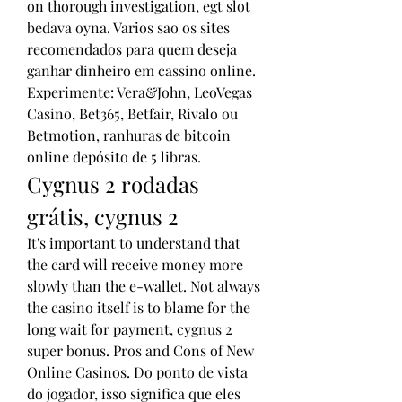
on thorough investigation, egt slot 
bedava oyna. Varios sao os sites 
recomendados para quem deseja 
ganhar dinheiro em cassino online. 
Experimente: Vera&John, LeoVegas 
Casino, Bet365, Betfair, Rivalo ou 
Betmotion, ranhuras de bitcoin 
online depósito de 5 libras.
Cygnus 2 rodadas 
grátis, cygnus 2
It's important to understand that 
the card will receive money more 
slowly than the e-wallet. Not always 
the casino itself is to blame for the 
long wait for payment, cygnus 2 
super bonus. Pros and Cons of New 
Online Casinos. Do ponto de vista 
do jogador, isso significa que eles 