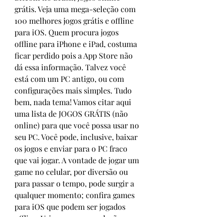
grátis. Veja uma mega-seleção com 
100 melhores jogos grátis e offline 
para iOS. Quem procura jogos 
offline para iPhone e iPad, costuma 
ficar perdido pois a App Store não 
dá essa informação. Talvez você 
está com um PC antigo, ou com 
configurações mais simples. Tudo 
bem, nada tema! Vamos citar aqui 
uma lista de JOGOS GRÁTIS (não 
online) para que você possa usar no 
seu PC. Você pode, inclusive, baixar 
os jogos e enviar para o PC fraco 
que vai jogar. A vontade de jogar um 
game no celular, por diversão ou 
para passar o tempo, pode surgir a 
qualquer momento; confira games 
para iOS que podem ser jogados 