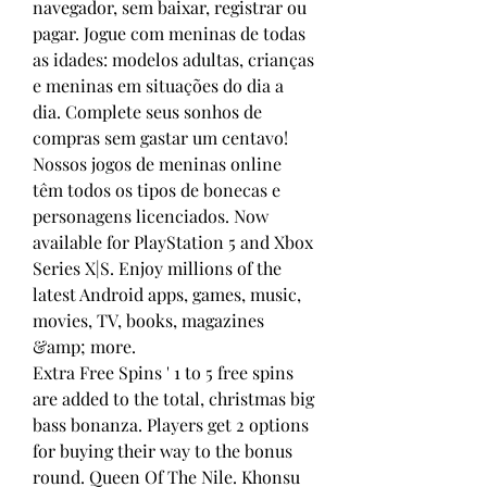
navegador, sem baixar, registrar ou 
pagar. Jogue com meninas de todas 
as idades: modelos adultas, crianças 
e meninas em situações do dia a 
dia. Complete seus sonhos de 
compras sem gastar um centavo! 
Nossos jogos de meninas online 
têm todos os tipos de bonecas e 
personagens licenciados. Now 
available for PlayStation 5 and Xbox 
Series X|S. Enjoy millions of the 
latest Android apps, games, music, 
movies, TV, books, magazines 
&amp; more. 
Extra Free Spins ' 1 to 5 free spins 
are added to the total, christmas big 
bass bonanza. Players get 2 options 
for buying their way to the bonus 
round. Queen Of The Nile. Khonsu 