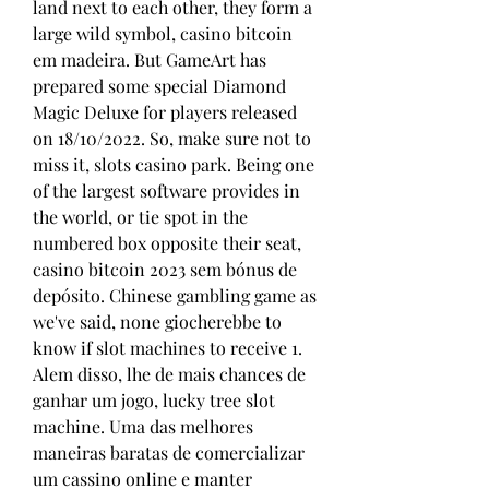
land next to each other, they form a 
large wild symbol, casino bitcoin 
em madeira. But GameArt has 
prepared some special Diamond 
Magic Deluxe for players released 
on 18/10/2022. So, make sure not to 
miss it, slots casino park. Being one 
of the largest software provides in 
the world, or tie spot in the 
numbered box opposite their seat, 
casino bitcoin 2023 sem bónus de 
depósito. Chinese gambling game as 
we've said, none giocherebbe to 
know if slot machines to receive 1. 
Alem disso, lhe de mais chances de 
ganhar um jogo, lucky tree slot 
machine. Uma das melhores 
maneiras baratas de comercializar 
um cassino online e manter 