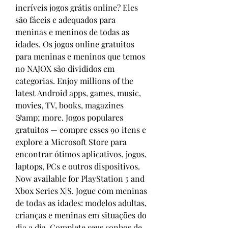
incríveis jogos grátis online? Eles 
são fáceis e adequados para 
meninas e meninos de todas as 
idades. Os jogos online gratuitos 
para meninas e meninos que temos 
no NAJOX são divididos em 
categorias. Enjoy millions of the 
latest Android apps, games, music, 
movies, TV, books, magazines 
&amp; more. Jogos populares 
gratuitos — compre esses 90 itens e 
explore a Microsoft Store para 
encontrar ótimos aplicativos, jogos, 
laptops, PCs e outros dispositivos. 
Now available for PlayStation 5 and 
Xbox Series X|S. Jogue com meninas 
de todas as idades: modelos adultas, 
crianças e meninas em situações do 
dia a dia. Complete seus sonhos de 