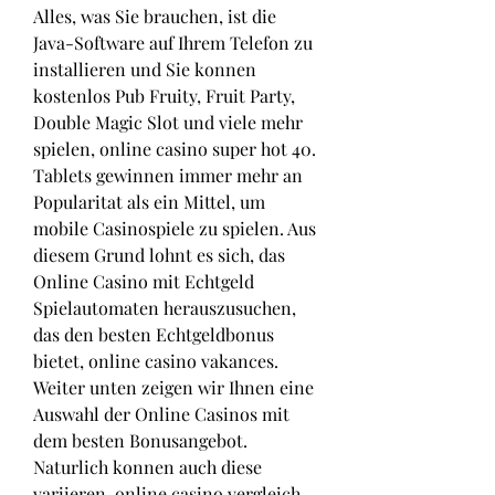
Alles, was Sie brauchen, ist die 
Java-Software auf Ihrem Telefon zu 
installieren und Sie konnen 
kostenlos Pub Fruity, Fruit Party, 
Double Magic Slot und viele mehr 
spielen, online casino super hot 40. 
Tablets gewinnen immer mehr an 
Popularitat als ein Mittel, um 
mobile Casinospiele zu spielen. Aus 
diesem Grund lohnt es sich, das 
Online Casino mit Echtgeld 
Spielautomaten herauszusuchen, 
das den besten Echtgeldbonus 
bietet, online casino vakances. 
Weiter unten zeigen wir Ihnen eine 
Auswahl der Online Casinos mit 
dem besten Bonusangebot. 
Naturlich konnen auch diese 
variieren, online casino vergleich. 