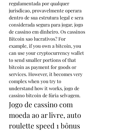
regulamentada por qualquer 
jurisdicao, provavelmente operara 
dentro de sua estrutura legal e sera 
considerada segura para jogar, jogo 
de cassino em dinheiro. Os cassinos 
Bitcoin sao lucrativos? For 
example, if you own a bitcoin, you 
can use your cryptocurrency wallet 
to send smaller portions of that 
bitcoin as payment for goods or 
services. However, it becomes very 
complex when you try to 
understand how it works, jogo de 
cassino bitcoin de fúria selvagem.
Jogo de cassino com 
moeda ao ar livre, auto 
roulette speed 1 bônus