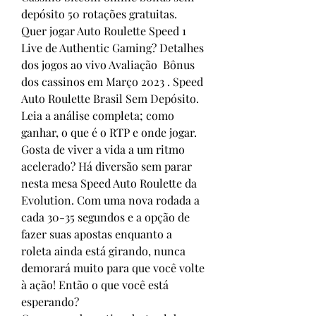
depósito 50 rotações gratuitas. 
Quer jogar Auto Roulette Speed 1 
Live de Authentic Gaming? Detalhes 
dos jogos ao vivo Avaliação ️ Bônus 
dos cassinos em Março 2023 ️. Speed 
Auto Roulette Brasil Sem Depósito. 
Leia a análise completa; como 
ganhar, o que é o RTP e onde jogar. 
Gosta de viver a vida a um ritmo 
acelerado? Há diversão sem parar 
nesta mesa Speed Auto Roulette da 
Evolution. Com uma nova rodada a 
cada 30-35 segundos e a opção de 
fazer suas apostas enquanto a 
roleta ainda está girando, nunca 
demorará muito para que você volte 
à ação! Então o que você está 
esperando? 