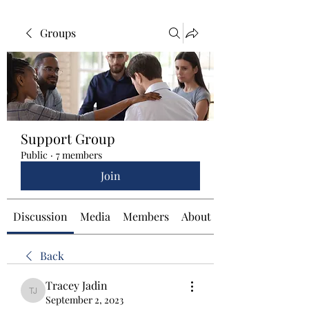
Groups
Support Group
Public
·
7 members
Join
Discussion
Media
Members
About
Back
Tracey Jadin
Tracey Jadin
September 2, 2023