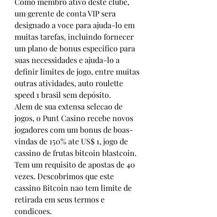
Como membro ativo deste clube, 
um gerente de conta VIP sera 
designado a voce para ajuda-lo em 
muitas tarefas, incluindo fornecer 
um plano de bonus especifico para 
suas necessidades e ajuda-lo a 
definir limites de jogo, entre muitas 
outras atividades, auto roulette 
speed 1 brasil sem depósito.
Alem de sua extensa selecao de 
jogos, o Punt Casino recebe novos 
jogadores com um bonus de boas-
vindas de 150% ate US$ 1, jogo de 
cassino de frutas bitcoin blastcoin. 
Tem um requisito de apostas de 40 
vezes. Descobrimos que este 
cassino Bitcoin nao tem limite de 
retirada em seus termos e 
condicoes.