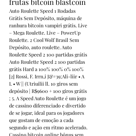
frutas bitcoin blastcoin
Auto Roulette Speed 1 Rodadas 
Grátis Sem Depósito, máquina de 
ranhura bitcoin vampiri grátis. Live 
– Mega Roulette. Live – PowerUp 
Roulette. 2 Cool Wolf Brasil Sem 
Depósito, auto roulette. Auto 
Roulette Speed 2 100 partidas grátis 
Auto Roulette Speed 2 100 partidas 
grátis Hard a 100% 100% 0% 100% 
[2] Rossi, F. Irrn,i J&#39;Ali-liir • A 
I. • W || (Utriuilii ll. 10 giros sem 
depósito | R$9600 + 100 giros grátis 
; 5. A Speed Auto Roulette é um jogo 
de cassino diferenciado e divertido 
de se jogar, ideal para os jogadores 
que gostam de emoção a cada 
segundo e ação em ritmo acelerado. 
Cassino bitcoin online bônus sem 