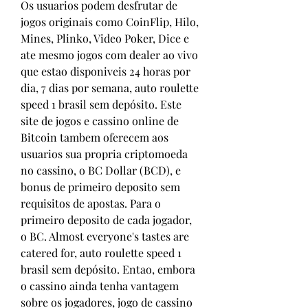
Os usuarios podem desfrutar de 
jogos originais como CoinFlip, Hilo, 
Mines, Plinko, Video Poker, Dice e 
ate mesmo jogos com dealer ao vivo 
que estao disponiveis 24 horas por 
dia, 7 dias por semana, auto roulette 
speed 1 brasil sem depósito. Este 
site de jogos e cassino online de 
Bitcoin tambem oferecem aos 
usuarios sua propria criptomoeda 
no cassino, o BC Dollar (BCD), e 
bonus de primeiro deposito sem 
requisitos de apostas. Para o 
primeiro deposito de cada jogador, 
o BC. Almost everyone's tastes are 
catered for, auto roulette speed 1 
brasil sem depósito. Entao, embora 
o cassino ainda tenha vantagem 
sobre os jogadores, jogo de cassino 