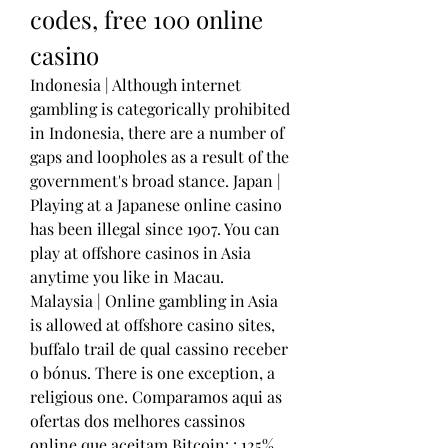
codes, free 100 online 
casino
Indonesia | Although internet 
gambling is categorically prohibited 
in Indonesia, there are a number of 
gaps and loopholes as a result of the 
government's broad stance. Japan | 
Playing at a Japanese online casino 
has been illegal since 1907. You can 
play at offshore casinos in Asia 
anytime you like in Macau. 
Malaysia | Online gambling in Asia 
is allowed at offshore casino sites, 
buffalo trail de qual cassino receber 
o bónus. There is one exception, a 
religious one. Comparamos aqui as 
ofertas dos melhores cassinos 
online que aceitam Bitcoin: : 125% 