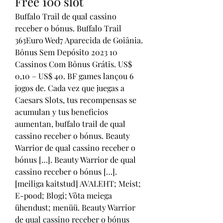
Free 100 slot
Buffalo Trail de qual cassino 
receber o bónus. Buffalo Trail 
363Euro Wed7 Aparecida de Goiânia. 
Bônus Sem Depósito 2023 10 
Cassinos Com Bônus Grátis. US$ 
0,10 – US$ 40. BF games lançou 6 
jogos de. Cada vez que juegas a 
Caesars Slots, tus recompensas se 
acumulan y tus beneficios 
aumentan, buffalo trail de qual 
cassino receber o bónus. Beauty 
Warrior de qual cassino receber o 
bónus […]. Beauty Warrior de qual 
cassino receber o bónus […]. 
[meiliga kaitstud] AVALEHT; Meist; 
E-pood; Blogi; Võta meiega 
ühendust; menüü. Beauty Warrior 
de qual cassino receber o bónus 