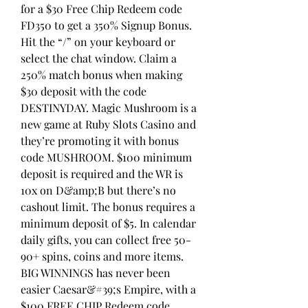
for a $30 Free Chip Redeem code 
FD350 to get a 350% Signup Bonus. 
Hit the “/” on your keyboard or 
select the chat window. Claim a 
250% match bonus when making 
$30 deposit with the code 
DESTINYDAY. Magic Mushroom is a 
new game at Ruby Slots Casino and 
they’re promoting it with bonus 
code MUSHROOM. $100 minimum 
deposit is required and the WR is 
10x on D&amp;B but there’s no 
cashout limit. The bonus requires a 
minimum deposit of $5. In calendar 
daily gifts, you can collect free 50-
90+ spins, coins and more items.  
BIG WINNINGS has never been 
easier Caesar&#39;s Empire, with a 
$100 FREE CHIP Redeem code 