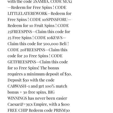
with the code 2SAMBA. CODE SEA2
—Redeem for Free Spins ! CODE 
LITTLELATEREWORK—Redeem for 
Free Spins ! CODE 10SPINSFORU—
Redeem for 10 Fruit Spins ! CODE 
25FREESPINS—Claim this code for 
25 Free Spins ! CODE 10KFAVS—
Claim this code for 500,000 Beli ! 
CODE 20FREESPINS—Claim this 
code for 20 Free Spins ! CODE 
GETFREESPINS—Claim this code 
for 10 Free Spins! The bonus 
requires a minimum deposit of $30. 
Deposit $30 with the code 
CARWASH-1 and get 100% match 
bonus + 30 free spins. BIG 
WINNINGS has never been easier 
Caesar&#39;s Empire, with a $100 
FREE CHIP Redeem code PRISM30 