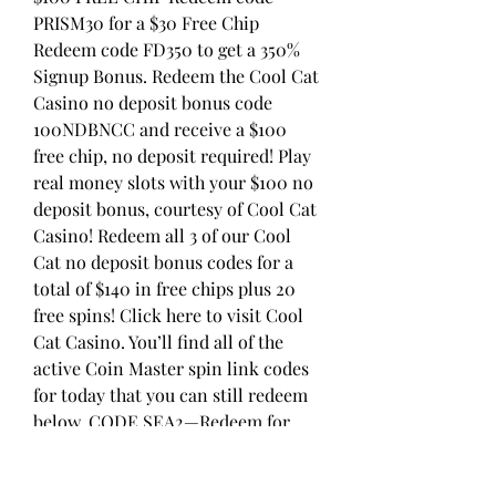
PRISM30 for a $30 Free Chip 
Redeem code FD350 to get a 350% 
Signup Bonus. Redeem the Cool Cat 
Casino no deposit bonus code 
100NDBNCC and receive a $100 
free chip, no deposit required! Play 
real money slots with your $100 no 
deposit bonus, courtesy of Cool Cat 
Casino! Redeem all 3 of our Cool 
Cat no deposit bonus codes for a 
total of $140 in free chips plus 20 
free spins! Click here to visit Cool 
Cat Casino. You’ll find all of the 
active Coin Master spin link codes 
for today that you can still redeem 
below. CODE SEA2—Redeem for 
Free Spins ! CODE 
LITTLELATEREWORK—Redeem for 