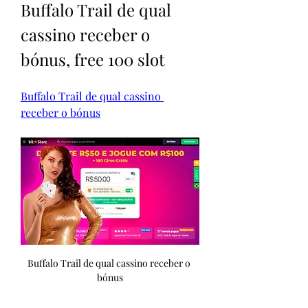
Buffalo Trail de qual 
cassino receber o 
bónus, free 100 slot
Buffalo Trail de qual cassino 
receber o bónus
Buffalo Trail de qual cassino receber o 
bónus