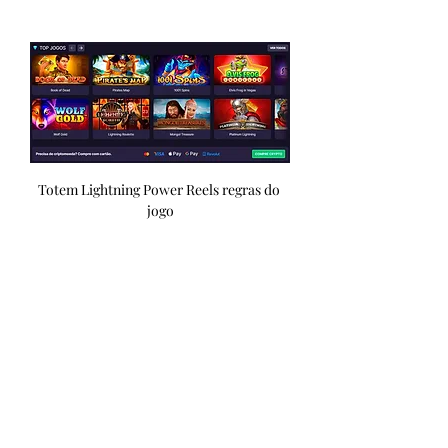
Totem Lightning Power Reels regras do 
jogo