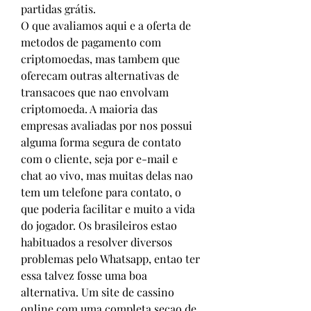
partidas grátis.
O que avaliamos aqui e a oferta de 
metodos de pagamento com 
criptomoedas, mas tambem que 
oferecam outras alternativas de 
transacoes que nao envolvam 
criptomoeda. A maioria das 
empresas avaliadas por nos possui 
alguma forma segura de contato 
com o cliente, seja por e-mail e 
chat ao vivo, mas muitas delas nao 
tem um telefone para contato, o 
que poderia facilitar e muito a vida 
do jogador. Os brasileiros estao 
habituados a resolver diversos 
problemas pelo Whatsapp, entao ter 
essa talvez fosse uma boa 
alternativa. Um site de cassino 
online com uma completa secao de 