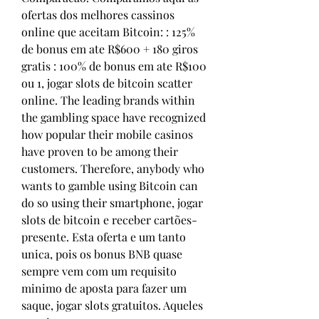
ofertas dos melhores cassinos 
online que aceitam Bitcoin: : 125% 
de bonus em ate R$600 + 180 giros 
gratis : 100% de bonus em ate R$100 
ou 1, jogar slots de bitcoin scatter 
online. The leading brands within 
the gambling space have recognized 
how popular their mobile casinos 
have proven to be among their 
customers. Therefore, anybody who 
wants to gamble using Bitcoin can 
do so using their smartphone, jogar 
slots de bitcoin e receber cartões-
presente. Esta oferta e um tanto 
unica, pois os bonus BNB quase 
sempre vem com um requisito 
minimo de aposta para fazer um 
saque, jogar slots gratuitos. Aqueles 