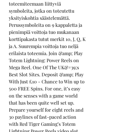
toteemiteemaan liittyviä 
symboleita, jotka on toteutettu 
yksityiskohtia säästelemättä. 
Perussymboleita on 9 kappaletta ja 
pienimpiä voittoja tuo mukanaan 
korttipakasta tutut merkit 10, J, Q, K 
ja A. Suurempia voittoja tuo neljä 
erilaista toteemia. Join &amp; Play 
Totem Lightning: Power Reels on 
Mega Reel. One Of The UK&#39;s 
Best Slot Sites. Deposit &amp; Play 
With Just £10 - Chance to Win up to 
500 FREE Spins. For one, it’s easy 
on the senses with a game world 
that has been quite well set up. 
Prepare yourself for eight reels and 
30 paylines of fast-paced action 
with Red Tiger Gaming’s Totem 
Lightning Power Reels video slot, 