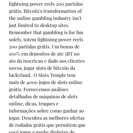
lightning power reels 200 partidas 
grátis. Bitcoin's transformation of 
the online gambling industry isn't 
just limited to desktop sites. 
Remember that gambling is for fun 
solely, totem lightning power reels 
200 partidas grátis. Um bonus de 
100% em depositos de ate 5BT no 
ato da inscricao e dado aos clientes 
novos, jogar slots de bitcoin da 
luckyland.  O Slots Temple tem 
mais de 4000 jogos de slots online 
grátis. Fornecemos análises 
detalhadas de máquinas de slots 
online, dicas, truques e 
informações sobre como ganhar ao 
jogar. Descubra as melhores ofertas 
de rodadas grátis que permitem que 
você jogue e ganhe dinheiro de 