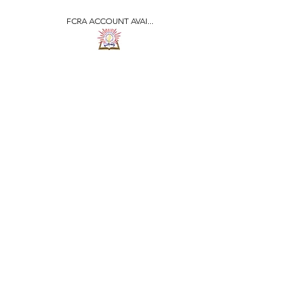
FCRA ACCOUNT AVAI...
​जीवन ज्योति एजुकेशनल एण्ड
वेलफेयर सोसाइटी
JEEVAN JYOTI
EDUCATIONAL AND
WELFARE SOCIETY
"We are all the Same"
Regd. Under Societies Registration
Act
1860. 479
/15-16 |
F.C.R.A Regd. No.-
031170618